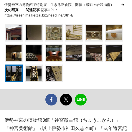
伊勢神宮の博物館で特別展「生きる正倉院」開催（撮影＝岩咲滋雨）
→
次の写真
関連記事
記事URL：
https://iseshima.keizai.biz/headline/3814/
伊勢神宮の博物館3館「神宮徴古館（ちょうこかん）」
「神宮美術館」（以上伊勢市神田久志本町）「式年遷宮記