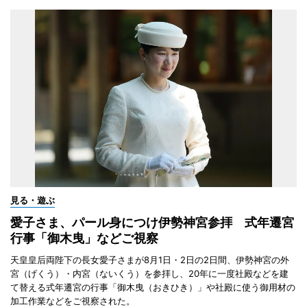
見る・遊ぶ
愛子さま、パール身につけ伊勢神宮参拝 式年遷宮
行事「御木曳」などご視察
天皇皇后両陛下の長女愛子さまが8月1日・2日の2日間、伊勢神宮の外
宮（げくう）・内宮（ないくう）を参拝し、20年に一度社殿などを建
て替える式年遷宮の行事「御木曳（おきひき）」や社殿に使う御用材の
加工作業などをご視察された。