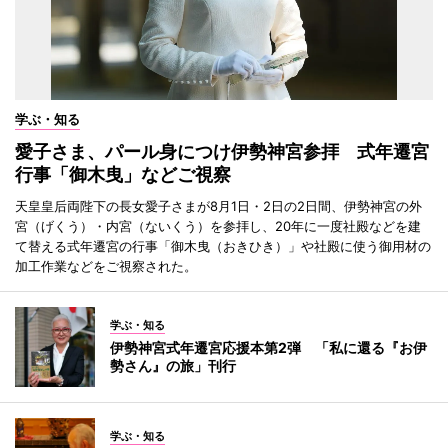
学ぶ・知る
愛子さま、パール身につけ伊勢神宮参拝 式年遷宮
行事「御木曳」などご視察
天皇皇后両陛下の長女愛子さまが8月1日・2日の2日間、伊勢神宮の外
宮（げくう）・内宮（ないくう）を参拝し、20年に一度社殿などを建
て替える式年遷宮の行事「御木曳（おきひき）」や社殿に使う御用材の
加工作業などをご視察された。
学ぶ・知る
伊勢神宮式年遷宮応援本第2弾 「私に還る『お伊
勢さん』の旅」刊行
学ぶ・知る