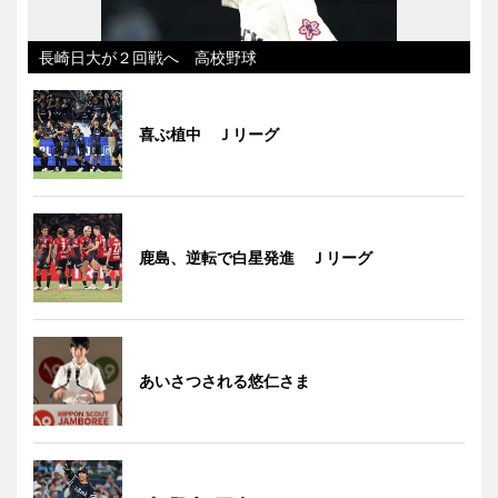
長崎日大が２回戦へ 高校野球
喜ぶ植中 Ｊリーグ
鹿島、逆転で白星発進 Ｊリーグ
あいさつされる悠仁さま