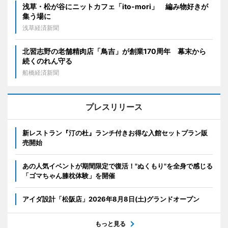
浅草・松が谷にニットカフェ「ito-mori」 編み物好きが
集う場に
浅草経済新聞
北習志野の老舗精肉店「鳥吉」が創業170周年 幕末から
続くのれん守る
船橋経済新聞
プレスリリース
新レストラン『汀の杜』ランチ付きお得な入館セットプラン販
売開始
あの人気イベントが期間限定で復活！"ぬくもり"を全身で感じる
「ゴマちゃん膝枕体験」を開催
アイダ設計「松阪店」2026年8月8日(土)グランドオープン
もっと見る