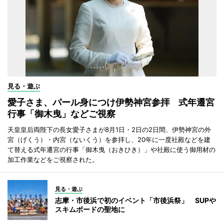
見る・遊ぶ
愛子さま、パール身につけ伊勢神宮参拝 式年遷宮
行事「御木曳」などご視察
天皇皇后両陛下の長女愛子さまが8月1日・2日の2日間、伊勢神宮の外
宮（げくう）・内宮（ないくう）を参拝し、20年に一度社殿などを建
て替える式年遷宮の行事「御木曳（おきひき）」や社殿に使う御用材の
加工作業などをご視察された。
見る・遊ぶ
志摩・市後浜で初のイベント「市後浜祭」 SUPや
スキムボードの聖地に