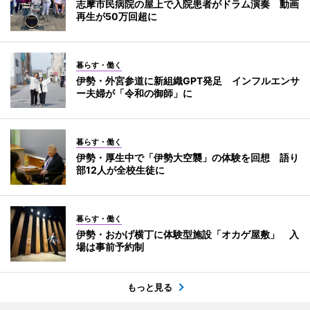
志摩市民病院の屋上で入院患者がドラム演奏 動画
再生が50万回超に
暮らす・働く
伊勢・外宮参道に新組織GPT発足 インフルエンサ
ー夫婦が「令和の御師」に
暮らす・働く
伊勢・厚生中で「伊勢大空襲」の体験を回想 語り
部12人が全校生徒に
暮らす・働く
伊勢・おかげ横丁に体験型施設「オカゲ屋敷」 入
場は事前予約制
もっと見る