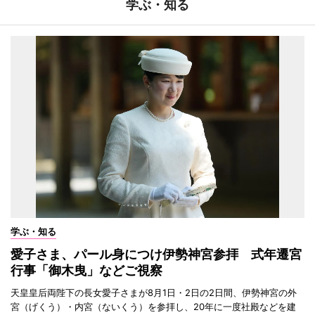
学ぶ・知る
学ぶ・知る
愛子さま、パール身につけ伊勢神宮参拝 式年遷宮
行事「御木曳」などご視察
天皇皇后両陛下の長女愛子さまが8月1日・2日の2日間、伊勢神宮の外
宮（げくう）・内宮（ないくう）を参拝し、20年に一度社殿などを建