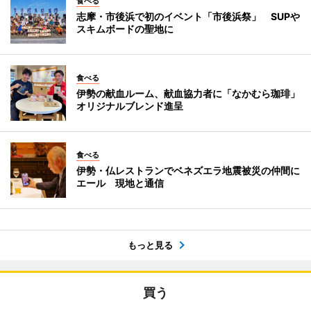
食べる
志摩・市後浜で初のイベント「市後浜祭」 SUPや
スキムボードの聖地に
食べる
伊勢の献血ルーム、献血協力者に「なかむら珈琲」
オリジナルブレンド進呈
食べる
伊勢・仏レストランでベネズエラ地震被災の仲間に
エール 現地と通信
もっと見る
買う