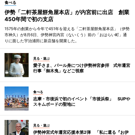
食べる
伊勢「二軒茶屋餅角屋本店」が内宮前に出店 創業
450年間で初の支店
1575年の創業から今年で451年を迎える「二軒茶屋餅角屋本店」（伊勢
市神久）が8月6日、伊勢神宮内宮（ないくう）前の「おはらい町」通
りに面した宇治浦田に新店舗を開業した。
見る・遊ぶ
愛子さま、パール身につけ伊勢神宮参拝 式年遷宮
行事「御木曳」などご視察
食べる
志摩・市後浜で初のイベント「市後浜祭」 SUPや
スキムボードの聖地に
見る・遊ぶ
伊勢神宮式年遷宮応援本第2弾 「私に還る『お伊