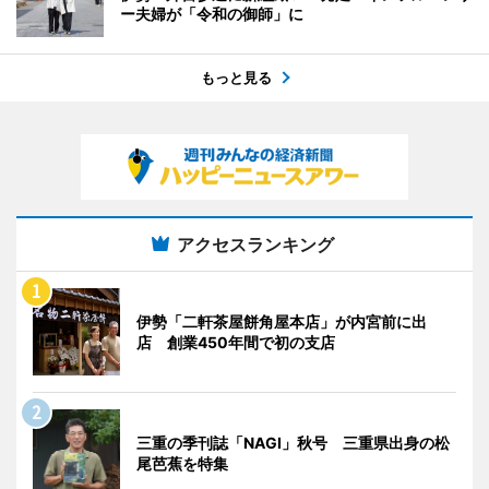
ー夫婦が「令和の御師」に
もっと見る
アクセスランキング
伊勢「二軒茶屋餅角屋本店」が内宮前に出
店 創業450年間で初の支店
三重の季刊誌「NAGI」秋号 三重県出身の松
尾芭蕉を特集