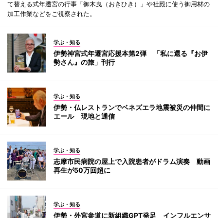
て替える式年遷宮の行事「御木曳（おきひき）」や社殿に使う御用材の
加工作業などをご視察された。
学ぶ・知る
伊勢神宮式年遷宮応援本第2弾 「私に還る『お伊
勢さん』の旅」刊行
学ぶ・知る
伊勢・仏レストランでベネズエラ地震被災の仲間に
エール 現地と通信
学ぶ・知る
志摩市民病院の屋上で入院患者がドラム演奏 動画
再生が50万回超に
学ぶ・知る
伊勢・外宮参道に新組織GPT発足 インフルエンサ