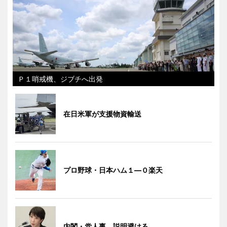
Ｐ１哨戒機、ジブチへ出発
在日米軍が支援物資輸送
プロ野球・日本ハム１―０楽天
内閣・党人事、説明避ける