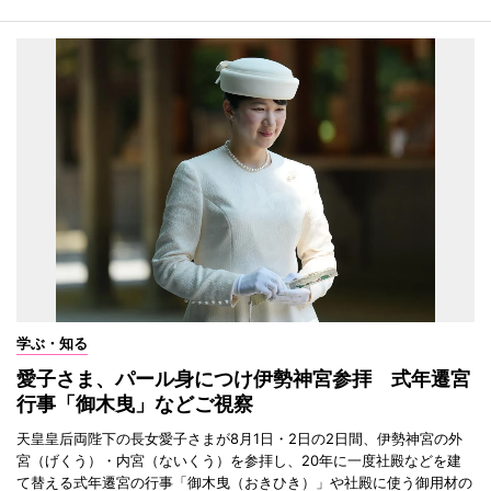
学ぶ・知る
愛子さま、パール身につけ伊勢神宮参拝 式年遷宮
行事「御木曳」などご視察
天皇皇后両陛下の長女愛子さまが8月1日・2日の2日間、伊勢神宮の外
宮（げくう）・内宮（ないくう）を参拝し、20年に一度社殿などを建
て替える式年遷宮の行事「御木曳（おきひき）」や社殿に使う御用材の