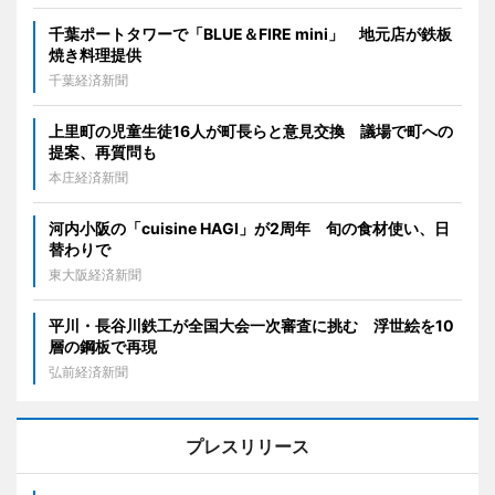
千葉ポートタワーで「BLUE＆FIRE mini」 地元店が鉄板
焼き料理提供
千葉経済新聞
上里町の児童生徒16人が町長らと意見交換 議場で町への
提案、再質問も
本庄経済新聞
河内小阪の「cuisine HAGI」が2周年 旬の食材使い、日
替わりで
東大阪経済新聞
平川・長谷川鉄工が全国大会一次審査に挑む 浮世絵を10
層の鋼板で再現
弘前経済新聞
プレスリリース