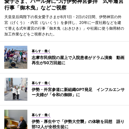
愛子さま、パール身につけ伊勢神宮参拝 式年遷宮
行事「御木曳」などご視察
天皇皇后両陛下の長女愛子さまが8月1日・2日の2日間、伊勢神宮の外
宮（げくう）・内宮（ないくう）を参拝し、20年に一度社殿などを建
て替える式年遷宮の行事「御木曳（おきひき）」や社殿に使う御用材の
加工作業などをご視察された。
暮らす・働く
志摩市民病院の屋上で入院患者がドラム演奏 動画
再生が50万回超に
暮らす・働く
伊勢・外宮参道に新組織GPT発足 インフルエンサ
ー夫婦が「令和の御師」に
暮らす・働く
伊勢・厚生中で「伊勢大空襲」の体験を回想 語り
部12人が全校生徒に