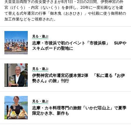
天皇皇后両陛下の長女愛子さまが8月1日・2日の2日間、伊勢神宮の外
宮（げくう）・内宮（ないくう）を参拝し、20年に一度社殿などを建
て替える式年遷宮の行事「御木曳（おきひき）」や社殿に使う御用材の
加工作業などをご視察された。
見る・遊ぶ
志摩・市後浜で初のイベント「市後浜祭」 SUPや
スキムボードの聖地に
見る・遊ぶ
伊勢神宮式年遷宮応援本第2弾 「私に還る『お伊
勢さん』の旅」刊行
見る・遊ぶ
志摩・カキ料理専門の旅館「いかだ荘山上」で夏季
限定かき氷、新作も