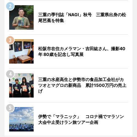
三重の季刊誌「NAGI」秋号 三重県出身の松
尾芭蕉を特集
松阪市在住カメラマン・吉田紘さん、撮影40
年 80歳を記念し写真展
三重の水産高生と伊勢市の食品加工会社がカ
ツオとマグロの新商品 累計1500万円の売上
げ
伊勢で「マラニック」 コロナ禍でマラソン
大会中止受けラン旅ツアー企画