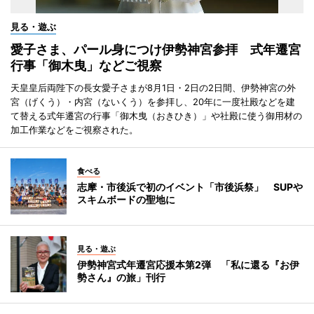
見る・遊ぶ
愛子さま、パール身につけ伊勢神宮参拝 式年遷宮
行事「御木曳」などご視察
天皇皇后両陛下の長女愛子さまが8月1日・2日の2日間、伊勢神宮の外
宮（げくう）・内宮（ないくう）を参拝し、20年に一度社殿などを建
て替える式年遷宮の行事「御木曳（おきひき）」や社殿に使う御用材の
加工作業などをご視察された。
食べる
志摩・市後浜で初のイベント「市後浜祭」 SUPや
スキムボードの聖地に
見る・遊ぶ
伊勢神宮式年遷宮応援本第2弾 「私に還る『お伊
勢さん』の旅」刊行