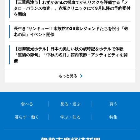
【三重県津市】わずか6mLの採血でがんリスクを評価する「メ
タロ・バランス検査」、赤塚クリニックにて9月以降の予約受付
を開始
長生き "サンキュー" ! 水族館の39歳レジェンドたちを祝う「敬
老の日」イベント開催
【志摩観光ホテル】日本の美しい秋の歳時記をホテルで体験
「重陽の節句」「中秋の名月」館内装飾・アクティビティを開
催
もっと見る
食べる
見る・遊ぶ
買う
暮らす・働く
学ぶ・知る
特集