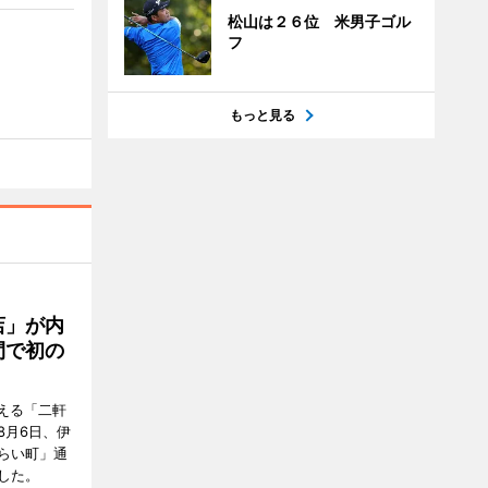
松山は２６位 米男子ゴル
フ
もっと見る
店」が内
間で初の
迎える「二軒
8月6日、伊
らい町」通
した。