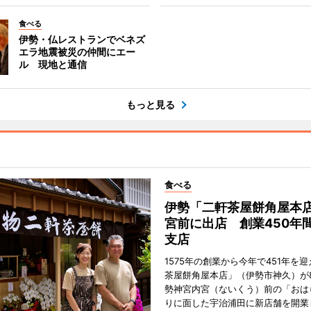
食べる
伊勢・仏レストランでベネズ
エラ地震被災の仲間にエー
ル 現地と通信
もっと見る
食べる
伊勢「二軒茶屋餅角屋本
宮前に出店 創業450年
支店
1575年の創業から今年で451年を
茶屋餅角屋本店」（伊勢市神久）が
勢神宮内宮（ないくう）前の「おは
りに面した宇治浦田に新店舗を開業