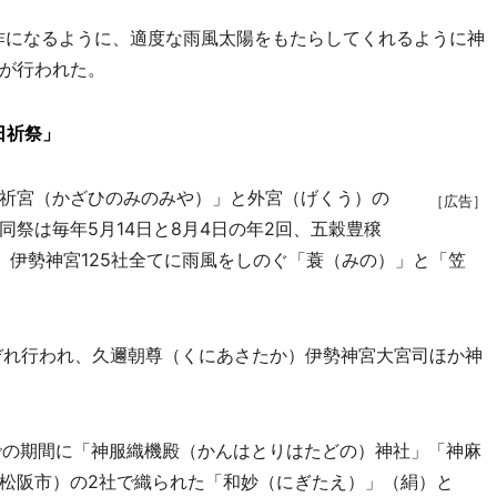
豊作になるように、適度な雨風太陽をもたらしてくれるように神
が行われた。
日祈祭」
祈宮（かざひのみのみや）」と外宮（げくう）の
［広告］
祭は毎年5月14日と8月4日の年2回、五穀豊穣
、伊勢神宮125社全てに雨風をしのぐ「蓑（みの）」と「笠
ぞれ行われ、久邇朝尊（くにあさたか）伊勢神宮大宮司ほか神
までの期間に「神服織機殿（かんはとりはたどの）神社」「神麻
松阪市）の2社で織られた「和妙（にぎたえ）」（絹）と