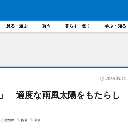
見る・遊ぶ
買う
暮らす・働く
学ぶ・知る
2026.05.14
」 適度な雨風太陽をもたらし
五穀豊穣
内宮
風宮