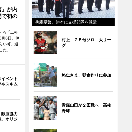
店」が内
間で初の
兵庫県警、熊本に支援部隊を派遣
迎える「二軒
8月6日、伊
村上、２５号ソロ 大リー
らい町」通
グ
した。
悠仁さま、朝食作りに参加
のイベント
Pやスキム
青森山田が２回戦へ 高校
野球
、献血協力
琲」オリジ