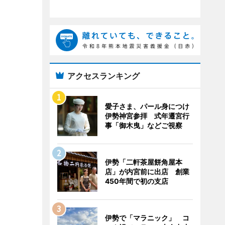
アクセスランキング
愛子さま、パール身につけ
伊勢神宮参拝 式年遷宮行
事「御木曳」などご視察
伊勢「二軒茶屋餅角屋本
店」が内宮前に出店 創業
450年間で初の支店
伊勢で「マラニック」 コ