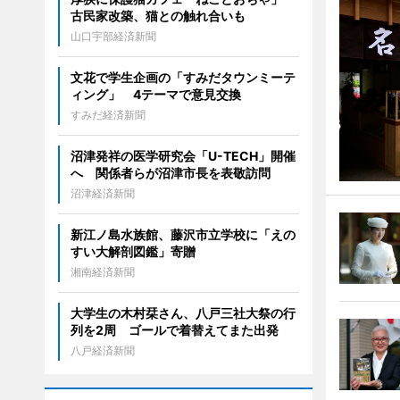
古民家改築、猫との触れ合いも
山口宇部経済新聞
文花で学生企画の「すみだタウンミーテ
ィング」 4テーマで意見交換
すみだ経済新聞
沼津発祥の医学研究会「U-TECH」開催
へ 関係者らが沼津市長を表敬訪問
沼津経済新聞
新江ノ島水族館、藤沢市立学校に「えの
すい大解剖図鑑」寄贈
湘南経済新聞
大学生の木村栞さん、八戸三社大祭の行
列を2周 ゴールで着替えてまた出発
八戸経済新聞