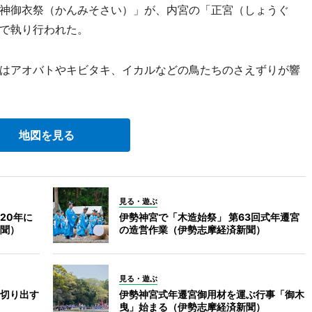
神御衣祭（かんみそさい）」が、内宮の「正宮（しょうぐ
で執り行われた。
はアオバトやキビタキ、イカルなどの鳥たちのさえずりが響
地図を見る
見る・遊ぶ
20年に
伊勢神宮で「木造始祭」 第63回式年遷宮
聞）
の造営作業（伊勢志摩経済新聞）
見る・遊ぶ
切り出す
伊勢神宮式年遷宮御用材を運ぶ行事「御木
曳」始まる（伊勢志摩経済新聞）