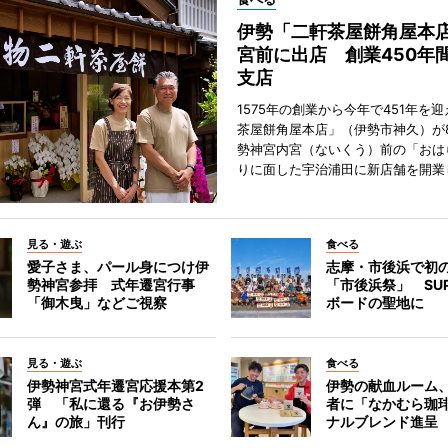
伊勢「二軒茶屋餅角屋本
宮前に出店 創業450年
支店
1575年の創業から今年で451年を
茶屋餅角屋本店」（伊勢市神久）が
勢神宮内宮（ないくう）前の「おは
りに面した宇治浦田に新店舗を開業
見る・遊ぶ
食べる
愛子さま、パール身につけ伊
志摩・市後浜で初
勢神宮参拝 式年遷宮行事
「市後浜祭」 SU
「御木曳」などご視察
ボードの聖地に
見る・遊ぶ
食べる
伊勢神宮式年遷宮応援本第2
伊勢の献血ルーム
弾 「私に還る『お伊勢さ
者に「なかむら珈
ん』の旅」刊行
ナルブレンド進呈