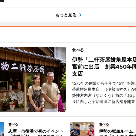
もっと見る
食べる
伊勢「二軒茶屋餅角屋本
宮前に出店 創業450年
支店
1575年の創業から今年で451年を
茶屋餅角屋本店」（伊勢市神久）が
勢神宮内宮（ないくう）前の「おは
りに面した宇治浦田に新店舗を開業
食べる
食べる
志摩・市後浜で初のイベント
伊勢の献血ルーム