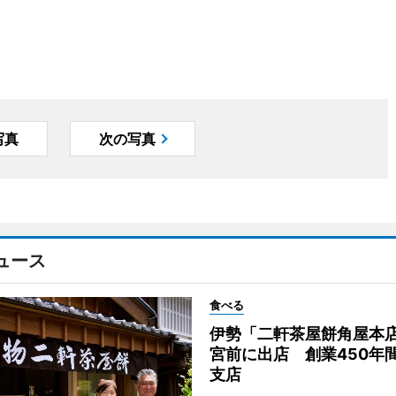
写真
次の写真
ュース
食べる
伊勢「二軒茶屋餅角屋本
宮前に出店 創業450年
支店