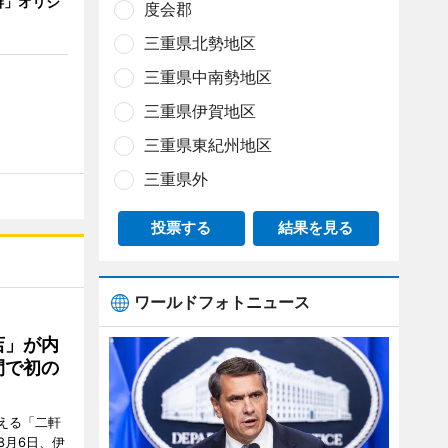
琲」オリジ
度会郡
三重県北勢地区
三重県中南勢地区
三重県伊賀地区
三重県東紀州地区
三重県外
投票する
結果を見る
ワールドフォトニュース
店」が内
間で初の
迎える「二軒
8月6日、伊