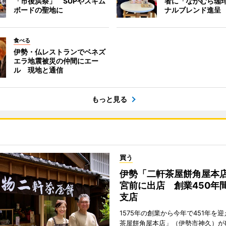
「市後浜祭」 SUPやスキム
者に「なかむら珈
ボードの聖地に
ナルブレンド進呈
食べる
伊勢・仏レストランでベネズ
エラ地震被災の仲間にエー
ル 現地と通信
もっと見る
買う
伊勢「二軒茶屋餅角屋本
宮前に出店 創業450年
支店
1575年の創業から今年で451年を
茶屋餅角屋本店」（伊勢市神久）が