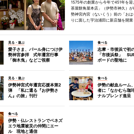
1575年の創業から今年で451年を
茶屋餅角屋本店」（伊勢市神久）が
勢神宮内宮（ないくう）前の「おは
りに面した宇治浦田に新店舗を開業
見る・遊ぶ
食べる
愛子さま、パール身につけ伊
志摩・市後浜で初
勢神宮参拝 式年遷宮行事
「市後浜祭」 SU
「御木曳」などご視察
ボードの聖地に
見る・遊ぶ
食べる
伊勢神宮式年遷宮応援本第2
伊勢の献血ルーム
弾 「私に還る『お伊勢さ
者に「なかむら珈
ん』の旅」刊行
ナルブレンド進呈
食べる
伊勢・仏レストランでベネズ
エラ地震被災の仲間にエー
ル 現地と通信