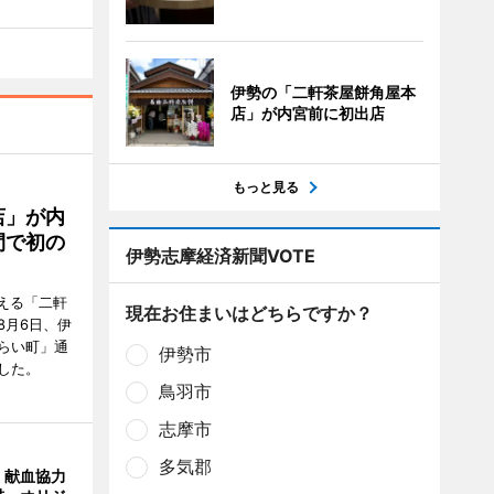
伊勢の「二軒茶屋餅角屋本
店」が内宮前に初出店
もっと見る
店」が内
間で初の
伊勢志摩経済新聞VOTE
迎える「二軒
現在お住まいはどちらですか？
8月6日、伊
らい町」通
伊勢市
した。
鳥羽市
志摩市
多気郡
、献血協力