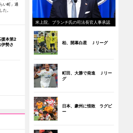
らい町」通
した。
米上院、ブランチ氏の司法長官人事承認
応援本第2
柏、開幕白星 Ｊリーグ
お伊勢さ
町田、大勝で発進 Ｊリー
グ
日本、豪州に惜敗 ラグビ
ー