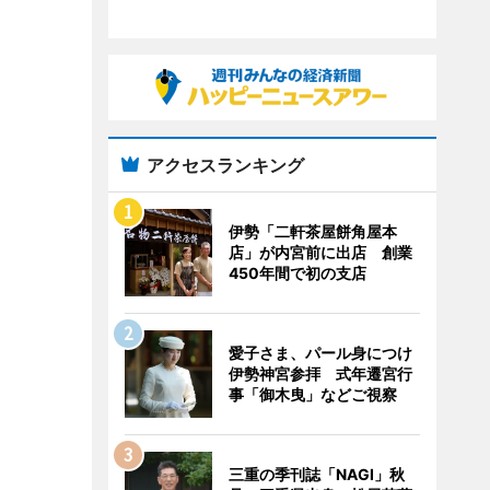
アクセスランキング
伊勢「二軒茶屋餅角屋本
店」が内宮前に出店 創業
450年間で初の支店
愛子さま、パール身につけ
伊勢神宮参拝 式年遷宮行
事「御木曳」などご視察
三重の季刊誌「NAGI」秋