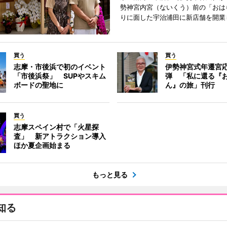
勢神宮内宮（ないくう）前の「おは
りに面した宇治浦田に新店舗を開業
買う
買う
志摩・市後浜で初のイベント
伊勢神宮式年遷宮
「市後浜祭」 SUPやスキム
弾 「私に還る『
ボードの聖地に
ん』の旅」刊行
買う
志摩スペイン村で「火星探
査」 新アトラクション導入
ほか夏企画始まる
もっと見る
知る