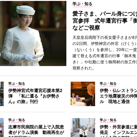
学ぶ・知る
愛子さま、パール身につ
宮参拝 式年遷宮行事「
などご視察
天皇皇后両陛下の長女愛子さまが8月
の2日間、伊勢神宮の外宮（げくう
（ないくう）を参拝し、20年に一
建て替える式年遷宮の行事「御木曳
き）」や社殿に使う御用材の加工作
視察された。
学ぶ・知る
学ぶ・知る
伊勢神宮式年遷宮応援本第2
伊勢・仏レストラ
弾 「私に還る『お伊勢さ
エラ地震被災の仲
ん』の旅」刊行
ル 現地と通信
学ぶ・知る
学ぶ・知る
志摩市民病院の屋上で入院患
伊勢・外宮参道に新
者がドラム演奏 動画再生が
発足 インフルエ