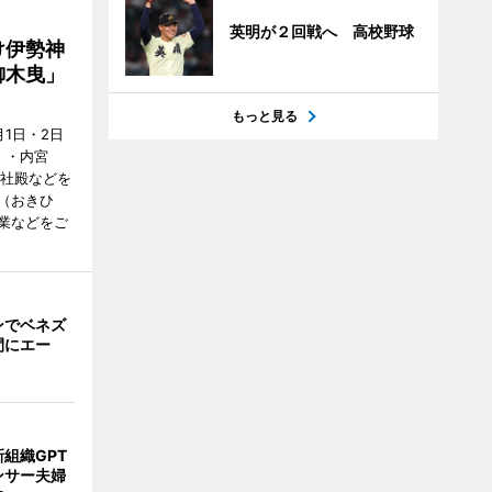
英明が２回戦へ 高校野球
け伊勢神
御木曳」
もっと見る
1日・2日
）・内宮
度社殿などを
（おきひ
業などをご
ンでベネズ
間にエー
組織GPT
ンサー夫婦