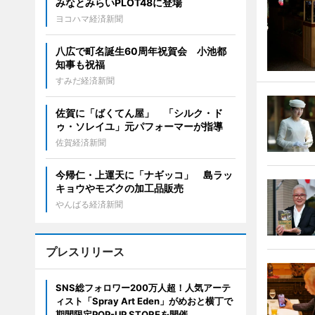
みなとみらいPLOT48に登場
ヨコハマ経済新聞
八広で町名誕生60周年祝賀会 小池都
知事も祝福
すみだ経済新聞
佐賀に「ばくてん屋」 「シルク・ド
ゥ・ソレイユ」元パフォーマーが指導
佐賀経済新聞
今帰仁・上運天に「ナギッコ」 島ラッ
キョウやモズクの加工品販売
やんばる経済新聞
プレスリリース
SNS総フォロワー200万人超！人気アーテ
ィスト「Spray Art Eden」がめおと横丁で
期間限定POP-UP STOREを開催