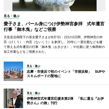
見る・遊ぶ
愛子さま、パール身につけ伊勢神宮参拝 式年遷宮
行事「御木曳」などご視察
天皇皇后両陛下の長女愛子さまが8月1日・2日の2日間、伊勢神宮の外
宮（げくう）・内宮（ないくう）を参拝し、20年に一度社殿などを建
て替える式年遷宮の行事「御木曳（おきひき）」や社殿に使う御用材の
加工作業などをご視察された。
見る・遊ぶ
志摩・市後浜で初のイベント「市後浜祭」 SUPや
スキムボードの聖地に
見る・遊ぶ
伊勢神宮式年遷宮応援本第2弾 「私に還る『お伊
勢さん』の旅」刊行