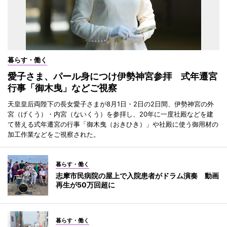
暮らす・働く
愛子さま、パール身につけ伊勢神宮参拝 式年遷宮
行事「御木曳」などご視察
天皇皇后両陛下の長女愛子さまが8月1日・2日の2日間、伊勢神宮の外
宮（げくう）・内宮（ないくう）を参拝し、20年に一度社殿などを建
て替える式年遷宮の行事「御木曳（おきひき）」や社殿に使う御用材の
加工作業などをご視察された。
暮らす・働く
志摩市民病院の屋上で入院患者がドラム演奏 動画
再生が50万回超に
暮らす・働く