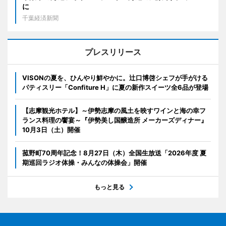
に
千葉経済新聞
プレスリリース
VISONの夏を、ひんやり鮮やかに。辻口博啓シェフが手がける
パティスリー「Confiture H」に夏の新作スイーツ全6品が登場
【志摩観光ホテル】～伊勢志摩の風土を映すワインと海の幸フ
ランス料理の饗宴～『伊勢美し国醸造所 メーカーズディナー』
10月3日（土）開催
菰野町70周年記念！8月27日（木）全国生放送「2026年度 夏
期巡回ラジオ体操・みんなの体操会」開催
もっと見る