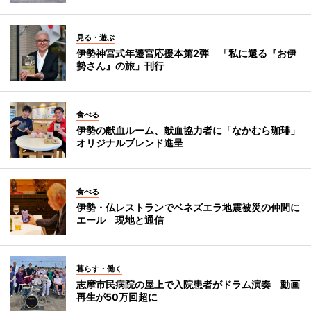
見る・遊ぶ
伊勢神宮式年遷宮応援本第2弾 「私に還る『お伊
勢さん』の旅」刊行
食べる
伊勢の献血ルーム、献血協力者に「なかむら珈琲」
オリジナルブレンド進呈
食べる
伊勢・仏レストランでベネズエラ地震被災の仲間に
エール 現地と通信
暮らす・働く
志摩市民病院の屋上で入院患者がドラム演奏 動画
再生が50万回超に