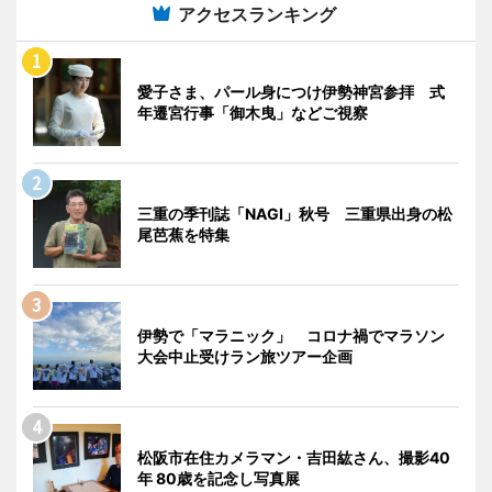
アクセスランキング
愛子さま、パール身につけ伊勢神宮参拝 式
年遷宮行事「御木曳」などご視察
三重の季刊誌「NAGI」秋号 三重県出身の松
尾芭蕉を特集
伊勢で「マラニック」 コロナ禍でマラソン
大会中止受けラン旅ツアー企画
松阪市在住カメラマン・吉田紘さん、撮影40
年 80歳を記念し写真展