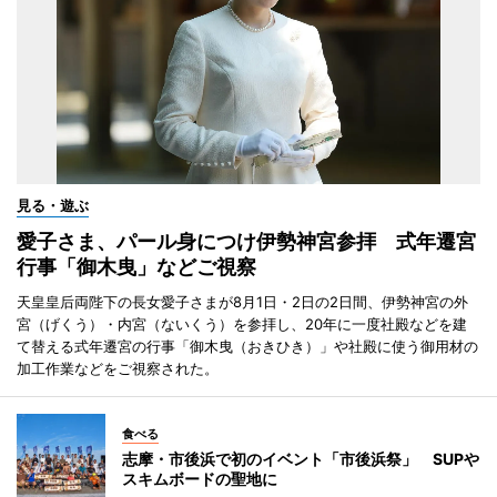
見る・遊ぶ
愛子さま、パール身につけ伊勢神宮参拝 式年遷宮
行事「御木曳」などご視察
天皇皇后両陛下の長女愛子さまが8月1日・2日の2日間、伊勢神宮の外
宮（げくう）・内宮（ないくう）を参拝し、20年に一度社殿などを建
て替える式年遷宮の行事「御木曳（おきひき）」や社殿に使う御用材の
加工作業などをご視察された。
食べる
志摩・市後浜で初のイベント「市後浜祭」 SUPや
スキムボードの聖地に