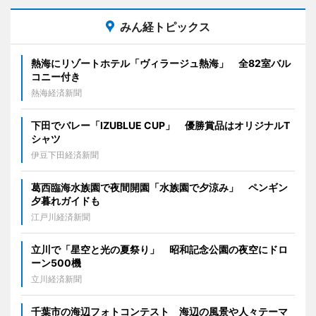
みん経トピックス
熱海にリゾートホテル「ヴィラージュ熱海」 全82室バル
コニー付き
熱海経済新聞
下田でバレー「IZUBLUE CUP」 優勝賞品はオリジナルT
シャツ
伊豆下田経済新聞
葛西臨海水族園で夜間開園「水族園で夕涼み」 ペンギン
夕暮れガイドも
江戸川経済新聞
立川で「星空と光の夏祭り」 昭和記念公園の夜空にドロ
ーン500機
立川経済新聞
千葉市の海辺フォトコンテスト 海辺の風景や人々テーマ