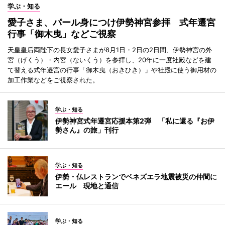
学ぶ・知る
愛子さま、パール身につけ伊勢神宮参拝 式年遷宮
行事「御木曳」などご視察
天皇皇后両陛下の長女愛子さまが8月1日・2日の2日間、伊勢神宮の外
宮（げくう）・内宮（ないくう）を参拝し、20年に一度社殿などを建
て替える式年遷宮の行事「御木曳（おきひき）」や社殿に使う御用材の
加工作業などをご視察された。
学ぶ・知る
伊勢神宮式年遷宮応援本第2弾 「私に還る『お伊
勢さん』の旅」刊行
学ぶ・知る
伊勢・仏レストランでベネズエラ地震被災の仲間に
エール 現地と通信
学ぶ・知る