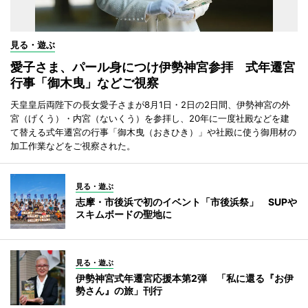
見る・遊ぶ
愛子さま、パール身につけ伊勢神宮参拝 式年遷宮
行事「御木曳」などご視察
天皇皇后両陛下の長女愛子さまが8月1日・2日の2日間、伊勢神宮の外
宮（げくう）・内宮（ないくう）を参拝し、20年に一度社殿などを建
て替える式年遷宮の行事「御木曳（おきひき）」や社殿に使う御用材の
加工作業などをご視察された。
見る・遊ぶ
志摩・市後浜で初のイベント「市後浜祭」 SUPや
スキムボードの聖地に
見る・遊ぶ
伊勢神宮式年遷宮応援本第2弾 「私に還る『お伊
勢さん』の旅」刊行