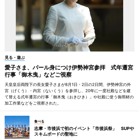
見る・遊ぶ
愛子さま、パール身につけ伊勢神宮参拝 式年遷宮
行事「御木曳」などご視察
天皇皇后両陛下の長女愛子さまが8月1日・2日の2日間、伊勢神宮の外
宮（げくう）・内宮（ないくう）を参拝し、20年に一度社殿などを建
て替える式年遷宮の行事「御木曳（おきひき）」や社殿に使う御用材の
加工作業などをご視察された。
食べる
志摩・市後浜で初のイベント「市後浜祭」 SUPや
スキムボードの聖地に