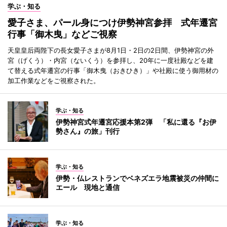
学ぶ・知る
愛子さま、パール身につけ伊勢神宮参拝 式年遷宮
行事「御木曳」などご視察
天皇皇后両陛下の長女愛子さまが8月1日・2日の2日間、伊勢神宮の外
宮（げくう）・内宮（ないくう）を参拝し、20年に一度社殿などを建
て替える式年遷宮の行事「御木曳（おきひき）」や社殿に使う御用材の
加工作業などをご視察された。
学ぶ・知る
伊勢神宮式年遷宮応援本第2弾 「私に還る『お伊
勢さん』の旅」刊行
学ぶ・知る
伊勢・仏レストランでベネズエラ地震被災の仲間に
エール 現地と通信
学ぶ・知る