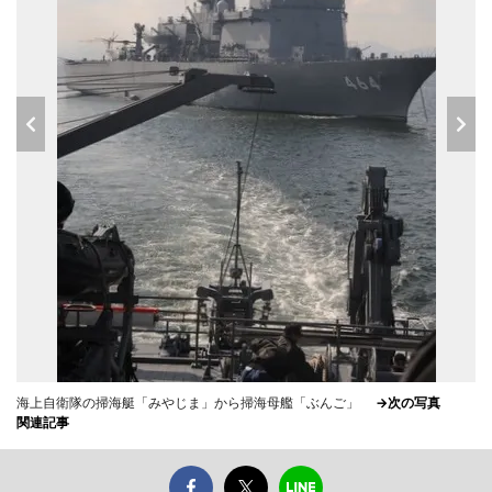
海上自衛隊の掃海艇「みやじま」から掃海母艦「ぶんご」
→次の写真
関連記事