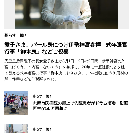
暮らす・働く
愛子さま、パール身につけ伊勢神宮参拝 式年遷宮
行事「御木曳」などご視察
天皇皇后両陛下の長女愛子さまが8月1日・2日の2日間、伊勢神宮の外
宮（げくう）・内宮（ないくう）を参拝し、20年に一度社殿などを建
て替える式年遷宮の行事「御木曳（おきひき）」や社殿に使う御用材の
加工作業などをご視察された。
暮らす・働く
志摩市民病院の屋上で入院患者がドラム演奏 動画
再生が50万回超に
暮らす・働く