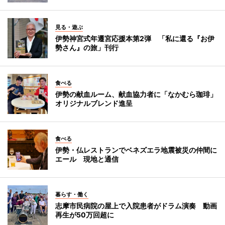
見る・遊ぶ
伊勢神宮式年遷宮応援本第2弾 「私に還る『お伊
勢さん』の旅」刊行
食べる
伊勢の献血ルーム、献血協力者に「なかむら珈琲」
オリジナルブレンド進呈
食べる
伊勢・仏レストランでベネズエラ地震被災の仲間に
エール 現地と通信
暮らす・働く
志摩市民病院の屋上で入院患者がドラム演奏 動画
再生が50万回超に