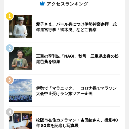
アクセスランキング
愛子さま、パール身につけ伊勢神宮参拝 式
年遷宮行事「御木曳」などご視察
三重の季刊誌「NAGI」秋号 三重県出身の松
尾芭蕉を特集
伊勢で「マラニック」 コロナ禍でマラソン
大会中止受けラン旅ツアー企画
松阪市在住カメラマン・吉田紘さん、撮影40
年 80歳を記念し写真展