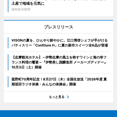
土産で地域を元気に
調布経済新聞
プレスリリース
VISONの夏を、ひんやり鮮やかに。辻口博啓シェフが手がける
パティスリー「Confiture H」に夏の新作スイーツ全6品が登場
【志摩観光ホテル】～伊勢志摩の風土を映すワインと海の幸フ
ランス料理の饗宴～『伊勢美し国醸造所 メーカーズディナー』
10月3日（土）開催
菰野町70周年記念！8月27日（木）全国生放送「2026年度 夏
期巡回ラジオ体操・みんなの体操会」開催
もっと見る