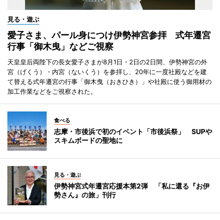
見る・遊ぶ
愛子さま、パール身につけ伊勢神宮参拝 式年遷宮
行事「御木曳」などご視察
天皇皇后両陛下の長女愛子さまが8月1日・2日の2日間、伊勢神宮の外
宮（げくう）・内宮（ないくう）を参拝し、20年に一度社殿などを建
て替える式年遷宮の行事「御木曳（おきひき）」や社殿に使う御用材の
加工作業などをご視察された。
食べる
志摩・市後浜で初のイベント「市後浜祭」 SUPや
スキムボードの聖地に
見る・遊ぶ
伊勢神宮式年遷宮応援本第2弾 「私に還る『お伊
勢さん』の旅」刊行