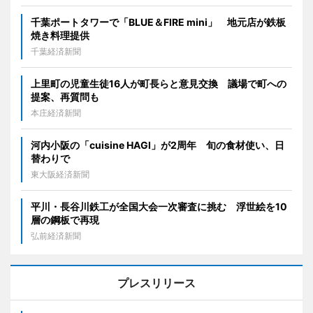
千葉ポートタワーで「BLUE＆FIRE mini」 地元店が鉄板
焼き料理提供
千葉経済新聞
上里町の児童生徒16人が町長らと意見交換 議場で町への
提案、再質問も
本庄経済新聞
河内小阪の「cuisine HAGI」が2周年 旬の食材使い、日
替わりで
東大阪経済新聞
平川・長谷川鉄工が全国大会一次審査に挑む 浮世絵を10
層の鋼板で再現
弘前経済新聞
プレスリリース