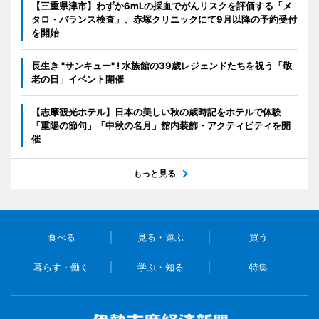
【三重県津市】わずか6mLの採血でがんリスクを評価する「メ
タロ・バランス検査」、赤塚クリニックにて9月以降の予約受付
を開始
長生き "サンキュー" ! 水族館の39歳レジェンドたちを祝う「敬
老の日」イベント開催
【志摩観光ホテル】日本の美しい秋の歳時記をホテルで体験
「重陽の節句」「中秋の名月」館内装飾・アクティビティを開
催
もっと見る
食べる
見る・遊ぶ
買う
暮らす・働く
学ぶ・知る
特集