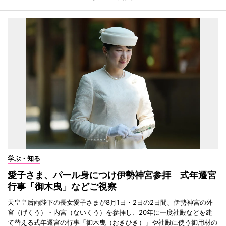
学ぶ・知る
愛子さま、パール身につけ伊勢神宮参拝 式年遷宮
行事「御木曳」などご視察
天皇皇后両陛下の長女愛子さまが8月1日・2日の2日間、伊勢神宮の外
宮（げくう）・内宮（ないくう）を参拝し、20年に一度社殿などを建
て替える式年遷宮の行事「御木曳（おきひき）」や社殿に使う御用材の