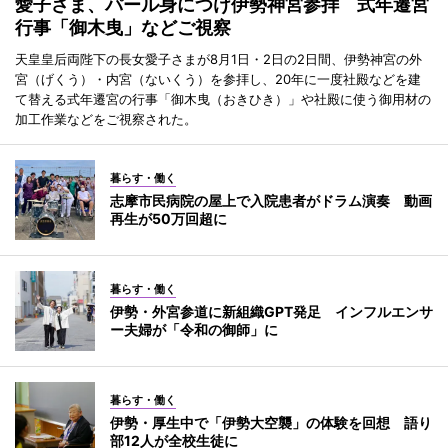
愛子さま、パール身につけ伊勢神宮参拝 式年遷宮
行事「御木曳」などご視察
天皇皇后両陛下の長女愛子さまが8月1日・2日の2日間、伊勢神宮の外
宮（げくう）・内宮（ないくう）を参拝し、20年に一度社殿などを建
て替える式年遷宮の行事「御木曳（おきひき）」や社殿に使う御用材の
加工作業などをご視察された。
暮らす・働く
志摩市民病院の屋上で入院患者がドラム演奏 動画
再生が50万回超に
暮らす・働く
伊勢・外宮参道に新組織GPT発足 インフルエンサ
ー夫婦が「令和の御師」に
暮らす・働く
伊勢・厚生中で「伊勢大空襲」の体験を回想 語り
部12人が全校生徒に