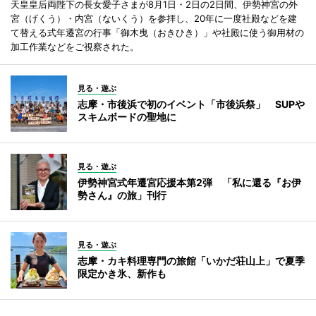
天皇皇后両陛下の長女愛子さまが8月1日・2日の2日間、伊勢神宮の外
宮（げくう）・内宮（ないくう）を参拝し、20年に一度社殿などを建
て替える式年遷宮の行事「御木曳（おきひき）」や社殿に使う御用材の
加工作業などをご視察された。
見る・遊ぶ
志摩・市後浜で初のイベント「市後浜祭」 SUPや
スキムボードの聖地に
見る・遊ぶ
伊勢神宮式年遷宮応援本第2弾 「私に還る『お伊
勢さん』の旅」刊行
見る・遊ぶ
志摩・カキ料理専門の旅館「いかだ荘山上」で夏季
限定かき氷、新作も