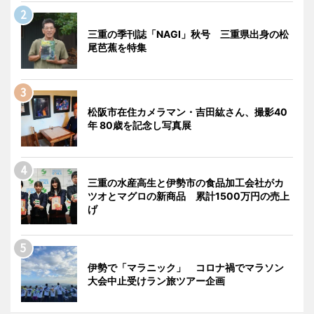
三重の季刊誌「NAGI」秋号 三重県出身の松
尾芭蕉を特集
松阪市在住カメラマン・吉田紘さん、撮影40
年 80歳を記念し写真展
三重の水産高生と伊勢市の食品加工会社がカ
ツオとマグロの新商品 累計1500万円の売上
げ
伊勢で「マラニック」 コロナ禍でマラソン
大会中止受けラン旅ツアー企画