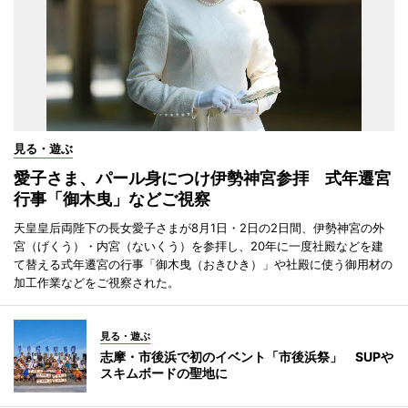
見る・遊ぶ
愛子さま、パール身につけ伊勢神宮参拝 式年遷宮
行事「御木曳」などご視察
天皇皇后両陛下の長女愛子さまが8月1日・2日の2日間、伊勢神宮の外
宮（げくう）・内宮（ないくう）を参拝し、20年に一度社殿などを建
て替える式年遷宮の行事「御木曳（おきひき）」や社殿に使う御用材の
加工作業などをご視察された。
見る・遊ぶ
志摩・市後浜で初のイベント「市後浜祭」 SUPや
スキムボードの聖地に