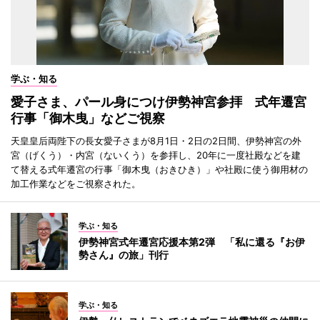
学ぶ・知る
愛子さま、パール身につけ伊勢神宮参拝 式年遷宮
行事「御木曳」などご視察
天皇皇后両陛下の長女愛子さまが8月1日・2日の2日間、伊勢神宮の外
宮（げくう）・内宮（ないくう）を参拝し、20年に一度社殿などを建
て替える式年遷宮の行事「御木曳（おきひき）」や社殿に使う御用材の
加工作業などをご視察された。
学ぶ・知る
伊勢神宮式年遷宮応援本第2弾 「私に還る『お伊
勢さん』の旅」刊行
学ぶ・知る