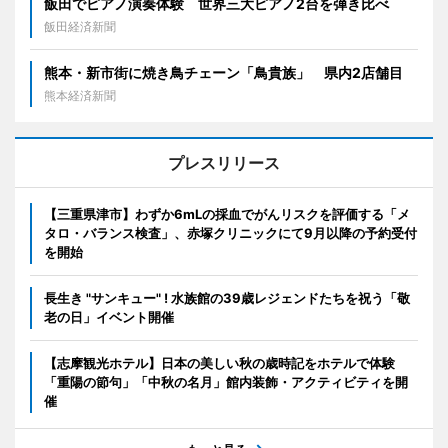
飯田でピアノ演奏体験 世界三大ピアノ2台を弾き比べ
飯田経済新聞
熊本・新市街に焼き鳥チェーン「鳥貴族」 県内2店舗目
熊本経済新聞
プレスリリース
【三重県津市】わずか6mLの採血でがんリスクを評価する「メ
タロ・バランス検査」、赤塚クリニックにて9月以降の予約受付
を開始
長生き "サンキュー" ! 水族館の39歳レジェンドたちを祝う「敬
老の日」イベント開催
【志摩観光ホテル】日本の美しい秋の歳時記をホテルで体験
「重陽の節句」「中秋の名月」館内装飾・アクティビティを開
催