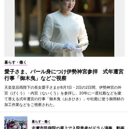
暮らす・働く
愛子さま、パール身につけ伊勢神宮参拝 式年遷宮
行事「御木曳」などご視察
天皇皇后両陛下の長女愛子さまが8月1日・2日の2日間、伊勢神宮の外
宮（げくう）・内宮（ないくう）を参拝し、20年に一度社殿などを建
て替える式年遷宮の行事「御木曳（おきひき）」や社殿に使う御用材の
加工作業などをご視察された。
暮らす・働く
志摩市民病院の屋上で入院患者がドラム演奏 動画