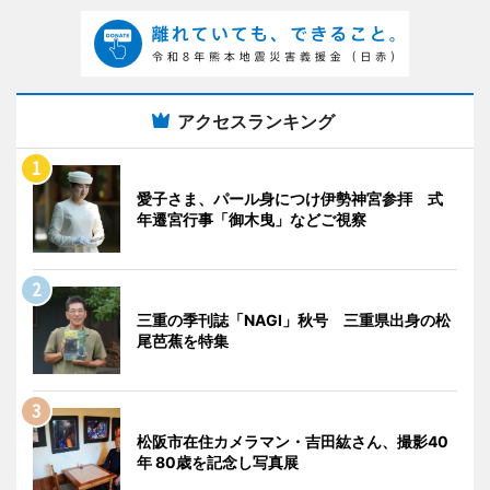
アクセスランキング
愛子さま、パール身につけ伊勢神宮参拝 式
年遷宮行事「御木曳」などご視察
三重の季刊誌「NAGI」秋号 三重県出身の松
尾芭蕉を特集
松阪市在住カメラマン・吉田紘さん、撮影40
年 80歳を記念し写真展