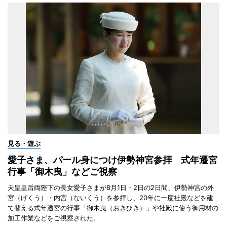
見る・遊ぶ
愛子さま、パール身につけ伊勢神宮参拝 式年遷宮
行事「御木曳」などご視察
天皇皇后両陛下の長女愛子さまが8月1日・2日の2日間、伊勢神宮の外
宮（げくう）・内宮（ないくう）を参拝し、20年に一度社殿などを建
て替える式年遷宮の行事「御木曳（おきひき）」や社殿に使う御用材の
加工作業などをご視察された。