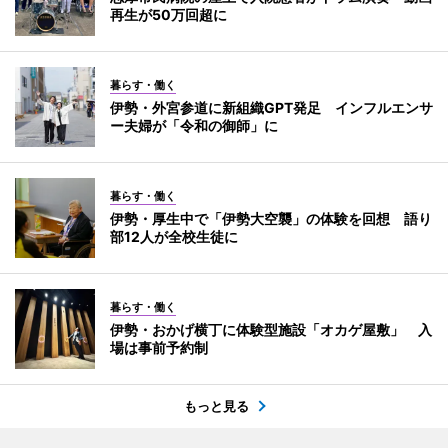
再生が50万回超に
暮らす・働く
伊勢・外宮参道に新組織GPT発足 インフルエンサ
ー夫婦が「令和の御師」に
暮らす・働く
伊勢・厚生中で「伊勢大空襲」の体験を回想 語り
部12人が全校生徒に
暮らす・働く
伊勢・おかげ横丁に体験型施設「オカゲ屋敷」 入
場は事前予約制
もっと見る