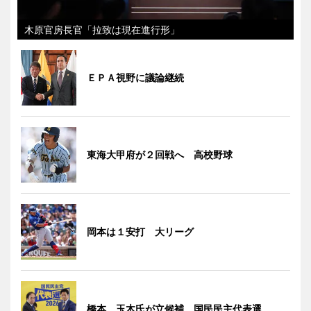
木原官房長官「拉致は現在進行形」
ＥＰＡ視野に議論継続
東海大甲府が２回戦へ 高校野球
岡本は１安打 大リーグ
橋本、玉木氏が立候補 国民民主代表選