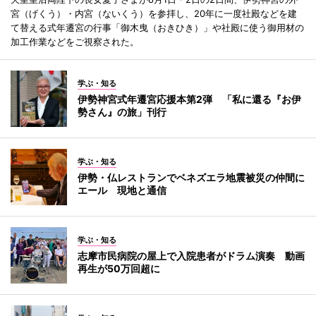
宮（げくう）・内宮（ないくう）を参拝し、20年に一度社殿などを建
て替える式年遷宮の行事「御木曳（おきひき）」や社殿に使う御用材の
加工作業などをご視察された。
学ぶ・知る
伊勢神宮式年遷宮応援本第2弾 「私に還る『お伊
勢さん』の旅」刊行
学ぶ・知る
伊勢・仏レストランでベネズエラ地震被災の仲間に
エール 現地と通信
学ぶ・知る
志摩市民病院の屋上で入院患者がドラム演奏 動画
再生が50万回超に