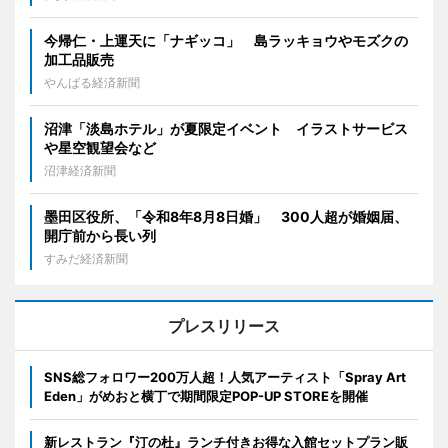
今帰仁・上運天に「ナギッコ」 島ラッキョウやモズクの
加工品販売
やんばる経済新聞
沼津「淡島ホテル」が夏限定イベント イラストサービス
や星空観望会など
沼津経済新聞
墨田区役所、「令和8年8月8日婚」 300人超が婚姻届、
開庁前から長い列
すみだ経済新聞
プレスリリース
SNS総フォロワー200万人超！人気アーティスト「Spray Art
Eden」がめおと横丁で期間限定POP-UP STOREを開催
新レストラン『汀の杜』ランチ付きお得な入館セットプラン販