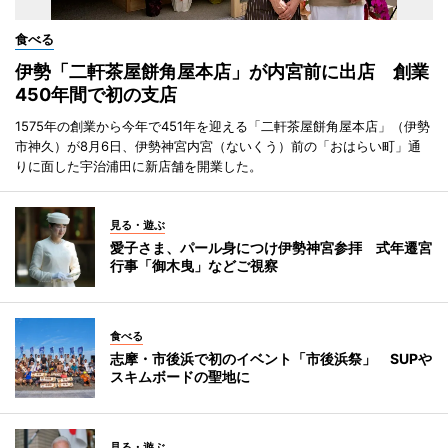
食べる
伊勢「二軒茶屋餅角屋本店」が内宮前に出店 創業
450年間で初の支店
1575年の創業から今年で451年を迎える「二軒茶屋餅角屋本店」（伊勢
市神久）が8月6日、伊勢神宮内宮（ないくう）前の「おはらい町」通
りに面した宇治浦田に新店舗を開業した。
見る・遊ぶ
愛子さま、パール身につけ伊勢神宮参拝 式年遷宮
行事「御木曳」などご視察
食べる
志摩・市後浜で初のイベント「市後浜祭」 SUPや
スキムボードの聖地に
見る・遊ぶ