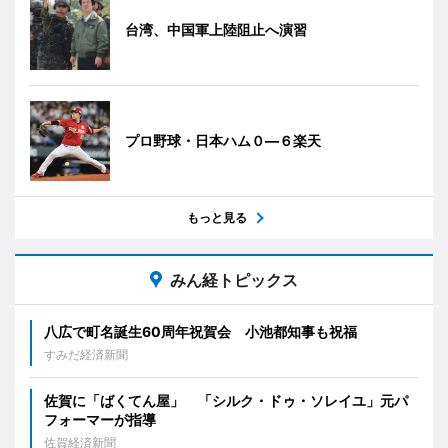
台湾、中国軍上陸阻止へ演習
プロ野球・日本ハム０―６楽天
もっと見る
みん経トピックス
八広で町名誕生60周年祝賀会 小池都知事も祝福
すみだ経済新聞
佐賀に「ばくてん屋」 「シルク・ドゥ・ソレイユ」元パ
フォーマーが指導
佐賀経済新聞