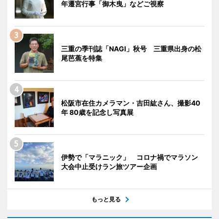
年遷宮行事「御木曳」などご視察
三重の季刊誌「NAGI」秋号 三重県出身の松
尾芭蕉を特集
松阪市在住カメラマン・吉田紘さん、撮影40
年 80歳を記念し写真展
伊勢で「マラニック」 コロナ禍でマラソン
大会中止受けラン旅ツアー企画
もっと見る