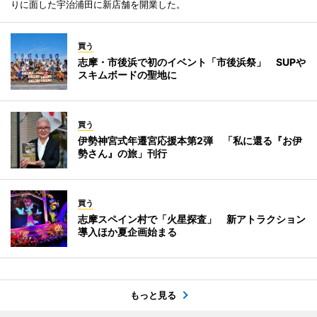
りに面した宇治浦田に新店舗を開業した。
買う
志摩・市後浜で初のイベント「市後浜祭」 SUPや
スキムボードの聖地に
買う
伊勢神宮式年遷宮応援本第2弾 「私に還る『お伊
勢さん』の旅」刊行
買う
志摩スペイン村で「火星探査」 新アトラクション
導入ほか夏企画始まる
もっと見る