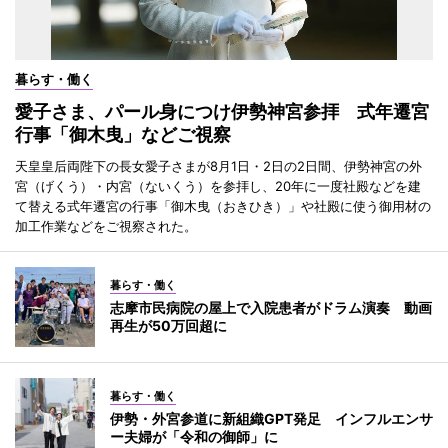
暮らす・働く
愛子さま、パール身につけ伊勢神宮参拝 式年遷宮
行事「御木曳」などご視察
天皇皇后両陛下の長女愛子さまが8月1日・2日の2日間、伊勢神宮の外
宮（げくう）・内宮（ないくう）を参拝し、20年に一度社殿などを建
て替える式年遷宮の行事「御木曳（おきひき）」や社殿に使う御用材の
加工作業などをご視察された。
暮らす・働く
志摩市民病院の屋上で入院患者がドラム演奏 動画
再生が50万回超に
暮らす・働く
伊勢・外宮参道に新組織GPT発足 インフルエンサ
ー夫婦が「令和の御師」に