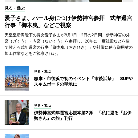
見る・遊ぶ
愛子さま、パール身につけ伊勢神宮参拝 式年遷宮
行事「御木曳」などご視察
天皇皇后両陛下の長女愛子さまが8月1日・2日の2日間、伊勢神宮の外
宮（げくう）・内宮（ないくう）を参拝し、20年に一度社殿などを建
て替える式年遷宮の行事「御木曳（おきひき）」や社殿に使う御用材の
加工作業などをご視察された。
見る・遊ぶ
志摩・市後浜で初のイベント「市後浜祭」 SUPや
スキムボードの聖地に
見る・遊ぶ
伊勢神宮式年遷宮応援本第2弾 「私に還る『お伊
勢さん』の旅」刊行