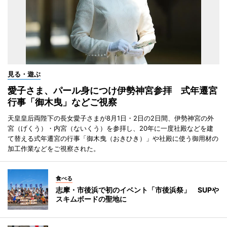
見る・遊ぶ
愛子さま、パール身につけ伊勢神宮参拝 式年遷宮
行事「御木曳」などご視察
天皇皇后両陛下の長女愛子さまが8月1日・2日の2日間、伊勢神宮の外
宮（げくう）・内宮（ないくう）を参拝し、20年に一度社殿などを建
て替える式年遷宮の行事「御木曳（おきひき）」や社殿に使う御用材の
加工作業などをご視察された。
食べる
志摩・市後浜で初のイベント「市後浜祭」 SUPや
スキムボードの聖地に