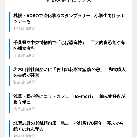
札幌・AOAOで進化学ぶスタンプラリー 小学生向けラボ
ツアーも
札幌経済新聞
千葉県立中央博物館で「ちば恐竜博」 巨大肉食恐竜や海
の捕食者も
千葉経済新聞
岩木山神社向かいに「お山の花彩食堂 龍の憩」 和食職人
の夫婦が経営
弘前経済新聞
浅草・松が谷にニットカフェ「ito-mori」 編み物好きが
集う場に
浅草経済新聞
北習志野の老舗精肉店「鳥吉」が創業170周年 幕末から
続くのれん守る
船橋経済新聞