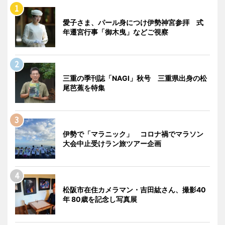
愛子さま、パール身につけ伊勢神宮参拝 式
年遷宮行事「御木曳」などご視察
三重の季刊誌「NAGI」秋号 三重県出身の松
尾芭蕉を特集
伊勢で「マラニック」 コロナ禍でマラソン
大会中止受けラン旅ツアー企画
松阪市在住カメラマン・吉田紘さん、撮影40
年 80歳を記念し写真展