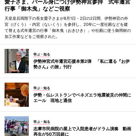
愛子さま、パール身につけ伊勢神宮参拝 式年遷宮
行事「御木曳」などご視察
天皇皇后両陛下の長女愛子さまが8月1日・2日の2日間、伊勢神宮の外
宮（げくう）・内宮（ないくう）を参拝し、20年に一度社殿などを建
て替える式年遷宮の行事「御木曳（おきひき）」や社殿に使う御用材の
加工作業などをご視察された。
学ぶ・知る
伊勢神宮式年遷宮応援本第2弾 「私に還る『お伊
勢さん』の旅」刊行
学ぶ・知る
伊勢・仏レストランでベネズエラ地震被災の仲間に
エール 現地と通信
学ぶ・知る
志摩市民病院の屋上で入院患者がドラム演奏 動画
再生が50万回超に