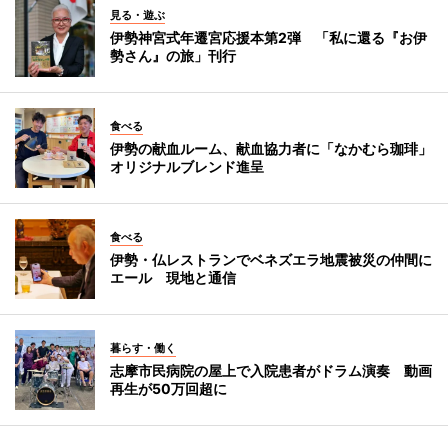
見る・遊ぶ
伊勢神宮式年遷宮応援本第2弾 「私に還る『お伊
勢さん』の旅」刊行
食べる
伊勢の献血ルーム、献血協力者に「なかむら珈琲」
オリジナルブレンド進呈
食べる
伊勢・仏レストランでベネズエラ地震被災の仲間に
エール 現地と通信
暮らす・働く
志摩市民病院の屋上で入院患者がドラム演奏 動画
再生が50万回超に