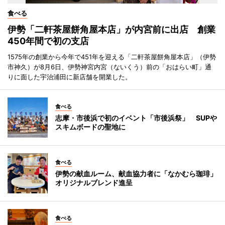
食べる
伊勢「二軒茶屋餅角屋本店」が内宮前に出店 創業
450年間で初の支店
1575年の創業から今年で451年を迎える「二軒茶屋餅角屋本店」（伊勢
市神久）が8月6日、伊勢神宮内宮（ないくう）前の「おはらい町」通
りに面した宇治浦田に新店舗を開業した。
食べる
志摩・市後浜で初のイベント「市後浜祭」 SUPや
スキムボードの聖地に
食べる
伊勢の献血ルーム、献血協力者に「なかむら珈琲」
オリジナルブレンド進呈
食べる