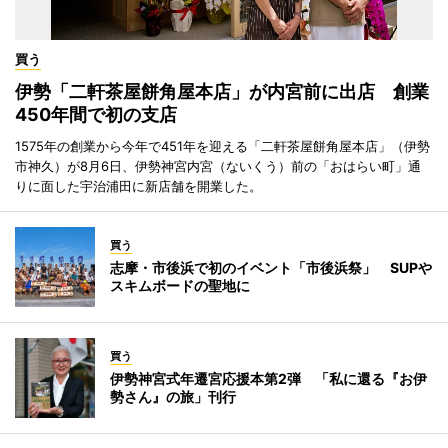
買う
伊勢「二軒茶屋餅角屋本店」が内宮前に出店 創業
450年間で初の支店
1575年の創業から今年で451年を迎える「二軒茶屋餅角屋本店」（伊勢
市神久）が8月6日、伊勢神宮内宮（ないくう）前の「おはらい町」通
りに面した宇治浦田に新店舗を開業した。
買う
志摩・市後浜で初のイベント「市後浜祭」 SUPや
スキムボードの聖地に
買う
伊勢神宮式年遷宮応援本第2弾 「私に還る『お伊
勢さん』の旅」刊行