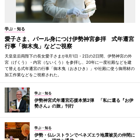
学ぶ・知る
愛子さま、パール身につけ伊勢神宮参拝 式年遷宮
行事「御木曳」などご視察
天皇皇后両陛下の長女愛子さまが8月1日・2日の2日間、伊勢神宮の外
宮（げくう）・内宮（ないくう）を参拝し、20年に一度社殿などを建
て替える式年遷宮の行事「御木曳（おきひき）」や社殿に使う御用材の
加工作業などをご視察された。
学ぶ・知る
伊勢神宮式年遷宮応援本第2弾 「私に還る『お伊
勢さん』の旅」刊行
学ぶ・知る
伊勢・仏レストランでベネズエラ地震被災の仲間に