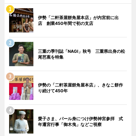
伊勢「二軒茶屋餅角屋本店」が内宮前に出
店 創業450年間で初の支店
三重の季刊誌「NAGI」秋号 三重県出身の松
尾芭蕉を特集
伊勢の「二軒茶屋餅角屋本店」、きなこ餅作
り続けて450年
愛子さま、パール身につけ伊勢神宮参拝 式
年遷宮行事「御木曳」などご視察