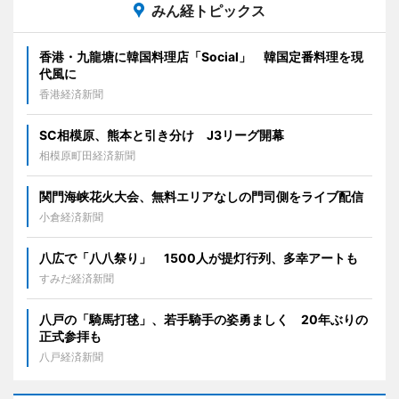
みん経トピックス
香港・九龍塘に韓国料理店「Social」 韓国定番料理を現
代風に
香港経済新聞
SC相模原、熊本と引き分け J3リーグ開幕
相模原町田経済新聞
関門海峡花火大会、無料エリアなしの門司側をライブ配信
小倉経済新聞
八広で「八八祭り」 1500人が提灯行列、多幸アートも
すみだ経済新聞
八戸の「騎馬打毬」、若手騎手の姿勇ましく 20年ぶりの
正式参拝も
八戸経済新聞