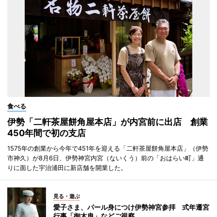
食べる
伊勢「二軒茶屋餅角屋本店」が内宮前に出店 創業
450年間で初の支店
1575年の創業から今年で451年を迎える「二軒茶屋餅角屋本店」（伊勢
市神久）が8月6日、伊勢神宮内宮（ないくう）前の「おはらい町」通
りに面した宇治浦田に新店舗を開業した。
見る・遊ぶ
愛子さま、パール身につけ伊勢神宮参拝 式年遷宮
行事「御木曳」などご視察