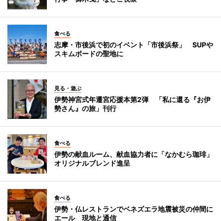
食べる
志摩・市後浜で初のイベント「市後浜祭」 SUPや
スキムボードの聖地に
見る・遊ぶ
伊勢神宮式年遷宮応援本第2弾 「私に還る『お伊
勢さん』の旅」刊行
食べる
伊勢の献血ルーム、献血協力者に「なかむら珈琲」
オリジナルブレンド進呈
食べる
伊勢・仏レストランでベネズエラ地震被災の仲間に
エール 現地と通信