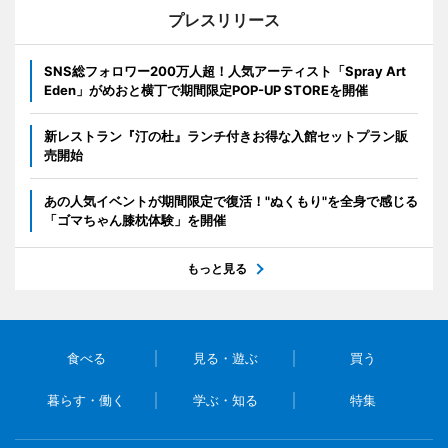
プレスリリース
SNS総フォロワー200万人超！人気アーティスト「Spray Art
Eden」がめおと横丁で期間限定POP-UP STOREを開催
新レストラン『汀の杜』ランチ付きお得な入館セットプラン販
売開始
あの人気イベントが期間限定で復活！"ぬくもり"を全身で感じる
「ゴマちゃん膝枕体験」を開催
もっと見る
食べる
見る・遊ぶ
買う
暮らす・働く
学ぶ・知る
特集