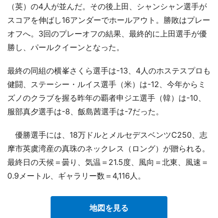
（英）の4人が並んだ。その後上田、シャンシャン選手が
スコアを伸ばし16アンダーでホールアウト。勝敗はプレー
オフへ。3回のプレーオフの結果、最終的に上田選手が優
勝し、パールクイーンとなった。
最終の同組の横峯さくら選手は-13、4人のホステスプロも
健闘、ステーシー・ルイス選手（米）は-12、今年からミ
ズノのクラブを握る昨年の覇者申ジエ選手（韓）は-10、
服部真夕選手は-8、飯島茜選手は-7だった。
優勝選手には、18万ドルとメルセデスベンツC250、志
摩市英虞湾産の真珠のネックレス（ロング）が贈られる。
最終日の天候＝曇り、気温＝21.5度、風向＝北東、風速＝
0.9メートル、ギャラリー数＝4,116人。
地図を見る