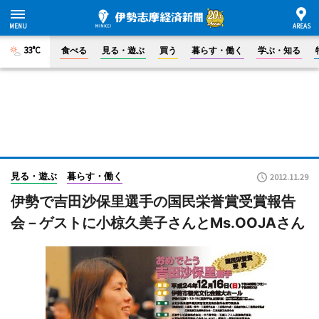
33°C
食べる
見る・遊ぶ
買う
暮らす・働く
学ぶ・知る
見る・遊ぶ
暮らす・働く
2012.11.29
伊勢で吉田沙保里選手の国民栄誉賞受賞報告
会－ゲストに小椋久美子さんとMs.OOJAさん