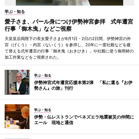
学ぶ・知る
愛子さま、パール身につけ伊勢神宮参拝 式年遷宮
行事「御木曳」などご視察
天皇皇后両陛下の長女愛子さまが8月1日・2日の2日間、伊勢神宮の外
宮（げくう）・内宮（ないくう）を参拝し、20年に一度社殿などを建
て替える式年遷宮の行事「御木曳（おきひき）」や社殿に使う御用材の
加工作業などをご視察された。
学ぶ・知る
伊勢神宮式年遷宮応援本第2弾 「私に還る『お伊
勢さん』の旅」刊行
学ぶ・知る
伊勢・仏レストランでベネズエラ地震被災の仲間に
エール 現地と通信