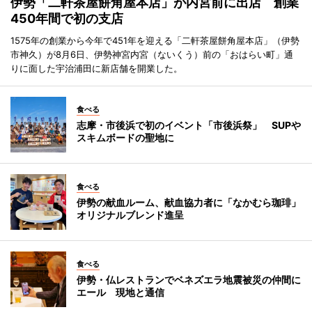
伊勢「二軒茶屋餅角屋本店」が内宮前に出店 創業
450年間で初の支店
1575年の創業から今年で451年を迎える「二軒茶屋餅角屋本店」（伊勢
市神久）が8月6日、伊勢神宮内宮（ないくう）前の「おはらい町」通
りに面した宇治浦田に新店舗を開業した。
食べる
志摩・市後浜で初のイベント「市後浜祭」 SUPや
スキムボードの聖地に
食べる
伊勢の献血ルーム、献血協力者に「なかむら珈琲」
オリジナルブレンド進呈
食べる
伊勢・仏レストランでベネズエラ地震被災の仲間に
エール 現地と通信