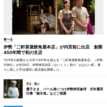
食べる
伊勢「二軒茶屋餅角屋本店」が内宮前に出店 創業
450年間で初の支店
1575年の創業から今年で451年を迎える「二軒茶屋餅角屋本店」（伊勢
市神久）が8月6日、伊勢神宮内宮（ないくう）前の「おはらい町」通
りに面した宇治浦田に新店舗を開業した。
見る・遊ぶ
愛子さま、パール身につけ伊勢神宮参拝 式年遷宮
行事「御木曳」などご視察