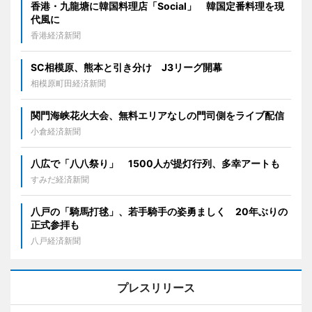
香港・九龍塘に韓国料理店「Social」 韓国定番料理を現
代風に
香港経済新聞
SC相模原、熊本と引き分け J3リーグ開幕
相模原町田経済新聞
関門海峡花火大会、無料エリアなしの門司側をライブ配信
小倉経済新聞
八広で「八八祭り」 1500人が提灯行列、多幸アートも
すみだ経済新聞
八戸の「騎馬打毬」、若手騎手の姿勇ましく 20年ぶりの
正式参拝も
八戸経済新聞
プレスリリース