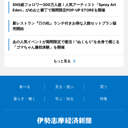
SNS総フォロワー200万人超！人気アーティスト「Spray Art
Eden」がめおと横丁で期間限定POP-UP STOREを開催
新レストラン『汀の杜』ランチ付きお得な入館セットプラン販
売開始
あの人気イベントが期間限定で復活！"ぬくもり"を全身で感じる
「ゴマちゃん膝枕体験」を開催
もっと見る
食べる
見る・遊ぶ
買う
暮らす・働く
学ぶ・知る
特集