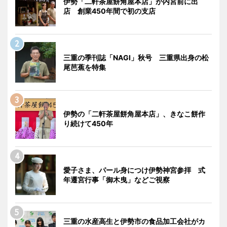
伊勢「二軒茶屋餅角屋本店」が内宮前に出
店 創業450年間で初の支店
三重の季刊誌「NAGI」秋号 三重県出身の松
尾芭蕉を特集
伊勢の「二軒茶屋餅角屋本店」、きなこ餅作
り続けて450年
愛子さま、パール身につけ伊勢神宮参拝 式
年遷宮行事「御木曳」などご視察
三重の水産高生と伊勢市の食品加工会社がカ