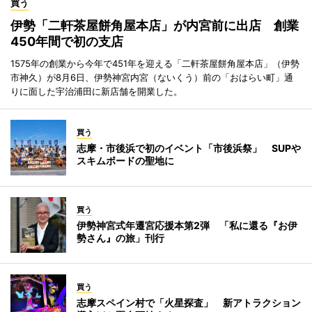
買う
伊勢「二軒茶屋餅角屋本店」が内宮前に出店 創業
450年間で初の支店
1575年の創業から今年で451年を迎える「二軒茶屋餅角屋本店」（伊勢
市神久）が8月6日、伊勢神宮内宮（ないくう）前の「おはらい町」通
りに面した宇治浦田に新店舗を開業した。
買う
志摩・市後浜で初のイベント「市後浜祭」 SUPや
スキムボードの聖地に
買う
伊勢神宮式年遷宮応援本第2弾 「私に還る『お伊
勢さん』の旅」刊行
買う
志摩スペイン村で「火星探査」 新アトラクション