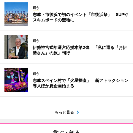
買う
志摩・市後浜で初のイベント「市後浜祭」 SUPや
スキムボードの聖地に
買う
伊勢神宮式年遷宮応援本第2弾 「私に還る『お伊
勢さん』の旅」刊行
買う
志摩スペイン村で「火星探査」 新アトラクション
導入ほか夏企画始まる
もっと見る
学ぶ・知る