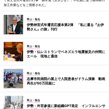
て替える式年遷宮の行事「御木曳（おきひき）」や社殿に使う御用材の
加工作業などをご視察された。
学ぶ・知る
伊勢神宮式年遷宮応援本第2弾 「私に還る『お伊
勢さん』の旅」刊行
学ぶ・知る
伊勢・仏レストランでベネズエラ地震被災の仲間に
エール 現地と通信
学ぶ・知る
志摩市民病院の屋上で入院患者がドラム演奏 動画
再生が50万回超に
学ぶ・知る
伊勢・外宮参道に新組織GPT発足 インフルエンサ