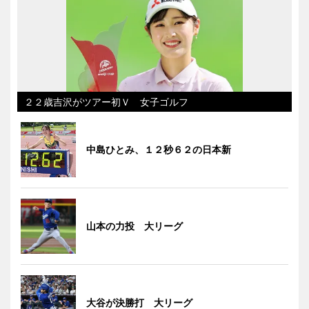
２２歳吉沢がツアー初Ｖ 女子ゴルフ
中島ひとみ、１２秒６２の日本新
山本の力投 大リーグ
大谷が決勝打 大リーグ