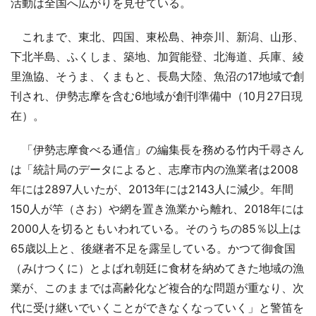
活動は全国へ広がりを見せている。
これまで、東北、四国、東松島、神奈川、新潟、山形、
下北半島、ふくしま、築地、加賀能登、北海道、兵庫、綾
里漁協、そうま、くまもと、長島大陸、魚沼の17地域で創
刊され、伊勢志摩を含む6地域が創刊準備中（10月27日現
在）。
「伊勢志摩食べる通信」の編集長を務める竹内千尋さん
は「統計局のデータによると、志摩市内の漁業者は2008
年には2897人いたが、2013年には2143人に減少。年間
150人が竿（さお）や網を置き漁業から離れ、2018年には
2000人を切るともいわれている。そのうちの85％以上は
65歳以上と、後継者不足を露呈している。かつて御食国
（みけつくに）とよばれ朝廷に食材を納めてきた地域の漁
業が、このままでは高齢化など複合的な問題が重なり、次
代に受け継いでいくことができなくなっていく」と警笛を