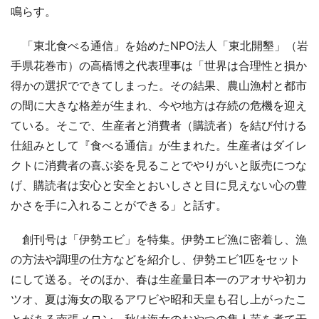
鳴らす。
「東北食べる通信」を始めたNPO法人「東北開墾」（岩
手県花巻市）の高橋博之代表理事は「世界は合理性と損か
得かの選択でできてしまった。その結果、農山漁村と都市
の間に大きな格差が生まれ、今や地方は存続の危機を迎え
ている。そこで、生産者と消費者（購読者）を結び付ける
仕組みとして『食べる通信』が生まれた。生産者はダイレ
クトに消費者の喜ぶ姿を見ることでやりがいと販売につな
げ、購読者は安心と安全とおいしさと目に見えない心の豊
かさを手に入れることができる」と話す。
創刊号は「伊勢エビ」を特集。伊勢エビ漁に密着し、漁
の方法や調理の仕方などを紹介し、伊勢エビ1匹をセット
にして送る。そのほか、春は生産量日本一のアオサや初カ
ツオ、夏は海女の取るアワビや昭和天皇も召し上がったこ