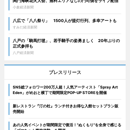
関門海峡花火大会、無料エリアなしの門司側をライブ配信
小倉経済新聞
八広で「八八祭り」 1500人が提灯行列、多幸アートも
すみだ経済新聞
八戸の「騎馬打毬」、若手騎手の姿勇ましく 20年ぶりの
正式参拝も
八戸経済新聞
プレスリリース
SNS総フォロワー200万人超！人気アーティスト「Spray Art
Eden」がめおと横丁で期間限定POP-UP STOREを開催
新レストラン『汀の杜』ランチ付きお得な入館セットプラン販
売開始
あの人気イベントが期間限定で復活！"ぬくもり"を全身で感じる