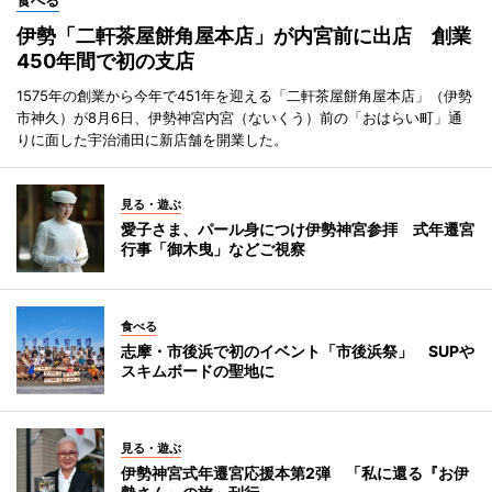
食べる
伊勢「二軒茶屋餅角屋本店」が内宮前に出店 創業
450年間で初の支店
1575年の創業から今年で451年を迎える「二軒茶屋餅角屋本店」（伊勢
市神久）が8月6日、伊勢神宮内宮（ないくう）前の「おはらい町」通
りに面した宇治浦田に新店舗を開業した。
見る・遊ぶ
愛子さま、パール身につけ伊勢神宮参拝 式年遷宮
行事「御木曳」などご視察
食べる
志摩・市後浜で初のイベント「市後浜祭」 SUPや
スキムボードの聖地に
見る・遊ぶ
伊勢神宮式年遷宮応援本第2弾 「私に還る『お伊