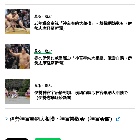
見る・遊ぶ
式年遷宮奉祝「神宮奉納大相撲」－新横綱鶴竜も（伊
勢志摩経済新聞）
見る・遊ぶ
春の伊勢に威勢運ぶ「神宮奉納大相撲」優勝白鵬（伊
勢志摩経済新聞）
見る・遊ぶ
伊勢神宮宇治橋封鎖、横綱白鵬ら神宮奉納大相撲で
（伊勢志摩経済新聞）
伊勢神宮奉納大相撲・神宮崇敬会（神宮会館）