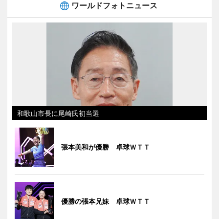
ワールドフォトニュース
和歌山市長に尾崎氏初当選
張本美和が優勝 卓球ＷＴＴ
優勝の張本兄妹 卓球ＷＴＴ