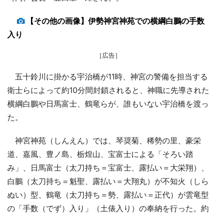
【その他の画像】伊勢神宮神苑での横綱白鵬の手数
入り
［広告］
五十鈴川に掛かる宇治橋が11時、神宮の警備を担当する
衛士らによって約10分間封鎖されると、神職に先導された
横綱白鵬や日馬富士、鶴竜らが、誰もいない宇治橋を渡っ
た。
神宮神苑（しんえん）では、琴奨菊、稀勢の里、豪栄
道、嘉風、豊ノ島、栃煌山、宝富士による「そろい踏
み」、日馬富士（太刀持ち＝宝富士、露払い＝大栄翔）、
白鵬（太刀持ち＝魁聖、露払い＝大翔丸）が不知火（しら
ぬい）型、鶴竜（太刀持ち＝勢、露払い＝正代）が雲竜型
の「手数（でず）入り」（土俵入り）の奉納を行った。約