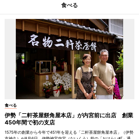
食べる
食べる
伊勢「二軒茶屋餅角屋本店」が内宮前に出店 創業
450年間で初の支店
1575年の創業から今年で451年を迎える「二軒茶屋餅角屋本店」（伊勢
市神久）が8月6日、伊勢神宮内宮（ないくう）前の「おはらい町」通