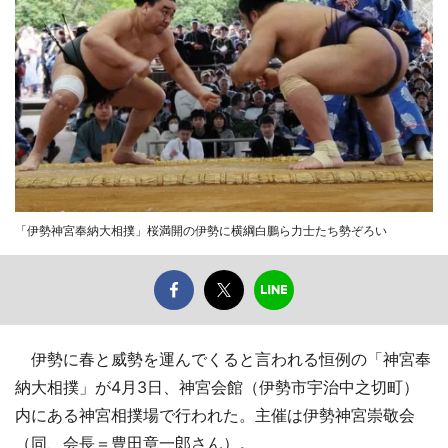
「伊勢神宮奉納大相撲」桜満開の伊勢に横綱白鵬ら力士たち勢ぞろい
伊勢に春と威勢を運んでくると言われる恒例の「神宮奉
納大相撲」が4月3日、神宮会館（伊勢市宇治中之切町）
内にある神宮相撲場で行われた。主催は伊勢神宮崇敬会
（同、会長＝豊田章一郎さん）。