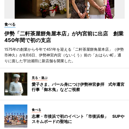
食べる
伊勢「二軒茶屋餅角屋本店」が内宮前に出店 創業
450年間で初の支店
1575年の創業から今年で451年を迎える「二軒茶屋餅角屋本店」（伊勢
市神久）が8月6日、伊勢神宮内宮（ないくう）前の「おはらい町」通
りに面した宇治浦田に新店舗を開業した。
見る・遊ぶ
愛子さま、パール身につけ伊勢神宮参拝 式年遷宮
行事「御木曳」などご視察
食べる
志摩・市後浜で初のイベント「市後浜祭」 SUPや
スキムボードの聖地に