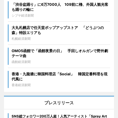
「渋谷盆踊り」に6万7000人 109前に櫓、外国人観光客
も踊りの輪に
シブヤ経済新聞
大丸札幌店で任天堂ポップアップストア 「どうぶつの
森」特設エリアも
札幌経済新聞
OMO5函館で「函館夜景の日」 手回しオルガンで野外劇
テーマ曲
函館経済新聞
香港・九龍塘に韓国料理店「Social」 韓国定番料理を現
代風に
香港経済新聞
プレスリリース
SNS総フォロワー200万人超！人気アーティスト「Spray Art