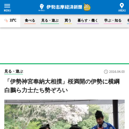
33°C
食べる
見る・遊ぶ
買う
暮らす・働く
学ぶ・知る
見る・遊ぶ
2016.04.03
「伊勢神宮奉納大相撲」桜満開の伊勢に横綱
白鵬ら力士たち勢ぞろい