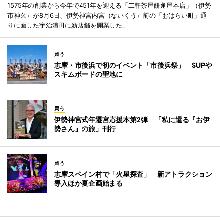
1575年の創業から今年で451年を迎える「二軒茶屋餅角屋本店」（伊勢
市神久）が8月6日、伊勢神宮内宮（ないくう）前の「おはらい町」通
りに面した宇治浦田に新店舗を開業した。
買う
志摩・市後浜で初のイベント「市後浜祭」 SUPや
スキムボードの聖地に
買う
伊勢神宮式年遷宮応援本第2弾 「私に還る『お伊
勢さん』の旅」刊行
買う
志摩スペイン村で「火星探査」 新アトラクション
導入ほか夏企画始まる