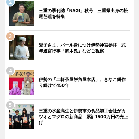
三重の季刊誌「NAGI」秋号 三重県出身の松
尾芭蕉を特集
愛子さま、パール身につけ伊勢神宮参拝 式
年遷宮行事「御木曳」などご視察
伊勢の「二軒茶屋餅角屋本店」、きなこ餅作
り続けて450年
三重の水産高生と伊勢市の食品加工会社がカ
ツオとマグロの新商品 累計1500万円の売上
げ