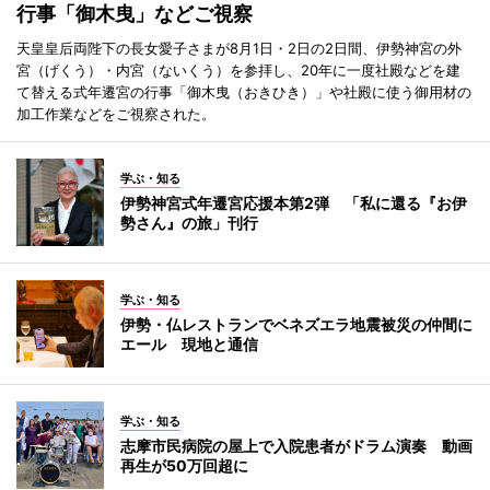
行事「御木曳」などご視察
天皇皇后両陛下の長女愛子さまが8月1日・2日の2日間、伊勢神宮の外
宮（げくう）・内宮（ないくう）を参拝し、20年に一度社殿などを建
て替える式年遷宮の行事「御木曳（おきひき）」や社殿に使う御用材の
加工作業などをご視察された。
学ぶ・知る
伊勢神宮式年遷宮応援本第2弾 「私に還る『お伊
勢さん』の旅」刊行
学ぶ・知る
伊勢・仏レストランでベネズエラ地震被災の仲間に
エール 現地と通信
学ぶ・知る
志摩市民病院の屋上で入院患者がドラム演奏 動画
再生が50万回超に