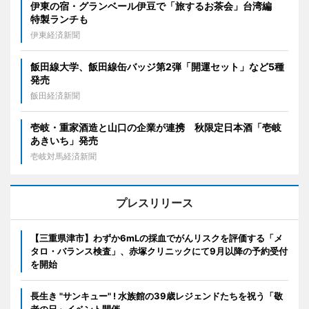
伊東の宿・グランベール伊豆で「旅するお茶会」台湾編
特製ランチも
伊東経済新聞
飯田線大学、飯田線缶バッジ第2弾「開運セット」など5種
発売
飯田経済新聞
壱岐・重家酒造と山口の企業が連携 秋限定日本酒「壱岐
あきいち」発売
壱岐対馬経済新聞
プレスリリース
【三重県津市】わずか6mLの採血でがんリスクを評価する「メ
タロ・バランス検査」、赤塚クリニックにて9月以降の予約受付
を開始
長生き "サンキュー" ! 水族館の39歳レジェンドたちを祝う「敬