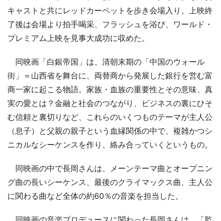
キャストと共にレッドカーペットを歩き会場入り。上映終
了後は会場より拍手喝采、フラッシュを浴び、ワールド・
プレミアム上映を見事大成功に収めた。
同映画「白銀帝国」は、清朝末期の「中国のウォール
街」＝山西省を舞台に、両替商から発展した銀行を営む富
商一家に起こる物語。家族・血族の重要性とその意味、真
実の愛とは？金融と社会のつながり、ビジネスの裏にひそ
む信頼と裏切りなど、これらのいくつものテーマが主人公
（息子）と父親の親子という血縁関係の中で、複雑かつシ
ニカルなシーケンスを作り、絡み合っていくというもの。
同映画の中で長岡さんは、メーンテーマ曲とオープニン
グ曲の長いシーケンス、最後のクライマックス曲、主人公
に関わる曲など全体の約60％の音楽を担当した。
同映画の音楽プロデュースに関わった長岡さんは、「監