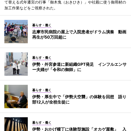
て替える式年遷宮の行事「御木曳（おきひき）」や社殿に使う御用材の
加工作業などをご視察された。
暮らす・働く
志摩市民病院の屋上で入院患者がドラム演奏 動画
再生が50万回超に
暮らす・働く
伊勢・外宮参道に新組織GPT発足 インフルエンサ
ー夫婦が「令和の御師」に
暮らす・働く
伊勢・厚生中で「伊勢大空襲」の体験を回想 語り
部12人が全校生徒に
暮らす・働く
伊勢・おかげ横丁に体験型施設「オカゲ屋敷」 入