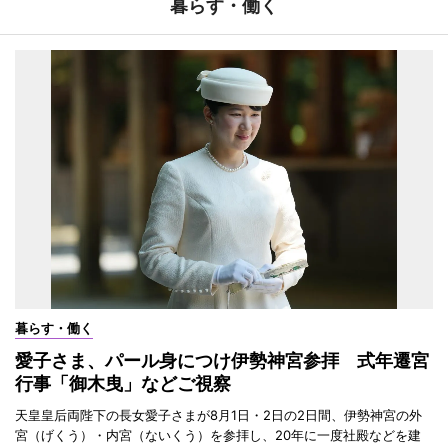
暮らす・働く
暮らす・働く
愛子さま、パール身につけ伊勢神宮参拝 式年遷宮
行事「御木曳」などご視察
天皇皇后両陛下の長女愛子さまが8月1日・2日の2日間、伊勢神宮の外
宮（げくう）・内宮（ないくう）を参拝し、20年に一度社殿などを建