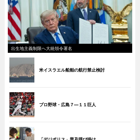
出生地主義制限へ大統領令署名
米イスラエル船舶の航行禁止検討
プロ野球・広島７―１１巨人
「デジポリス」普及呼び掛け