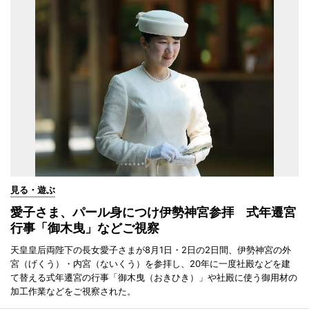
見る・遊ぶ
愛子さま、パール身につけ伊勢神宮参拝 式年遷宮
行事「御木曳」などご視察
天皇皇后両陛下の長女愛子さまが8月1日・2日の2日間、伊勢神宮の外
宮（げくう）・内宮（ないくう）を参拝し、20年に一度社殿などを建
て替える式年遷宮の行事「御木曳（おきひき）」や社殿に使う御用材の
加工作業などをご視察された。