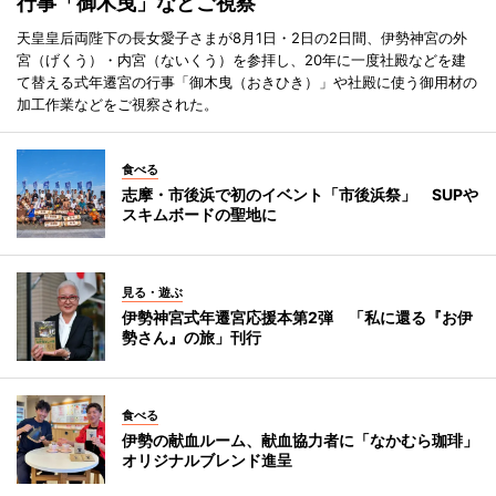
行事「御木曳」などご視察
天皇皇后両陛下の長女愛子さまが8月1日・2日の2日間、伊勢神宮の外
宮（げくう）・内宮（ないくう）を参拝し、20年に一度社殿などを建
て替える式年遷宮の行事「御木曳（おきひき）」や社殿に使う御用材の
加工作業などをご視察された。
食べる
志摩・市後浜で初のイベント「市後浜祭」 SUPや
スキムボードの聖地に
見る・遊ぶ
伊勢神宮式年遷宮応援本第2弾 「私に還る『お伊
勢さん』の旅」刊行
食べる
伊勢の献血ルーム、献血協力者に「なかむら珈琲」
オリジナルブレンド進呈