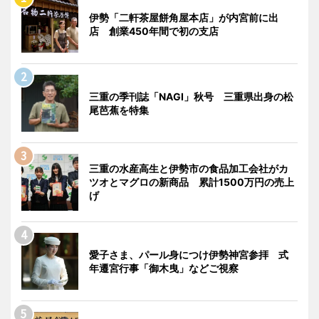
伊勢「二軒茶屋餅角屋本店」が内宮前に出
店 創業450年間で初の支店
三重の季刊誌「NAGI」秋号 三重県出身の松
尾芭蕉を特集
三重の水産高生と伊勢市の食品加工会社がカ
ツオとマグロの新商品 累計1500万円の売上
げ
愛子さま、パール身につけ伊勢神宮参拝 式
年遷宮行事「御木曳」などご視察