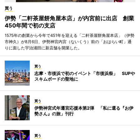
買う
伊勢「二軒茶屋餅角屋本店」が内宮前に出店 創業
450年間で初の支店
1575年の創業から今年で451年を迎える「二軒茶屋餅角屋本店」（伊勢
市神久）が8月6日、伊勢神宮内宮（ないくう）前の「おはらい町」通
りに面した宇治浦田に新店舗を開業した。
買う
志摩・市後浜で初のイベント「市後浜祭」 SUPや
スキムボードの聖地に
買う
伊勢神宮式年遷宮応援本第2弾 「私に還る『お伊
勢さん』の旅」刊行
買う