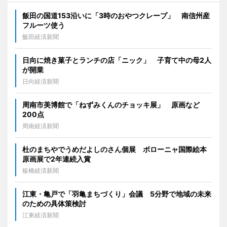
飯田の国道153沿いに「3時のおやつクレープ」 南信州産
フルーツ使う
飯田経済新聞
日向に焼き菓子とランチの店「ニック」 子育て中の母2人
が開業
日向経済新聞
周南市美博館で「ねずみくんのチョッキ展」 原画など
200点
周南経済新聞
杜のまちやでうめだよしのさん個展 ボローニャ国際絵本
原画展で2年連続入賞
板橋経済新聞
江東・亀戸で「羽亀まちづくり」会議 5分野で地域の未来
のための具体策検討
江東経済新聞