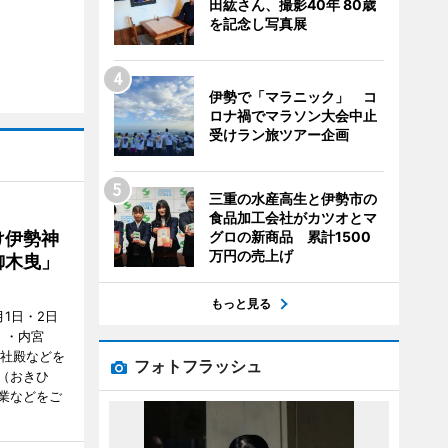
田紘さん、撮影40年 80歳
を記念し写真展
伊勢で「マラニック」 コ
ロナ禍でマラソン大会中止
受けラン旅ツアー企画
三重の水産高生と伊勢市の
食品加工会社がカツオとマ
グロの新商品 累計1500
け伊勢神
万円の売上げ
御木曳」
もっと見る
1日・2日
）・内宮
度社殿などを
フォトフラッシュ
（おきひ
業などをご