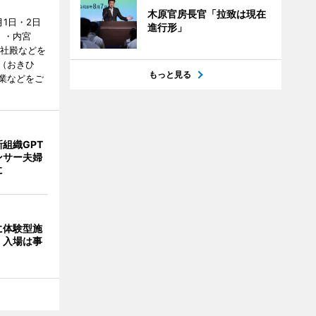
木原官房長官「拉致は現在
1日・2日
進行形」
）・内宮
度社殿などを
（おきひ
もっと見る
業などをご
組織GPT
ンサー夫婦
に
に体験型施
 入場は事