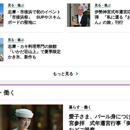
見る・遊ぶ
見る・遊ぶ
志摩・市後浜で初のイベント
伊勢神宮式年遷宮
「市後浜祭」 SUPやスキム
弾 「私に還る『
ボードの聖地に
ん』の旅」刊行
見る・遊ぶ
志摩・カキ料理専門の旅館
「いかだ荘山上」で夏季限定
かき氷、新作も
もっと見る
・働く
暮らす・働く
愛子さま、パール身につ
宮参拝 式年遷宮行事「
などご視察