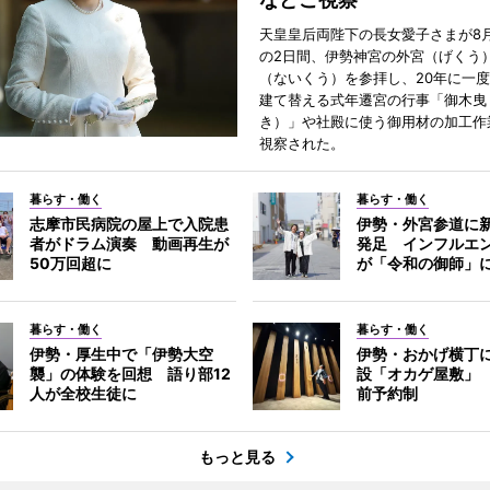
天皇皇后両陛下の長女愛子さまが8月
の2日間、伊勢神宮の外宮（げくう
（ないくう）を参拝し、20年に一
建て替える式年遷宮の行事「御木曳
き）」や社殿に使う御用材の加工作
視察された。
暮らす・働く
暮らす・働く
志摩市民病院の屋上で入院患
伊勢・外宮参道に新
者がドラム演奏 動画再生が
発足 インフルエ
50万回超に
が「令和の御師」
暮らす・働く
暮らす・働く
伊勢・厚生中で「伊勢大空
伊勢・おかげ横丁
襲」の体験を回想 語り部12
設「オカゲ屋敷」
人が全校生徒に
前予約制
もっと見る