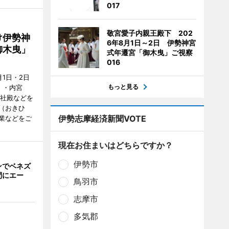
017
敬宮愛子内親王殿下 202
け伊勢神
6年8月1日～2日 伊勢神宮
御木曳」
式年遷宮「御木曳」ご視察
016
1日・2日
もっと見る
）・内宮
度社殿などを
（おきひ
伊勢志摩経済新聞VOTE
業などをご
現在お住まいはどちらですか？
伊勢市
ンでベネズ
間にエー
鳥羽市
志摩市
多気郡