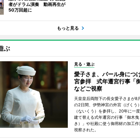
者がドラム演奏 動画再生が
50万回超に
もっと見る
遊ぶ
見る・遊ぶ
愛子さま、パール身につ
宮参拝 式年遷宮行事「
などご視察
天皇皇后両陛下の長女愛子さまが8月
の2日間、伊勢神宮の外宮（げくう
（ないくう）を参拝し、20年に一
建て替える式年遷宮の行事「御木曳
き）」や社殿に使う御用材の加工作
視察された。