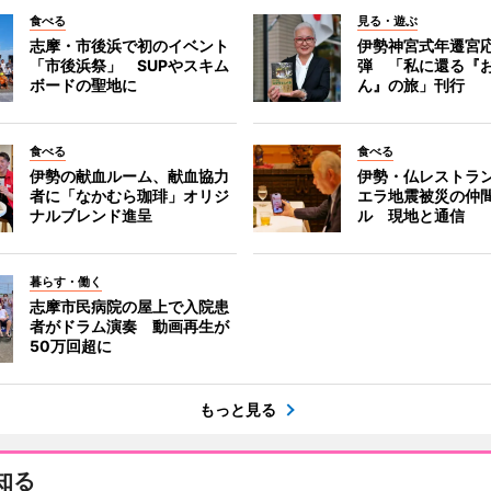
食べる
見る・遊ぶ
志摩・市後浜で初のイベント
伊勢神宮式年遷宮
「市後浜祭」 SUPやスキム
弾 「私に還る『
ボードの聖地に
ん』の旅」刊行
食べる
食べる
伊勢の献血ルーム、献血協力
伊勢・仏レストラ
者に「なかむら珈琲」オリジ
エラ地震被災の仲
ナルブレンド進呈
ル 現地と通信
暮らす・働く
志摩市民病院の屋上で入院患
者がドラム演奏 動画再生が
50万回超に
もっと見る
知る