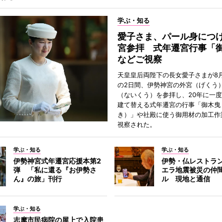
学ぶ・知る
愛子さま、パール身につ
宮参拝 式年遷宮行事「
などご視察
天皇皇后両陛下の長女愛子さまが8月
の2日間、伊勢神宮の外宮（げくう
（ないくう）を参拝し、20年に一
建て替える式年遷宮の行事「御木曳
き）」や社殿に使う御用材の加工作
視察された。
学ぶ・知る
学ぶ・知る
伊勢神宮式年遷宮応援本第2
伊勢・仏レストラ
弾 「私に還る『お伊勢さ
エラ地震被災の仲
ん』の旅」刊行
ル 現地と通信
学ぶ・知る
志摩市民病院の屋上で入院患