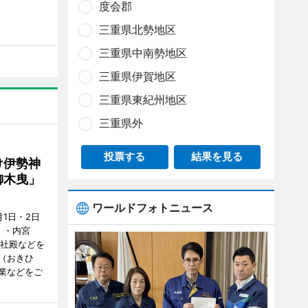
度会郡
三重県北勢地区
三重県中南勢地区
三重県伊賀地区
三重県東紀州地区
三重県外
投票する
結果を見る
け伊勢神
御木曳」
ワールドフォトニュース
1日・2日
）・内宮
度社殿などを
（おきひ
業などをご