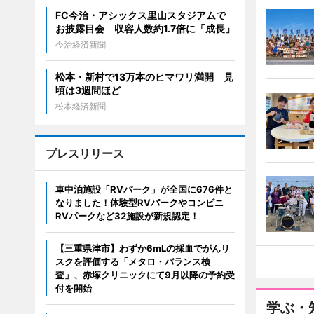
FC今治・アシックス里山スタジアムで
お披露目会 収容人数約1.7倍に「成長」
今治経済新聞
松本・新村で13万本のヒマワリ満開 見
頃は3週間ほど
松本経済新聞
プレスリリース
車中泊施設「RVパーク」が全国に676件と
なりました！体験型RVパークやコンビニ
RVパークなど32施設が新規認定！
【三重県津市】わずか6mLの採血でがんリ
スクを評価する「メタロ・バランス検
査」、赤塚クリニックにて9月以降の予約受
付を開始
学ぶ・