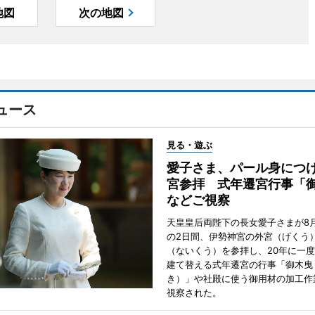
地図
次の地図
ュース
見る・遊ぶ
愛子さま、パール身につ
宮参拝 式年遷宮行事「
などご視察
天皇皇后両陛下の長女愛子さまが8月
の2日間、伊勢神宮の外宮（げくう
（ないくう）を参拝し、20年に一
建て替える式年遷宮の行事「御木曳
き）」や社殿に使う御用材の加工作
視察された。