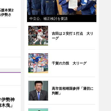
応援本第2
お伊勢さ
中立公、補正検討を要請
吉田は２安打１打点 大リ
ーグ
千賀の力投 大リーグ
高市首相靖国参拝「適切に
判断」
け伊勢神
御木曳」