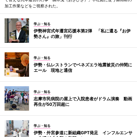
加工作業などをご視察された。
学ぶ・知る
伊勢神宮式年遷宮応援本第2弾 「私に還る『お伊
勢さん』の旅」刊行
学ぶ・知る
伊勢・仏レストランでベネズエラ地震被災の仲間に
エール 現地と通信
学ぶ・知る
志摩市民病院の屋上で入院患者がドラム演奏 動画
再生が50万回超に
学ぶ・知る
伊勢・外宮参道に新組織GPT発足 インフルエンサ