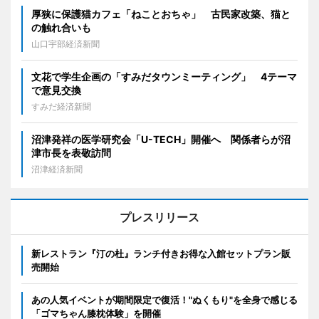
厚狭に保護猫カフェ「ねことおちゃ」 古民家改築、猫と
の触れ合いも
山口宇部経済新聞
文花で学生企画の「すみだタウンミーティング」 4テーマ
で意見交換
すみだ経済新聞
沼津発祥の医学研究会「U-TECH」開催へ 関係者らが沼
津市長を表敬訪問
沼津経済新聞
プレスリリース
新レストラン『汀の杜』ランチ付きお得な入館セットプラン販
売開始
あの人気イベントが期間限定で復活！"ぬくもり"を全身で感じる
「ゴマちゃん膝枕体験」を開催