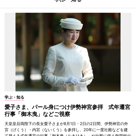
学ぶ・知る
愛子さま、パール身につけ伊勢神宮参拝 式年遷宮
行事「御木曳」などご視察
天皇皇后両陛下の長女愛子さまが8月1日・2日の2日間、伊勢神宮の外
宮（げくう）・内宮（ないくう）を参拝し、20年に一度社殿などを建
て替える式年遷宮の行事「御木曳（おきひき）」や社殿に使う御用材の