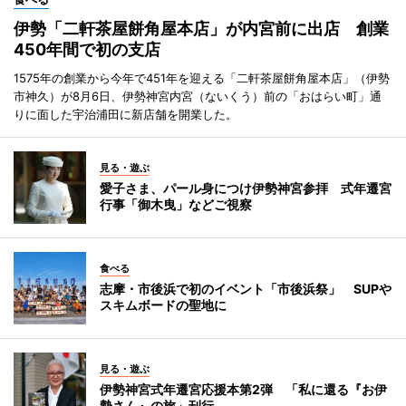
伊勢「二軒茶屋餅角屋本店」が内宮前に出店 創業
450年間で初の支店
1575年の創業から今年で451年を迎える「二軒茶屋餅角屋本店」（伊勢
市神久）が8月6日、伊勢神宮内宮（ないくう）前の「おはらい町」通
りに面した宇治浦田に新店舗を開業した。
見る・遊ぶ
愛子さま、パール身につけ伊勢神宮参拝 式年遷宮
行事「御木曳」などご視察
食べる
志摩・市後浜で初のイベント「市後浜祭」 SUPや
スキムボードの聖地に
見る・遊ぶ
伊勢神宮式年遷宮応援本第2弾 「私に還る『お伊
勢さん』の旅」刊行