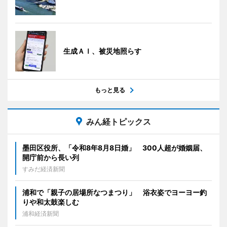
生成ＡＩ、被災地照らす
もっと見る
みん経トピックス
墨田区役所、「令和8年8月8日婚」 300人超が婚姻届、
開庁前から長い列
すみだ経済新聞
浦和で「親子の居場所なつまつり」 浴衣姿でヨーヨー釣
りや和太鼓楽しむ
浦和経済新聞