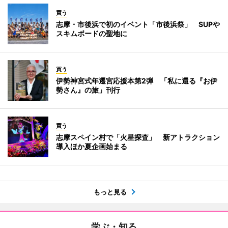
買う
志摩・市後浜で初のイベント「市後浜祭」 SUPや
スキムボードの聖地に
買う
伊勢神宮式年遷宮応援本第2弾 「私に還る『お伊
勢さん』の旅」刊行
買う
志摩スペイン村で「火星探査」 新アトラクション
導入ほか夏企画始まる
もっと見る
学ぶ・知る