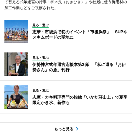
て替える式年遷宮の行事「御木曳（おきひき）」や社殿に使う御用材の
加工作業などをご視察された。
見る・遊ぶ
志摩・市後浜で初のイベント「市後浜祭」 SUPや
スキムボードの聖地に
見る・遊ぶ
伊勢神宮式年遷宮応援本第2弾 「私に還る『お伊
勢さん』の旅」刊行
見る・遊ぶ
志摩・カキ料理専門の旅館「いかだ荘山上」で夏季
限定かき氷、新作も
もっと見る