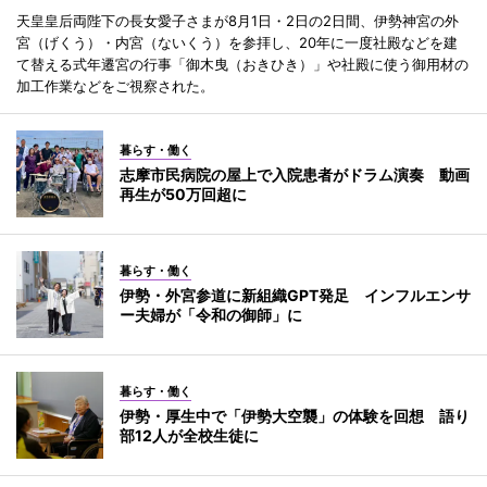
天皇皇后両陛下の長女愛子さまが8月1日・2日の2日間、伊勢神宮の外
宮（げくう）・内宮（ないくう）を参拝し、20年に一度社殿などを建
て替える式年遷宮の行事「御木曳（おきひき）」や社殿に使う御用材の
加工作業などをご視察された。
暮らす・働く
志摩市民病院の屋上で入院患者がドラム演奏 動画
再生が50万回超に
暮らす・働く
伊勢・外宮参道に新組織GPT発足 インフルエンサ
ー夫婦が「令和の御師」に
暮らす・働く
伊勢・厚生中で「伊勢大空襲」の体験を回想 語り
部12人が全校生徒に