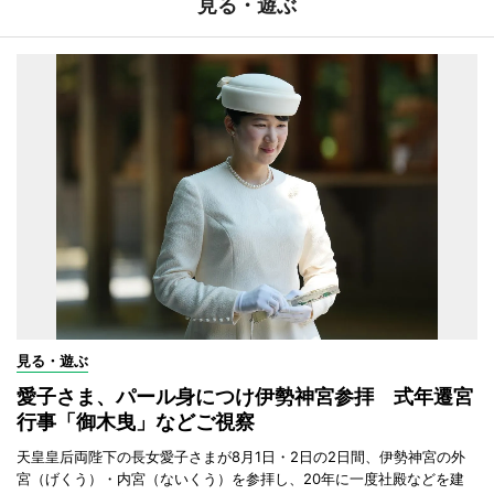
見る・遊ぶ
見る・遊ぶ
愛子さま、パール身につけ伊勢神宮参拝 式年遷宮
行事「御木曳」などご視察
天皇皇后両陛下の長女愛子さまが8月1日・2日の2日間、伊勢神宮の外
宮（げくう）・内宮（ないくう）を参拝し、20年に一度社殿などを建