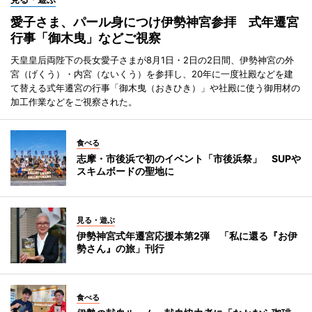
愛子さま、パール身につけ伊勢神宮参拝 式年遷宮
行事「御木曳」などご視察
天皇皇后両陛下の長女愛子さまが8月1日・2日の2日間、伊勢神宮の外
宮（げくう）・内宮（ないくう）を参拝し、20年に一度社殿などを建
て替える式年遷宮の行事「御木曳（おきひき）」や社殿に使う御用材の
加工作業などをご視察された。
食べる
志摩・市後浜で初のイベント「市後浜祭」 SUPや
スキムボードの聖地に
見る・遊ぶ
伊勢神宮式年遷宮応援本第2弾 「私に還る『お伊
勢さん』の旅」刊行
食べる