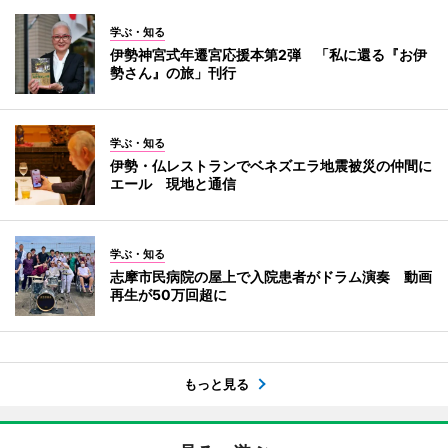
学ぶ・知る
伊勢神宮式年遷宮応援本第2弾 「私に還る『お伊
勢さん』の旅」刊行
学ぶ・知る
伊勢・仏レストランでベネズエラ地震被災の仲間に
エール 現地と通信
学ぶ・知る
志摩市民病院の屋上で入院患者がドラム演奏 動画
再生が50万回超に
もっと見る