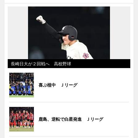
長崎日大が２回戦へ 高校野球
喜ぶ植中 Ｊリーグ
鹿島、逆転で白星発進 Ｊリーグ