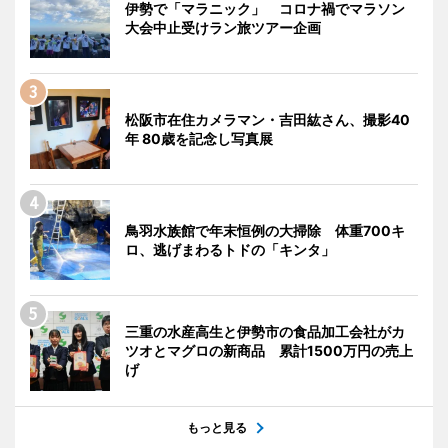
伊勢で「マラニック」 コロナ禍でマラソン
大会中止受けラン旅ツアー企画
松阪市在住カメラマン・吉田紘さん、撮影40
年 80歳を記念し写真展
鳥羽水族館で年末恒例の大掃除 体重700キ
ロ、逃げまわるトドの「キンタ」
三重の水産高生と伊勢市の食品加工会社がカ
ツオとマグロの新商品 累計1500万円の売上
げ
もっと見る