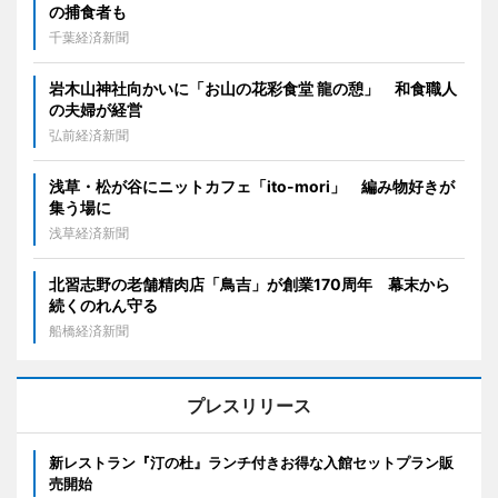
の捕食者も
千葉経済新聞
岩木山神社向かいに「お山の花彩食堂 龍の憩」 和食職人
の夫婦が経営
弘前経済新聞
浅草・松が谷にニットカフェ「ito-mori」 編み物好きが
集う場に
浅草経済新聞
北習志野の老舗精肉店「鳥吉」が創業170周年 幕末から
続くのれん守る
船橋経済新聞
プレスリリース
新レストラン『汀の杜』ランチ付きお得な入館セットプラン販
売開始