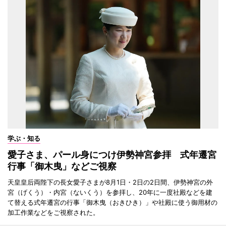
学ぶ・知る
愛子さま、パール身につけ伊勢神宮参拝 式年遷宮
行事「御木曳」などご視察
天皇皇后両陛下の長女愛子さまが8月1日・2日の2日間、伊勢神宮の外
宮（げくう）・内宮（ないくう）を参拝し、20年に一度社殿などを建
て替える式年遷宮の行事「御木曳（おきひき）」や社殿に使う御用材の
加工作業などをご視察された。