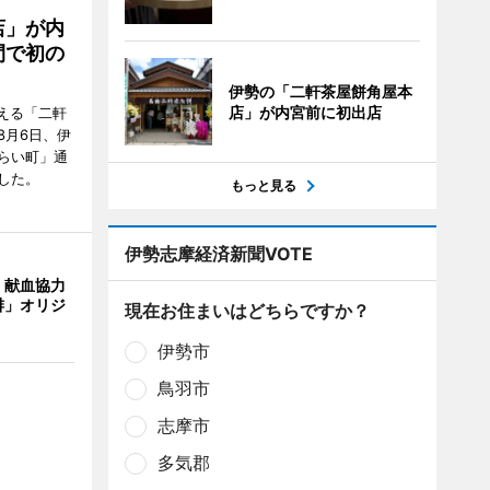
店」が内
間で初の
伊勢の「二軒茶屋餅角屋本
店」が内宮前に初出店
迎える「二軒
8月6日、伊
らい町」通
した。
もっと見る
伊勢志摩経済新聞VOTE
、献血協力
琲」オリジ
現在お住まいはどちらですか？
伊勢市
鳥羽市
志摩市
多気郡