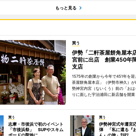
もっと見る
買う
伊勢「二軒茶屋餅角屋本
宮前に出店 創業450年
支店
1575年の創業から今年で451年を
茶屋餅角屋本店」（伊勢市神久）が
勢神宮内宮（ないくう）前の「おは
りに面した宇治浦田に新店舗を開業
買う
買う
志摩・市後浜で初のイベント
伊勢神宮式年遷宮
「市後浜祭」 SUPやスキム
弾 「私に還る『
ボードの聖地に
ん』の旅」刊行