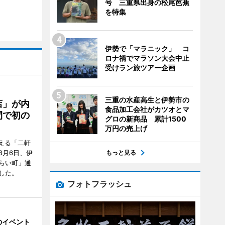
号 三重県出身の松尾芭蕉
を特集
伊勢で「マラニック」 コ
ロナ禍でマラソン大会中止
受けラン旅ツアー企画
三重の水産高生と伊勢市の
店」が内
食品加工会社がカツオとマ
間で初の
グロの新商品 累計1500
万円の売上げ
迎える「二軒
もっと見る
8月6日、伊
らい町」通
した。
フォトフラッシュ
のイベント