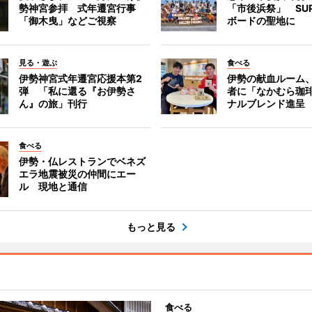
勢神宮参拝 式年遷宮行事
「市後浜祭」 SU
「御木曳」などご視察
ボードの聖地に
見る・遊ぶ
食べる
伊勢神宮式年遷宮応援本第2
伊勢の献血ルーム
弾 「私に還る『お伊勢さ
者に「なかむら珈
ん』の旅」刊行
ナルブレンド進呈
食べる
伊勢・仏レストランでベネズ
エラ地震被災の仲間にエー
ル 現地と通信
もっと見る
食べる