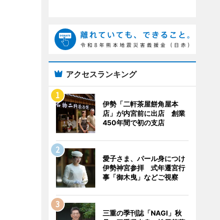
アクセスランキング
伊勢「二軒茶屋餅角屋本
店」が内宮前に出店 創業
450年間で初の支店
愛子さま、パール身につけ
伊勢神宮参拝 式年遷宮行
事「御木曳」などご視察
三重の季刊誌「NAGI」秋