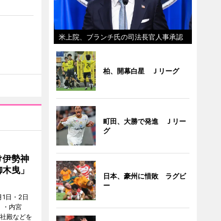
米上院、ブランチ氏の司法長官人事承認
柏、開幕白星 Ｊリーグ
町田、大勝で発進 Ｊリー
グ
け伊勢神
御木曳」
日本、豪州に惜敗 ラグビ
ー
1日・2日
）・内宮
度社殿などを