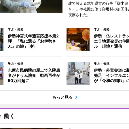
建て替える式年遷宮の行事「御木曳
き）」や社殿に使う御用材の加工作
視察された。
学ぶ・知る
学ぶ・知る
伊勢神宮式年遷宮応援本第2
伊勢・仏レストラ
弾 「私に還る『お伊勢さ
エラ地震被災の仲
ん』の旅」刊行
ル 現地と通信
学ぶ・知る
学ぶ・知る
志摩市民病院の屋上で入院患
伊勢・外宮参道に新
者がドラム演奏 動画再生が
発足 インフルエ
50万回超に
が「令和の御師」
もっと見る
・働く