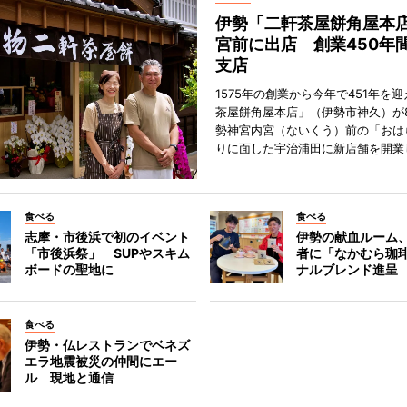
伊勢「二軒茶屋餅角屋本
宮前に出店 創業450年
支店
1575年の創業から今年で451年を
茶屋餅角屋本店」（伊勢市神久）が
勢神宮内宮（ないくう）前の「おは
りに面した宇治浦田に新店舗を開業
食べる
食べる
志摩・市後浜で初のイベント
伊勢の献血ルーム
「市後浜祭」 SUPやスキム
者に「なかむら珈
ボードの聖地に
ナルブレンド進呈
食べる
伊勢・仏レストランでベネズ
エラ地震被災の仲間にエー
ル 現地と通信