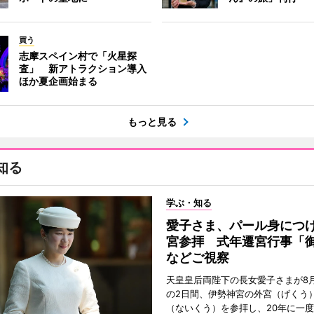
買う
志摩スペイン村で「火星探
査」 新アトラクション導入
ほか夏企画始まる
もっと見る
知る
学ぶ・知る
愛子さま、パール身につ
宮参拝 式年遷宮行事「
などご視察
天皇皇后両陛下の長女愛子さまが8月
の2日間、伊勢神宮の外宮（げくう
（ないくう）を参拝し、20年に一