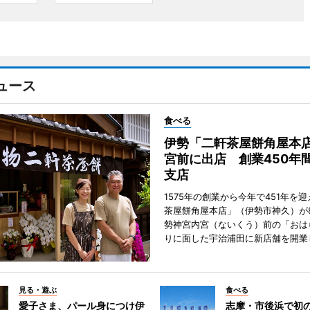
ュース
食べる
伊勢「二軒茶屋餅角屋本
宮前に出店 創業450年
支店
1575年の創業から今年で451年を
茶屋餅角屋本店」（伊勢市神久）が
勢神宮内宮（ないくう）前の「おは
りに面した宇治浦田に新店舗を開業
見る・遊ぶ
食べる
愛子さま、パール身につけ伊
志摩・市後浜で初