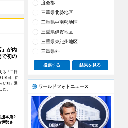
度会郡
三重県北勢地区
三重県中南勢地区
三重県伊賀地区
三重県東紀州地区
店」が内
三重県外
間で初の
投票する
結果を見る
迎える「二軒
8月6日、伊
らい町」通
ワールドフォトニュース
した。
応援本第2
お伊勢さ