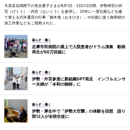
天皇皇后両陛下の長女愛子さまが8月1日・2日の2日間、伊勢神宮の外
宮（げくう）・内宮（ないくう）を参拝し、20年に一度社殿などを建
て替える式年遷宮の行事「御木曳（おきひき）」や社殿に使う御用材の
加工作業などをご視察された。
暮らす・働く
志摩市民病院の屋上で入院患者がドラム演奏 動画
再生が50万回超に
暮らす・働く
伊勢・外宮参道に新組織GPT発足 インフルエンサ
ー夫婦が「令和の御師」に
暮らす・働く
伊勢・厚生中で「伊勢大空襲」の体験を回想 語り
部12人が全校生徒に