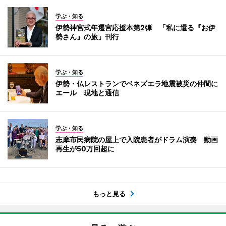
学ぶ・知る
伊勢神宮式年遷宮応援本第2弾 「私に還る『お伊
勢さん』の旅」刊行
学ぶ・知る
伊勢・仏レストランでベネズエラ地震被災の仲間に
エール 現地と通信
学ぶ・知る
志摩市民病院の屋上で入院患者がドラム演奏 動画
再生が50万回超に
もっと見る