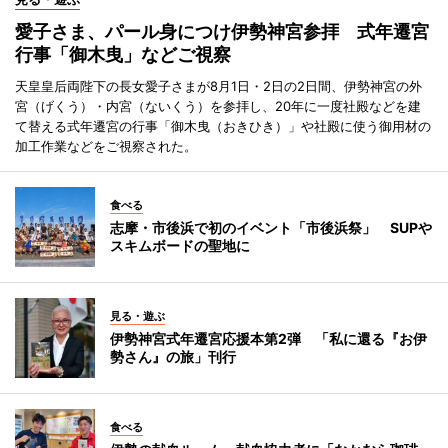
愛子さま、パール身につけ伊勢神宮参拝 式年遷宮
行事「御木曳」などご視察
天皇皇后両陛下の長女愛子さまが8月1日・2日の2日間、伊勢神宮の外
宮（げくう）・内宮（ないくう）を参拝し、20年に一度社殿などを建
て替える式年遷宮の行事「御木曳（おきひき）」や社殿に使う御用材の
加工作業などをご視察された。
食べる
志摩・市後浜で初のイベント「市後浜祭」 SUPや
スキムボードの聖地に
見る・遊ぶ
伊勢神宮式年遷宮応援本第2弾 「私に還る『お伊
勢さん』の旅」刊行
食べる