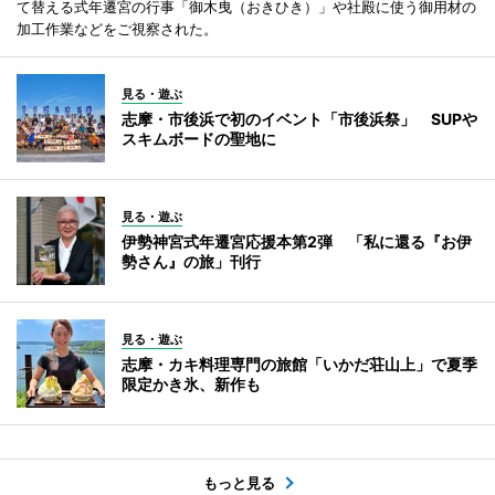
て替える式年遷宮の行事「御木曳（おきひき）」や社殿に使う御用材の
加工作業などをご視察された。
見る・遊ぶ
志摩・市後浜で初のイベント「市後浜祭」 SUPや
スキムボードの聖地に
見る・遊ぶ
伊勢神宮式年遷宮応援本第2弾 「私に還る『お伊
勢さん』の旅」刊行
見る・遊ぶ
志摩・カキ料理専門の旅館「いかだ荘山上」で夏季
限定かき氷、新作も
もっと見る