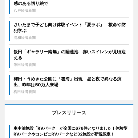
感のある切り絵で
八戸経済新聞
さいたまで子ども向け体験イベント「夏ラボ」 救命や防
犯学ぶ
浦和経済新聞
飯田「ギャラリー南無」の睡蓮池 赤いスイレンが見頃迎
える
飯田経済新聞
梅田・うめきた公園に「雲海」出現 昼と夜で異なる演
出、昨年は50万人来場
梅田経済新聞
プレスリリース
車中泊施設「RVパーク」が全国に676件となりました！体験型
RVパークやコンビニRVパークなど32施設が新規認定！