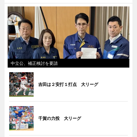
中立公、補正検討を要請
吉田は２安打１打点 大リーグ
千賀の力投 大リーグ