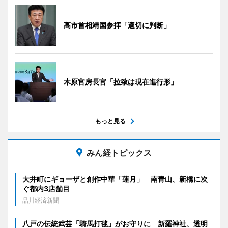
高市首相靖国参拝「適切に判断」
木原官房長官「拉致は現在進行形」
もっと見る
みん経トピックス
大井町にギョーザと創作中華「蓮月」 南青山、新橋に次
ぐ都内3店舗目
品川経済新聞
八戸の伝統武芸「騎馬打毬」がお守りに 新羅神社、透明