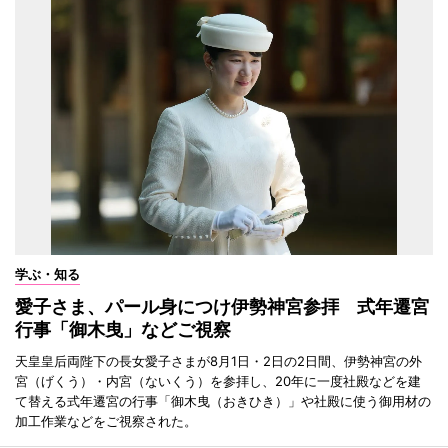
学ぶ・知る
愛子さま、パール身につけ伊勢神宮参拝 式年遷宮
行事「御木曳」などご視察
天皇皇后両陛下の長女愛子さまが8月1日・2日の2日間、伊勢神宮の外
宮（げくう）・内宮（ないくう）を参拝し、20年に一度社殿などを建
て替える式年遷宮の行事「御木曳（おきひき）」や社殿に使う御用材の
加工作業などをご視察された。