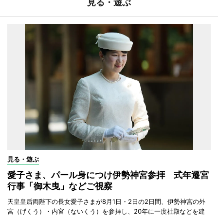
見る・遊ぶ
見る・遊ぶ
愛子さま、パール身につけ伊勢神宮参拝 式年遷宮
行事「御木曳」などご視察
天皇皇后両陛下の長女愛子さまが8月1日・2日の2日間、伊勢神宮の外
宮（げくう）・内宮（ないくう）を参拝し、20年に一度社殿などを建