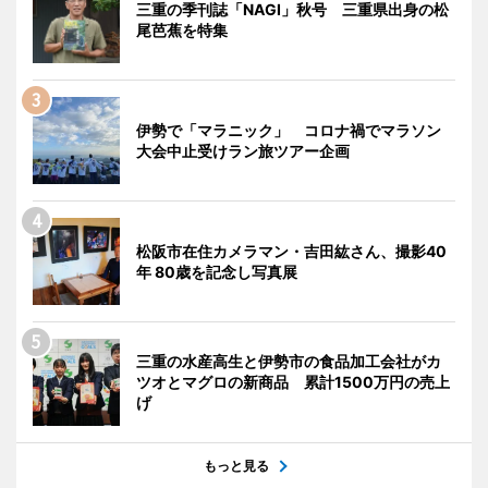
三重の季刊誌「NAGI」秋号 三重県出身の松
尾芭蕉を特集
伊勢で「マラニック」 コロナ禍でマラソン
大会中止受けラン旅ツアー企画
松阪市在住カメラマン・吉田紘さん、撮影40
年 80歳を記念し写真展
三重の水産高生と伊勢市の食品加工会社がカ
ツオとマグロの新商品 累計1500万円の売上
げ
もっと見る