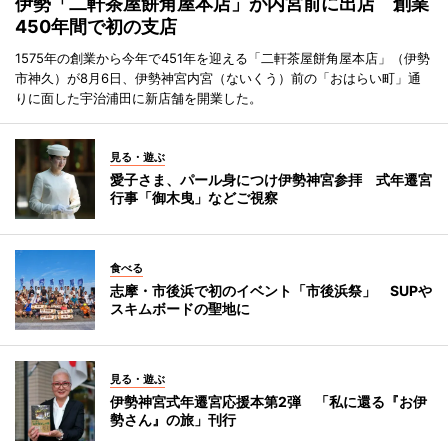
伊勢「二軒茶屋餅角屋本店」が内宮前に出店 創業
450年間で初の支店
1575年の創業から今年で451年を迎える「二軒茶屋餅角屋本店」（伊勢
市神久）が8月6日、伊勢神宮内宮（ないくう）前の「おはらい町」通
りに面した宇治浦田に新店舗を開業した。
見る・遊ぶ
愛子さま、パール身につけ伊勢神宮参拝 式年遷宮
行事「御木曳」などご視察
食べる
志摩・市後浜で初のイベント「市後浜祭」 SUPや
スキムボードの聖地に
見る・遊ぶ
伊勢神宮式年遷宮応援本第2弾 「私に還る『お伊
勢さん』の旅」刊行