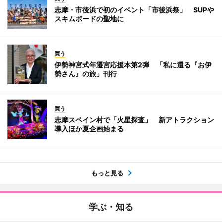
志摩・市後浜で初のイベント「市後浜祭」 SUPや
スキムボードの聖地に
買う
伊勢神宮式年遷宮応援本第2弾 「私に還る『お伊
勢さん』の旅」刊行
買う
志摩スペイン村で「火星探査」 新アトラクション
導入ほか夏企画始まる
もっと見る
学ぶ・知る