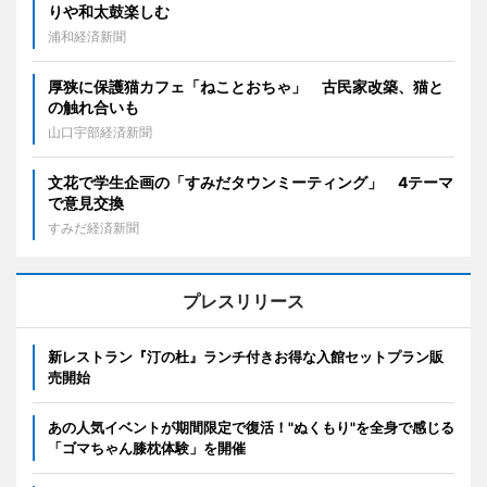
りや和太鼓楽しむ
浦和経済新聞
厚狭に保護猫カフェ「ねことおちゃ」 古民家改築、猫と
の触れ合いも
山口宇部経済新聞
文花で学生企画の「すみだタウンミーティング」 4テーマ
で意見交換
すみだ経済新聞
プレスリリース
新レストラン『汀の杜』ランチ付きお得な入館セットプラン販
売開始
あの人気イベントが期間限定で復活！"ぬくもり"を全身で感じる
「ゴマちゃん膝枕体験」を開催