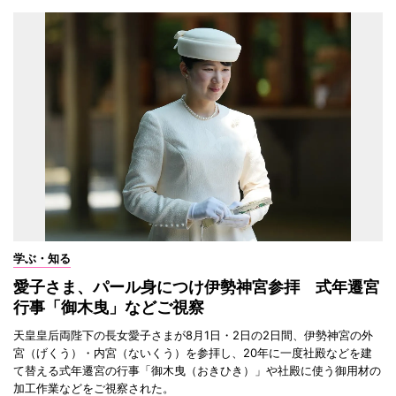
学ぶ・知る
愛子さま、パール身につけ伊勢神宮参拝 式年遷宮
行事「御木曳」などご視察
天皇皇后両陛下の長女愛子さまが8月1日・2日の2日間、伊勢神宮の外
宮（げくう）・内宮（ないくう）を参拝し、20年に一度社殿などを建
て替える式年遷宮の行事「御木曳（おきひき）」や社殿に使う御用材の
加工作業などをご視察された。