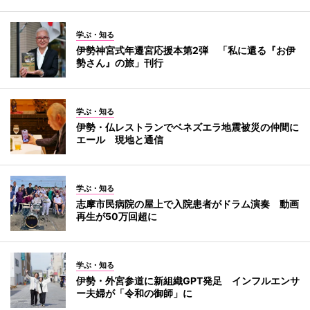
学ぶ・知る
伊勢神宮式年遷宮応援本第2弾 「私に還る『お伊
勢さん』の旅」刊行
学ぶ・知る
伊勢・仏レストランでベネズエラ地震被災の仲間に
エール 現地と通信
学ぶ・知る
志摩市民病院の屋上で入院患者がドラム演奏 動画
再生が50万回超に
学ぶ・知る
伊勢・外宮参道に新組織GPT発足 インフルエンサ
ー夫婦が「令和の御師」に