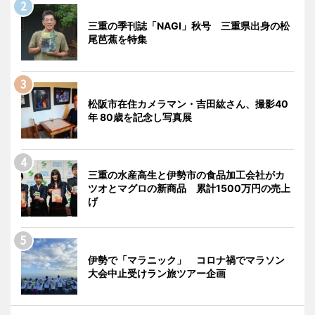
三重の季刊誌「NAGI」秋号 三重県出身の松
尾芭蕉を特集
松阪市在住カメラマン・吉田紘さん、撮影40
年 80歳を記念し写真展
三重の水産高生と伊勢市の食品加工会社がカ
ツオとマグロの新商品 累計1500万円の売上
げ
伊勢で「マラニック」 コロナ禍でマラソン
大会中止受けラン旅ツアー企画