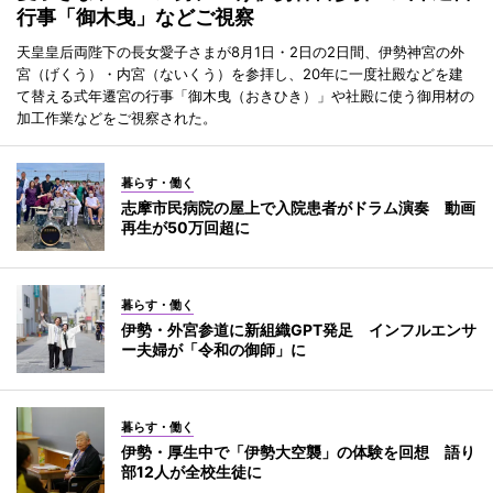
行事「御木曳」などご視察
天皇皇后両陛下の長女愛子さまが8月1日・2日の2日間、伊勢神宮の外
宮（げくう）・内宮（ないくう）を参拝し、20年に一度社殿などを建
て替える式年遷宮の行事「御木曳（おきひき）」や社殿に使う御用材の
加工作業などをご視察された。
暮らす・働く
志摩市民病院の屋上で入院患者がドラム演奏 動画
再生が50万回超に
暮らす・働く
伊勢・外宮参道に新組織GPT発足 インフルエンサ
ー夫婦が「令和の御師」に
暮らす・働く
伊勢・厚生中で「伊勢大空襲」の体験を回想 語り
部12人が全校生徒に