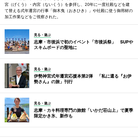
宮（げくう）・内宮（ないくう）を参拝し、20年に一度社殿などを建
て替える式年遷宮の行事「御木曳（おきひき）」や社殿に使う御用材の
加工作業などをご視察された。
見る・遊ぶ
志摩・市後浜で初のイベント「市後浜祭」 SUPや
スキムボードの聖地に
見る・遊ぶ
伊勢神宮式年遷宮応援本第2弾 「私に還る『お伊
勢さん』の旅」刊行
見る・遊ぶ
志摩・カキ料理専門の旅館「いかだ荘山上」で夏季
限定かき氷、新作も