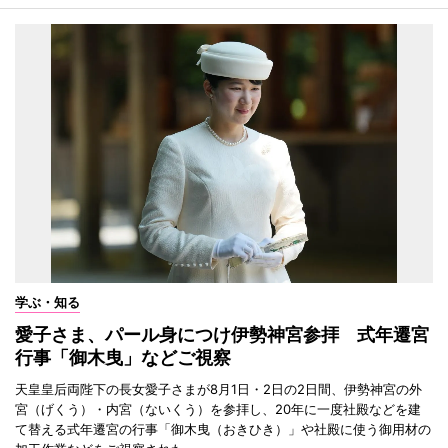
学ぶ・知る
愛子さま、パール身につけ伊勢神宮参拝 式年遷宮
行事「御木曳」などご視察
天皇皇后両陛下の長女愛子さまが8月1日・2日の2日間、伊勢神宮の外
宮（げくう）・内宮（ないくう）を参拝し、20年に一度社殿などを建
て替える式年遷宮の行事「御木曳（おきひき）」や社殿に使う御用材の