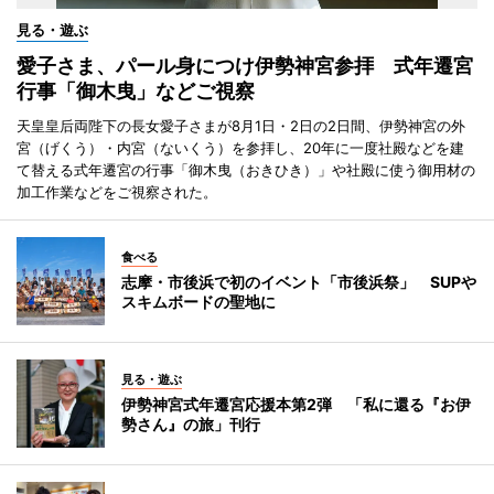
見る・遊ぶ
愛子さま、パール身につけ伊勢神宮参拝 式年遷宮
行事「御木曳」などご視察
天皇皇后両陛下の長女愛子さまが8月1日・2日の2日間、伊勢神宮の外
宮（げくう）・内宮（ないくう）を参拝し、20年に一度社殿などを建
て替える式年遷宮の行事「御木曳（おきひき）」や社殿に使う御用材の
加工作業などをご視察された。
食べる
志摩・市後浜で初のイベント「市後浜祭」 SUPや
スキムボードの聖地に
見る・遊ぶ
伊勢神宮式年遷宮応援本第2弾 「私に還る『お伊
勢さん』の旅」刊行