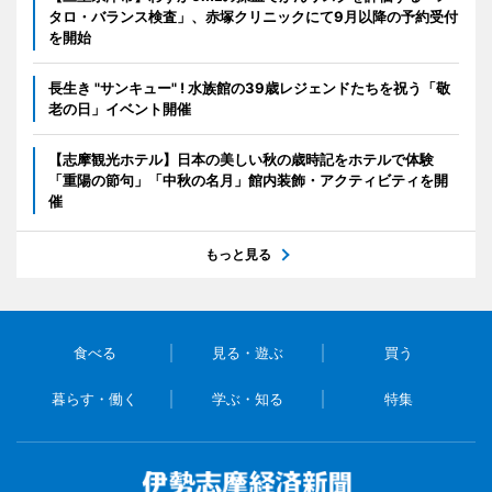
タロ・バランス検査」、赤塚クリニックにて9月以降の予約受付
を開始
長生き "サンキュー" ! 水族館の39歳レジェンドたちを祝う「敬
老の日」イベント開催
【志摩観光ホテル】日本の美しい秋の歳時記をホテルで体験
「重陽の節句」「中秋の名月」館内装飾・アクティビティを開
催
もっと見る
食べる
見る・遊ぶ
買う
暮らす・働く
学ぶ・知る
特集