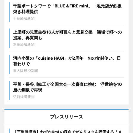
千葉ポートタワーで「BLUE＆FIRE mini」 地元店が鉄板
焼き料理提供
千葉経済新聞
上里町の児童生徒16人が町長らと意見交換 議場で町への
提案、再質問も
本庄経済新聞
河内小阪の「cuisine HAGI」が2周年 旬の食材使い、日
替わりで
東大阪経済新聞
平川・長谷川鉄工が全国大会一次審査に挑む 浮世絵を10
層の鋼板で再現
弘前経済新聞
プレスリリース
【三重県津市】わずか6mLの採血でがんリスクを評価する「メ