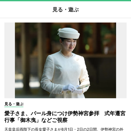
見る・遊ぶ
見る・遊ぶ
愛子さま、パール身につけ伊勢神宮参拝 式年遷宮
行事「御木曳」などご視察
天皇皇后両陛下の長女愛子さまが8月1日・2日の2日間、伊勢神宮の外