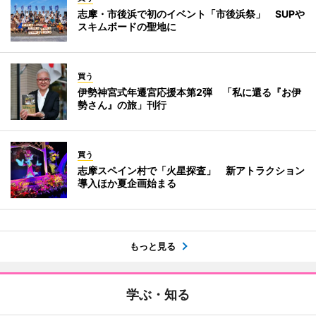
志摩・市後浜で初のイベント「市後浜祭」 SUPや
スキムボードの聖地に
買う
伊勢神宮式年遷宮応援本第2弾 「私に還る『お伊
勢さん』の旅」刊行
買う
志摩スペイン村で「火星探査」 新アトラクション
導入ほか夏企画始まる
もっと見る
学ぶ・知る