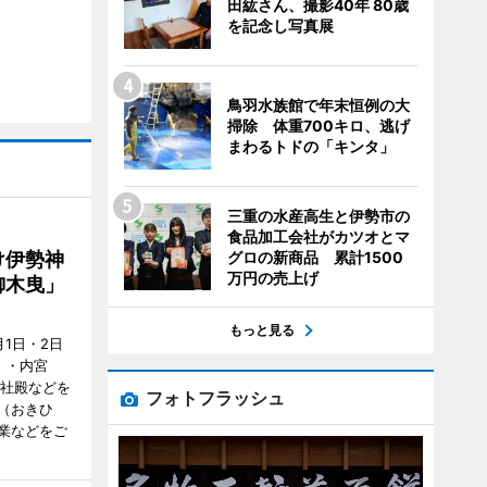
田紘さん、撮影40年 80歳
を記念し写真展
鳥羽水族館で年末恒例の大
掃除 体重700キロ、逃げ
まわるトドの「キンタ」
三重の水産高生と伊勢市の
食品加工会社がカツオとマ
グロの新商品 累計1500
け伊勢神
万円の売上げ
御木曳」
もっと見る
1日・2日
）・内宮
度社殿などを
フォトフラッシュ
（おきひ
業などをご