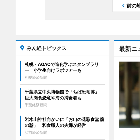
前の
みん経トピックス
最新ニ
札幌・AOAOで進化学ぶスタンプラリ
ー 小学生向けラボツアーも
札幌経済新聞
千葉県立中央博物館で「ちば恐竜博」
巨大肉食恐竜や海の捕食者も
千葉経済新聞
岩木山神社向かいに「お山の花彩食堂 龍
の憩」 和食職人の夫婦が経営
弘前経済新聞