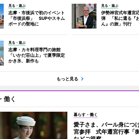
見る・遊ぶ
見る・遊ぶ
志摩・市後浜で初のイベント
伊勢神宮式年遷宮
「市後浜祭」 SUPやスキム
弾 「私に還る『
ボードの聖地に
ん』の旅」刊行
見る・遊ぶ
志摩・カキ料理専門の旅館
「いかだ荘山上」で夏季限定
かき氷、新作も
もっと見る
・働く
暮らす・働く
愛子さま、パール身につ
宮参拝 式年遷宮行事「
などご視察