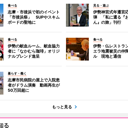
食べる
見る・遊ぶ
志摩・市後浜で初のイベント
伊勢神宮式年遷宮
「市後浜祭」 SUPやスキム
弾 「私に還る『
ボードの聖地に
ん』の旅」刊行
食べる
食べる
伊勢の献血ルーム、献血協力
伊勢・仏レストラ
者に「なかむら珈琲」オリジ
エラ地震被災の仲
ナルブレンド進呈
ル 現地と通信
暮らす・働く
志摩市民病院の屋上で入院患
者がドラム演奏 動画再生が
50万回超に
もっと見る
知る