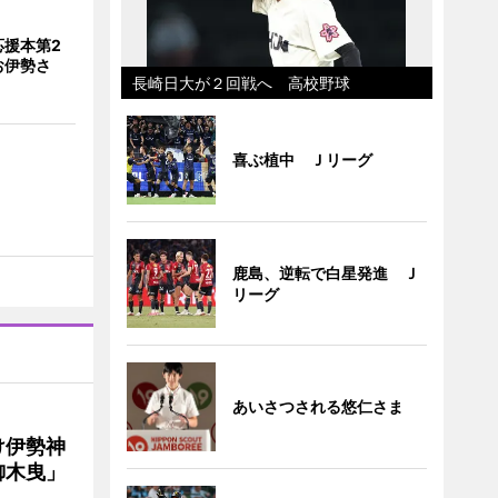
応援本第2
お伊勢さ
長崎日大が２回戦へ 高校野球
喜ぶ植中 Ｊリーグ
鹿島、逆転で白星発進 Ｊ
リーグ
あいさつされる悠仁さま
け伊勢神
御木曳」