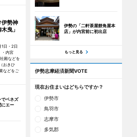
け伊勢神
伊勢の「二軒茶屋餅角屋本
御木曳」
店」が内宮前に初出店
1日・2日
もっと見る
）・内宮
度社殿などを
（おきひ
伊勢志摩経済新聞VOTE
業などをご
現在お住まいはどちらですか？
伊勢市
ンでベネズ
間にエー
鳥羽市
志摩市
多気郡