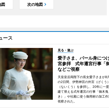
地図
次の地図
ュース
見る・遊ぶ
愛子さま、パール身につ
宮参拝 式年遷宮行事「
などご視察
天皇皇后両陛下の長女愛子さまが8月
の2日間、伊勢神宮の外宮（げくう
（ないくう）を参拝し、20年に一
建て替える式年遷宮の行事「御木曳
き）」や社殿に使う御用材の加工作
視察された。