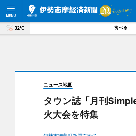
食べる
32°C
ニュース地図
タウン誌「月刊Simp
火大会を特集
伊勢市御薗町新開725-7