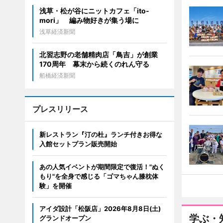
浅草・松が谷にニットカフェ「ito-
mori」 編み物好きが集う場に
浅草経済新聞
北習志野の老舗精肉店「鳥吉」が創業
170周年 幕末から続くのれん守る
船橋経済新聞
プレスリリース
新レストラン『汀の杜』ランチ付きお得な
入館セットプラン販売開始
あの人気イベントが期間限定で復活！"ぬく
もり"を全身で感じる「ゴマちゃん膝枕体
験」を開催
アイダ設計「松阪店」2026年8月8日(土)
学ぶ・
グランドオープン