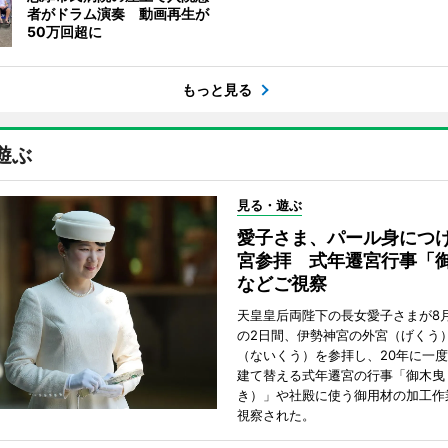
者がドラム演奏 動画再生が
50万回超に
もっと見る
遊ぶ
見る・遊ぶ
愛子さま、パール身につ
宮参拝 式年遷宮行事「
などご視察
天皇皇后両陛下の長女愛子さまが8月
の2日間、伊勢神宮の外宮（げくう
（ないくう）を参拝し、20年に一
建て替える式年遷宮の行事「御木曳
き）」や社殿に使う御用材の加工作
視察された。