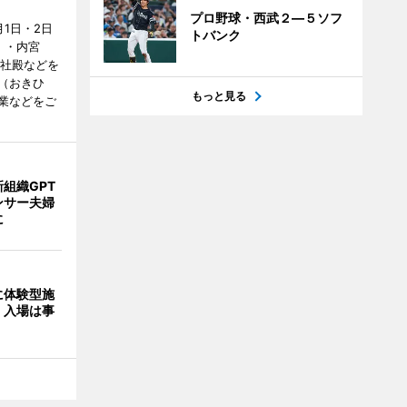
プロ野球・西武２―５ソフ
1日・2日
トバンク
）・内宮
度社殿などを
（おきひ
もっと見る
業などをご
組織GPT
ンサー夫婦
に
に体験型施
 入場は事