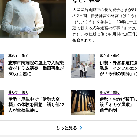
天皇皇后両陛下の長女愛子さまが8月
の2日間、伊勢神宮の外宮（げくう
（ないくう）を参拝し、20年に一
建て替える式年遷宮の行事「御木曳
き）」や社殿に使う御用材の加工作
視察された。
暮らす・働く
暮らす・働く
志摩市民病院の屋上で入院患
伊勢・外宮参道に新
者がドラム演奏 動画再生が
発足 インフルエ
50万回超に
が「令和の御師」
暮らす・働く
暮らす・働く
伊勢・厚生中で「伊勢大空
伊勢・おかげ横丁
襲」の体験を回想 語り部12
設「オカゲ屋敷」
人が全校生徒に
前予約制
もっと見る