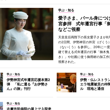
学ぶ・知る
愛子さま、パール身につ
宮参拝 式年遷宮行事「
などご視察
天皇皇后両陛下の長女愛子さまが8月
の2日間、伊勢神宮の外宮（げくう
（ないくう）を参拝し、20年に一
建て替える式年遷宮の行事「御木曳
き）」や社殿に使う御用材の加工作
視察された。
学ぶ・知る
学ぶ・知る
伊勢神宮式年遷宮応援本第2
伊勢・仏レストラ
弾 「私に還る『お伊勢さ
エラ地震被災の仲
ん』の旅」刊行
ル 現地と通信
学ぶ・知る
志摩市民病院の屋上で入院患