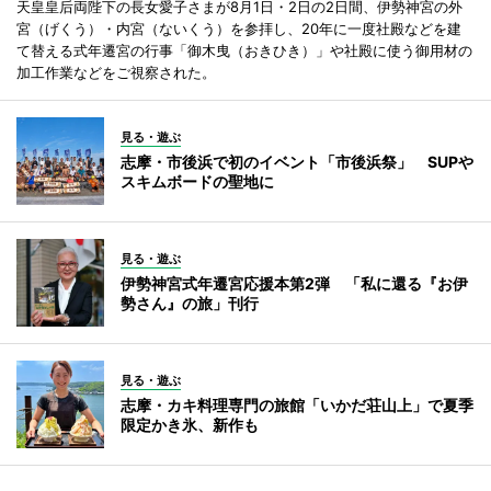
天皇皇后両陛下の長女愛子さまが8月1日・2日の2日間、伊勢神宮の外
宮（げくう）・内宮（ないくう）を参拝し、20年に一度社殿などを建
て替える式年遷宮の行事「御木曳（おきひき）」や社殿に使う御用材の
加工作業などをご視察された。
見る・遊ぶ
志摩・市後浜で初のイベント「市後浜祭」 SUPや
スキムボードの聖地に
見る・遊ぶ
伊勢神宮式年遷宮応援本第2弾 「私に還る『お伊
勢さん』の旅」刊行
見る・遊ぶ
志摩・カキ料理専門の旅館「いかだ荘山上」で夏季
限定かき氷、新作も