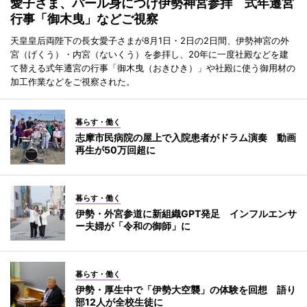
愛子さま、パール身につけ伊勢神宮参拝 式年遷宮
行事「御木曳」などご視察
天皇皇后両陛下の長女愛子さまが8月1日・2日の2日間、伊勢神宮の外
宮（げくう）・内宮（ないくう）を参拝し、20年に一度社殿などを建
て替える式年遷宮の行事「御木曳（おきひき）」や社殿に使う御用材の
加工作業などをご視察された。
暮らす・働く
志摩市民病院の屋上で入院患者がドラム演奏 動画
再生が50万回超に
暮らす・働く
伊勢・外宮参道に新組織GPT発足 インフルエンサ
ー夫婦が「令和の御師」に
暮らす・働く
伊勢・厚生中で「伊勢大空襲」の体験を回想 語り
部12人が全校生徒に