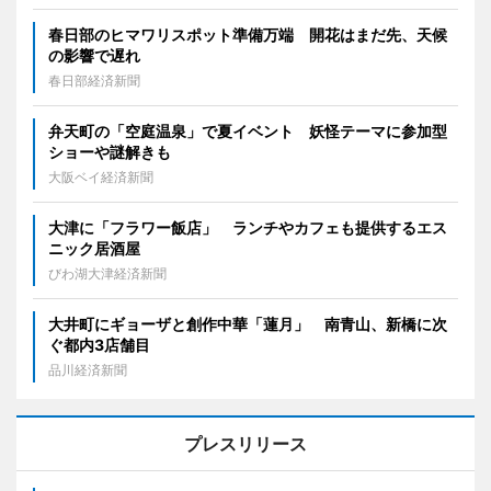
春日部のヒマワリスポット準備万端 開花はまだ先、天候
の影響で遅れ
春日部経済新聞
弁天町の「空庭温泉」で夏イベント 妖怪テーマに参加型
ショーや謎解きも
大阪ベイ経済新聞
大津に「フラワー飯店」 ランチやカフェも提供するエス
ニック居酒屋
びわ湖大津経済新聞
大井町にギョーザと創作中華「蓮月」 南青山、新橋に次
ぐ都内3店舗目
品川経済新聞
プレスリリース