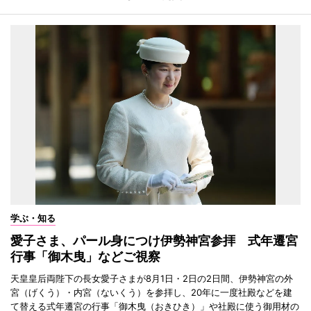
学ぶ・知る
愛子さま、パール身につけ伊勢神宮参拝 式年遷宮
行事「御木曳」などご視察
天皇皇后両陛下の長女愛子さまが8月1日・2日の2日間、伊勢神宮の外
宮（げくう）・内宮（ないくう）を参拝し、20年に一度社殿などを建
て替える式年遷宮の行事「御木曳（おきひき）」や社殿に使う御用材の