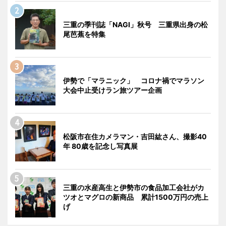
三重の季刊誌「NAGI」秋号 三重県出身の松
尾芭蕉を特集
伊勢で「マラニック」 コロナ禍でマラソン
大会中止受けラン旅ツアー企画
松阪市在住カメラマン・吉田紘さん、撮影40
年 80歳を記念し写真展
三重の水産高生と伊勢市の食品加工会社がカ
ツオとマグロの新商品 累計1500万円の売上
げ