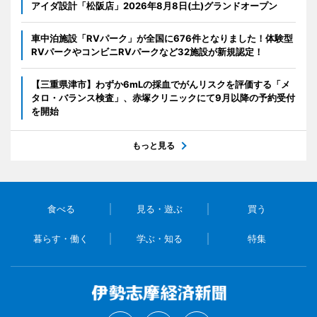
アイダ設計「松阪店」2026年8月8日(土)グランドオープン
車中泊施設「RVパーク」が全国に676件となりました！体験型
RVパークやコンビニRVパークなど32施設が新規認定！
【三重県津市】わずか6mLの採血でがんリスクを評価する「メ
タロ・バランス検査」、赤塚クリニックにて9月以降の予約受付
を開始
もっと見る
食べる
見る・遊ぶ
買う
暮らす・働く
学ぶ・知る
特集