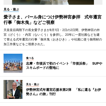
見る・遊ぶ
愛子さま、パール身につけ伊勢神宮参拝 式年遷宮
行事「御木曳」などご視察
天皇皇后両陛下の長女愛子さまが8月1日・2日の2日間、伊勢神宮の外
宮（げくう）・内宮（ないくう）を参拝し、20年に一度社殿などを建
て替える式年遷宮の行事「御木曳（おきひき）」や社殿に使う御用材の
加工作業などをご視察された。
食べる
志摩・市後浜で初のイベント「市後浜祭」 SUPや
スキムボードの聖地に
見る・遊ぶ
伊勢神宮式年遷宮応援本第2弾 「私に還る『お伊
勢さん』の旅」刊行