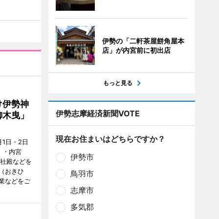
伊勢の「二軒茶屋餅角屋本
店」が内宮前に初出店
もっと見る
け伊勢神
伊勢志摩経済新聞VOTE
御木曳」
現在お住まいはどちらですか？
1日・2日
）・内宮
伊勢市
度社殿などを
（おきひ
鳥羽市
業などをご
志摩市
多気郡