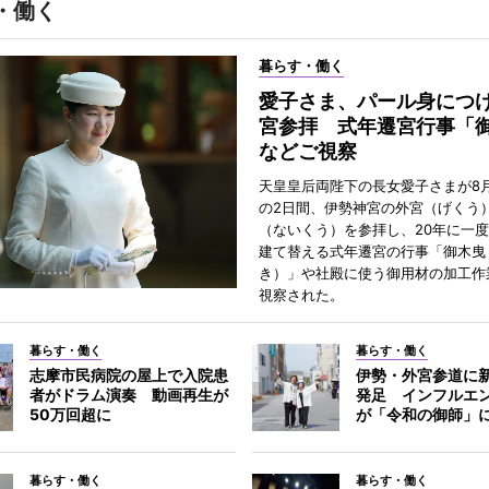
・働く
暮らす・働く
愛子さま、パール身につ
宮参拝 式年遷宮行事「
などご視察
天皇皇后両陛下の長女愛子さまが8月
の2日間、伊勢神宮の外宮（げくう
（ないくう）を参拝し、20年に一
建て替える式年遷宮の行事「御木曳
き）」や社殿に使う御用材の加工作
視察された。
暮らす・働く
暮らす・働く
志摩市民病院の屋上で入院患
伊勢・外宮参道に新
者がドラム演奏 動画再生が
発足 インフルエ
50万回超に
が「令和の御師」
暮らす・働く
暮らす・働く