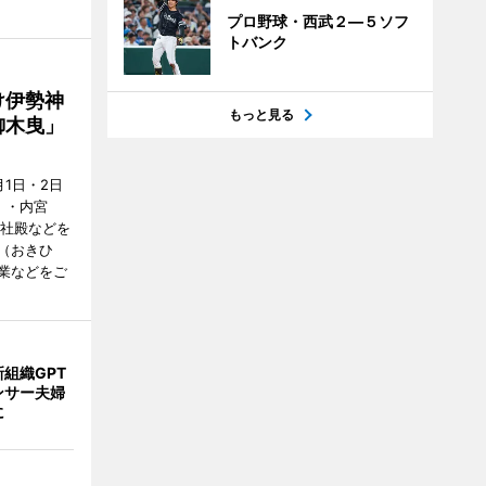
プロ野球・西武２―５ソフ
トバンク
け伊勢神
もっと見る
御木曳」
1日・2日
）・内宮
度社殿などを
（おきひ
業などをご
組織GPT
ンサー夫婦
に