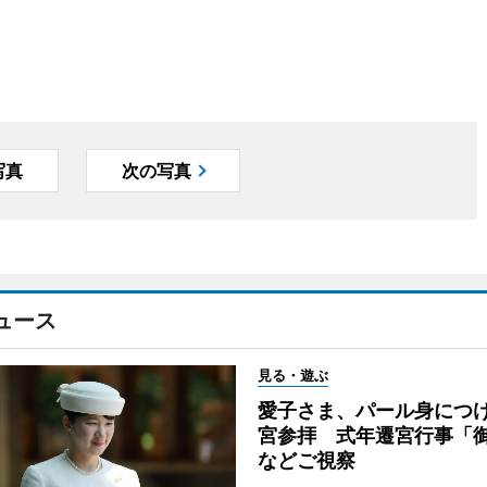
写真
次の写真
ュース
見る・遊ぶ
愛子さま、パール身につ
宮参拝 式年遷宮行事「
などご視察