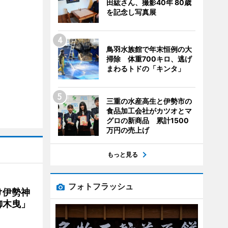
田紘さん、撮影40年 80歳
を記念し写真展
鳥羽水族館で年末恒例の大
掃除 体重700キロ、逃げ
まわるトドの「キンタ」
三重の水産高生と伊勢市の
食品加工会社がカツオとマ
グロの新商品 累計1500
万円の売上げ
もっと見る
フォトフラッシュ
け伊勢神
御木曳」