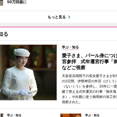
50万回超に
もっと見る
知る
学ぶ・知る
愛子さま、パール身につ
宮参拝 式年遷宮行事「
などご視察
天皇皇后両陛下の長女愛子さまが8月
の2日間、伊勢神宮の外宮（げくう
（ないくう）を参拝し、20年に一
建て替える式年遷宮の行事「御木曳
き）」や社殿に使う御用材の加工作
視察された。
学ぶ・知る
学ぶ・知る