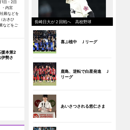
1日・2日
）・内宮
度社殿などを
（おきひ
長崎日大が２回戦へ 高校野球
業などをご
喜ぶ植中 Ｊリーグ
応援本第2
お伊勢さ
鹿島、逆転で白星発進 Ｊ
リーグ
あいさつされる悠仁さま