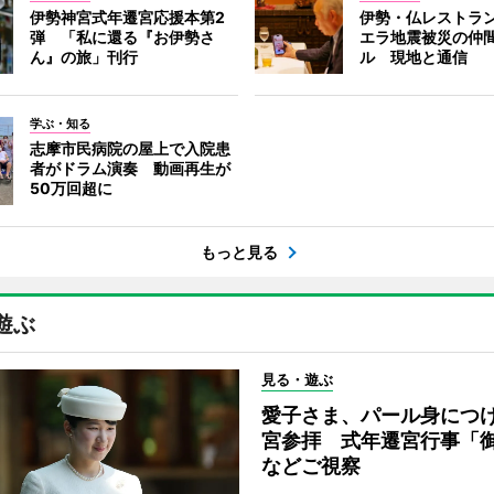
伊勢神宮式年遷宮応援本第2
伊勢・仏レストラ
弾 「私に還る『お伊勢さ
エラ地震被災の仲
ん』の旅」刊行
ル 現地と通信
学ぶ・知る
志摩市民病院の屋上で入院患
者がドラム演奏 動画再生が
50万回超に
もっと見る
遊ぶ
見る・遊ぶ
愛子さま、パール身につ
宮参拝 式年遷宮行事「
などご視察