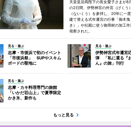
天皇皇后両陛下の長女愛子さまが8月
の2日間、伊勢神宮の外宮（げくう
（ないくう）を参拝し、20年に一
建て替える式年遷宮の行事「御木曳
き）」や社殿に使う御用材の加工作
視察された。
見る・遊ぶ
見る・遊ぶ
志摩・市後浜で初のイベント
伊勢神宮式年遷宮
「市後浜祭」 SUPやスキム
弾 「私に還る『
ボードの聖地に
ん』の旅」刊行
見る・遊ぶ
志摩・カキ料理専門の旅館
「いかだ荘山上」で夏季限定
かき氷、新作も
もっと見る