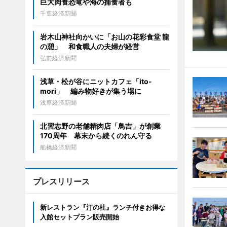
巨大肉食恐竜や海の捕食者も
千葉経済新聞
岩木山神社向かいに「お山の花彩食堂 龍
の憩」 和食職人の夫婦が経営
弘前経済新聞
浅草・松が谷にニットカフェ「ito-
mori」 編み物好きが集う場に
浅草経済新聞
北習志野の老舗精肉店「鳥吉」が創業
170周年 幕末から続くのれん守る
船橋経済新聞
プレスリリース
新レストラン『汀の杜』ランチ付きお得な
入館セットプラン販売開始