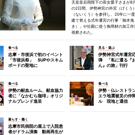
天皇皇后両陛下の長女愛子さまが8月
の2日間、伊勢神宮の外宮（げくう
（ないくう）を参拝し、20年に一
建て替える式年遷宮の行事「御木曳
き）」や社殿に使う御用材の加工作
視察された。
食べる
見る・遊ぶ
志摩・市後浜で初のイベント
伊勢神宮式年遷宮
「市後浜祭」 SUPやスキム
弾 「私に還る『
ボードの聖地に
ん』の旅」刊行
食べる
食べる
伊勢の献血ルーム、献血協力
伊勢・仏レストラ
者に「なかむら珈琲」オリジ
エラ地震被災の仲
ナルブレンド進呈
ル 現地と通信
暮らす・働く
志摩市民病院の屋上で入院患
者がドラム演奏 動画再生が