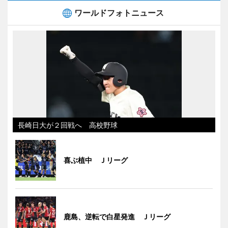
ワールドフォトニュース
長崎日大が２回戦へ 高校野球
喜ぶ植中 Ｊリーグ
鹿島、逆転で白星発進 Ｊリーグ