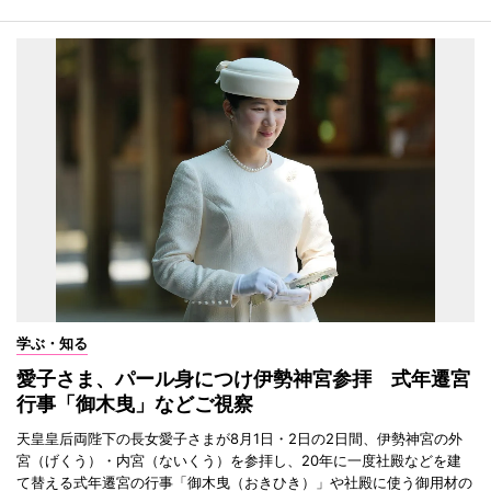
学ぶ・知る
愛子さま、パール身につけ伊勢神宮参拝 式年遷宮
行事「御木曳」などご視察
天皇皇后両陛下の長女愛子さまが8月1日・2日の2日間、伊勢神宮の外
宮（げくう）・内宮（ないくう）を参拝し、20年に一度社殿などを建
て替える式年遷宮の行事「御木曳（おきひき）」や社殿に使う御用材の