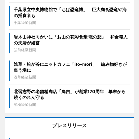
千葉県立中央博物館で「ちば恐竜博」 巨大肉食恐竜や海
の捕食者も
千葉経済新聞
岩木山神社向かいに「お山の花彩食堂 龍の憩」 和食職人
の夫婦が経営
弘前経済新聞
浅草・松が谷にニットカフェ「ito-mori」 編み物好きが
集う場に
浅草経済新聞
北習志野の老舗精肉店「鳥吉」が創業170周年 幕末から
続くのれん守る
船橋経済新聞
プレスリリース