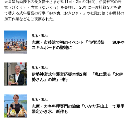
天皇皇后両陛下の長女愛子さまが8月1日・2日の2日間、伊勢神宮の外
宮（げくう）・内宮（ないくう）を参拝し、20年に一度社殿などを建
て替える式年遷宮の行事「御木曳（おきひき）」や社殿に使う御用材の
加工作業などをご視察された。
見る・遊ぶ
志摩・市後浜で初のイベント「市後浜祭」 SUPや
スキムボードの聖地に
見る・遊ぶ
伊勢神宮式年遷宮応援本第2弾 「私に還る『お伊
勢さん』の旅」刊行
見る・遊ぶ
志摩・カキ料理専門の旅館「いかだ荘山上」で夏季
限定かき氷、新作も