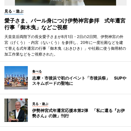
見る・遊ぶ
愛子さま、パール身につけ伊勢神宮参拝 式年遷宮
行事「御木曳」などご視察
天皇皇后両陛下の長女愛子さまが8月1日・2日の2日間、伊勢神宮の外
宮（げくう）・内宮（ないくう）を参拝し、20年に一度社殿などを建
て替える式年遷宮の行事「御木曳（おきひき）」や社殿に使う御用材の
加工作業などをご視察された。
食べる
志摩・市後浜で初のイベント「市後浜祭」 SUPや
スキムボードの聖地に
見る・遊ぶ
伊勢神宮式年遷宮応援本第2弾 「私に還る『お伊
勢さん』の旅」刊行