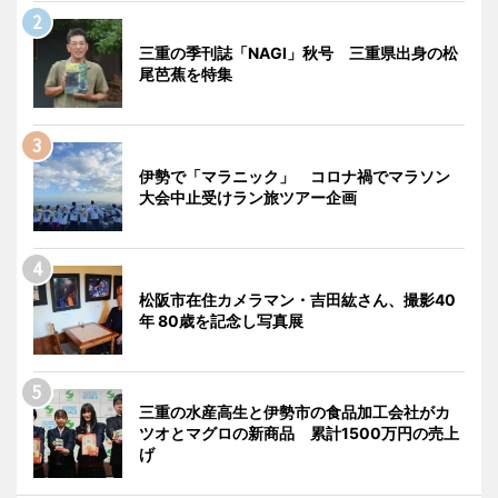
三重の季刊誌「NAGI」秋号 三重県出身の松
尾芭蕉を特集
伊勢で「マラニック」 コロナ禍でマラソン
大会中止受けラン旅ツアー企画
松阪市在住カメラマン・吉田紘さん、撮影40
年 80歳を記念し写真展
三重の水産高生と伊勢市の食品加工会社がカ
ツオとマグロの新商品 累計1500万円の売上
げ