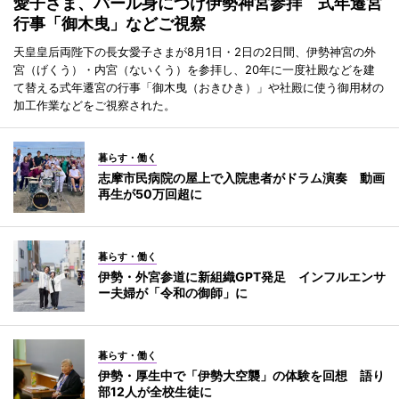
愛子さま、パール身につけ伊勢神宮参拝 式年遷宮
行事「御木曳」などご視察
天皇皇后両陛下の長女愛子さまが8月1日・2日の2日間、伊勢神宮の外
宮（げくう）・内宮（ないくう）を参拝し、20年に一度社殿などを建
て替える式年遷宮の行事「御木曳（おきひき）」や社殿に使う御用材の
加工作業などをご視察された。
暮らす・働く
志摩市民病院の屋上で入院患者がドラム演奏 動画
再生が50万回超に
暮らす・働く
伊勢・外宮参道に新組織GPT発足 インフルエンサ
ー夫婦が「令和の御師」に
暮らす・働く
伊勢・厚生中で「伊勢大空襲」の体験を回想 語り
部12人が全校生徒に