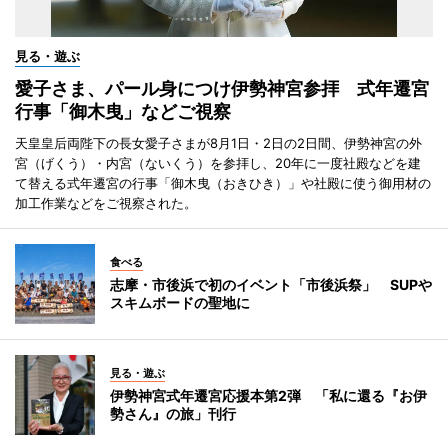
見る・遊ぶ
愛子さま、パール身につけ伊勢神宮参拝 式年遷宮
行事「御木曳」などご視察
天皇皇后両陛下の長女愛子さまが8月1日・2日の2日間、伊勢神宮の外
宮（げくう）・内宮（ないくう）を参拝し、20年に一度社殿などを建
て替える式年遷宮の行事「御木曳（おきひき）」や社殿に使う御用材の
加工作業などをご視察された。
食べる
志摩・市後浜で初のイベント「市後浜祭」 SUPや
スキムボードの聖地に
見る・遊ぶ
伊勢神宮式年遷宮応援本第2弾 「私に還る『お伊
勢さん』の旅」刊行