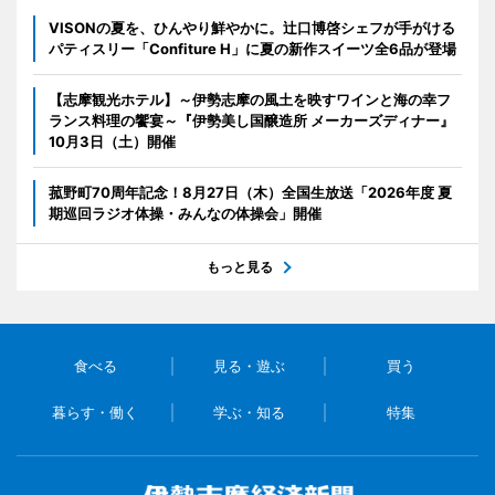
VISONの夏を、ひんやり鮮やかに。辻口博啓シェフが手がける
パティスリー「Confiture H」に夏の新作スイーツ全6品が登場
【志摩観光ホテル】～伊勢志摩の風土を映すワインと海の幸フ
ランス料理の饗宴～『伊勢美し国醸造所 メーカーズディナー』
10月3日（土）開催
菰野町70周年記念！8月27日（木）全国生放送「2026年度 夏
期巡回ラジオ体操・みんなの体操会」開催
もっと見る
食べる
見る・遊ぶ
買う
暮らす・働く
学ぶ・知る
特集