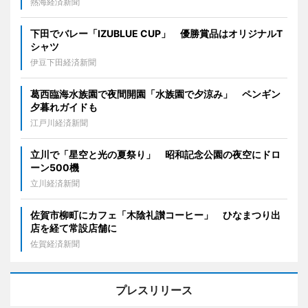
熱海経済新聞
下田でバレー「IZUBLUE CUP」 優勝賞品はオリジナルT
シャツ
伊豆下田経済新聞
葛西臨海水族園で夜間開園「水族園で夕涼み」 ペンギン
夕暮れガイドも
江戸川経済新聞
立川で「星空と光の夏祭り」 昭和記念公園の夜空にドロ
ーン500機
立川経済新聞
佐賀市柳町にカフェ「木陰礼讃コーヒー」 ひなまつり出
店を経て常設店舗に
佐賀経済新聞
プレスリリース