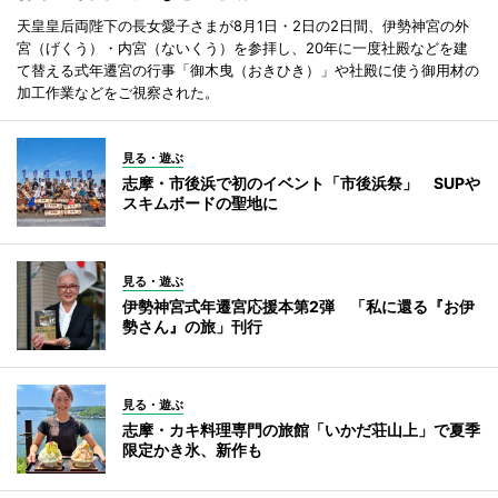
天皇皇后両陛下の長女愛子さまが8月1日・2日の2日間、伊勢神宮の外
宮（げくう）・内宮（ないくう）を参拝し、20年に一度社殿などを建
て替える式年遷宮の行事「御木曳（おきひき）」や社殿に使う御用材の
加工作業などをご視察された。
見る・遊ぶ
志摩・市後浜で初のイベント「市後浜祭」 SUPや
スキムボードの聖地に
見る・遊ぶ
伊勢神宮式年遷宮応援本第2弾 「私に還る『お伊
勢さん』の旅」刊行
見る・遊ぶ
志摩・カキ料理専門の旅館「いかだ荘山上」で夏季
限定かき氷、新作も