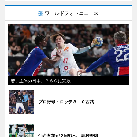
ワールドフォトニュース
若手主体の日本、ＰＳＧに完敗
プロ野球・ロッテ８―０西武
仙台育英が２回戦へ 高校野球