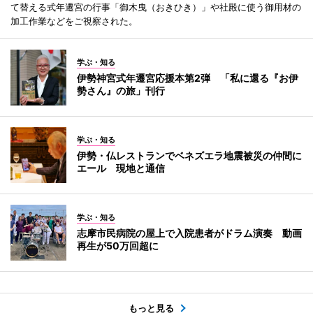
て替える式年遷宮の行事「御木曳（おきひき）」や社殿に使う御用材の
加工作業などをご視察された。
学ぶ・知る
伊勢神宮式年遷宮応援本第2弾 「私に還る『お伊
勢さん』の旅」刊行
学ぶ・知る
伊勢・仏レストランでベネズエラ地震被災の仲間に
エール 現地と通信
学ぶ・知る
志摩市民病院の屋上で入院患者がドラム演奏 動画
再生が50万回超に
もっと見る