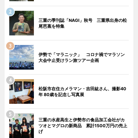
三重の季刊誌「NAGI」秋号 三重県出身の松
尾芭蕉を特集
伊勢で「マラニック」 コロナ禍でマラソン
大会中止受けラン旅ツアー企画
松阪市在住カメラマン・吉田紘さん、撮影40
年 80歳を記念し写真展
三重の水産高生と伊勢市の食品加工会社がカ
ツオとマグロの新商品 累計1500万円の売上
げ