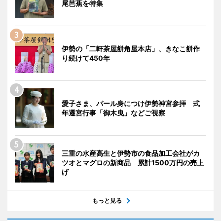
尾芭蕉を特集
伊勢の「二軒茶屋餅角屋本店」、きなこ餅作
り続けて450年
愛子さま、パール身につけ伊勢神宮参拝 式
年遷宮行事「御木曳」などご視察
三重の水産高生と伊勢市の食品加工会社がカ
ツオとマグロの新商品 累計1500万円の売上
げ
もっと見る