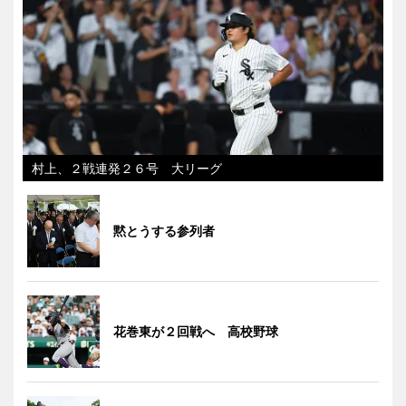
村上、２戦連発２６号 大リーグ
黙とうする参列者
花巻東が２回戦へ 高校野球