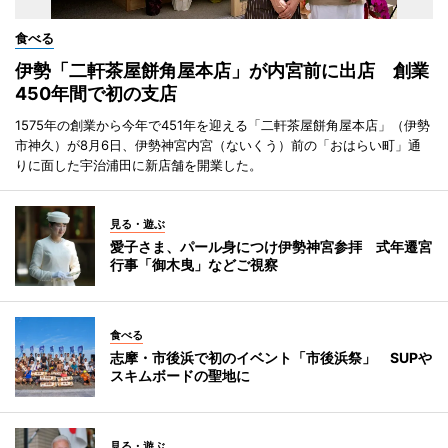
食べる
伊勢「二軒茶屋餅角屋本店」が内宮前に出店 創業
450年間で初の支店
1575年の創業から今年で451年を迎える「二軒茶屋餅角屋本店」（伊勢
市神久）が8月6日、伊勢神宮内宮（ないくう）前の「おはらい町」通
りに面した宇治浦田に新店舗を開業した。
見る・遊ぶ
愛子さま、パール身につけ伊勢神宮参拝 式年遷宮
行事「御木曳」などご視察
食べる
志摩・市後浜で初のイベント「市後浜祭」 SUPや
スキムボードの聖地に
見る・遊ぶ