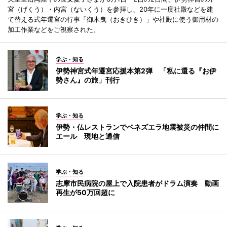
宮（げくう）・内宮（ないくう）を参拝し、20年に一度社殿などを建
て替える式年遷宮の行事「御木曳（おきひき）」や社殿に使う御用材の
加工作業などをご視察された。
学ぶ・知る
伊勢神宮式年遷宮応援本第2弾 「私に還る『お伊
勢さん』の旅」刊行
学ぶ・知る
伊勢・仏レストランでベネズエラ地震被災の仲間に
エール 現地と通信
学ぶ・知る
志摩市民病院の屋上で入院患者がドラム演奏 動画
再生が50万回超に