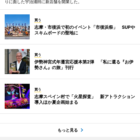
りに面した宇治浦田に新店舗を開業した。
買う
志摩・市後浜で初のイベント「市後浜祭」 SUPや
スキムボードの聖地に
買う
伊勢神宮式年遷宮応援本第2弾 「私に還る『お伊
勢さん』の旅」刊行
買う
志摩スペイン村で「火星探査」 新アトラクション
導入ほか夏企画始まる
もっと見る