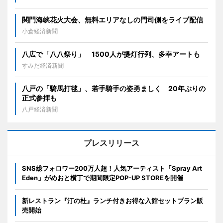
関門海峡花火大会、無料エリアなしの門司側をライブ配信
小倉経済新聞
八広で「八八祭り」 1500人が提灯行列、多幸アートも
すみだ経済新聞
八戸の「騎馬打毬」、若手騎手の姿勇ましく 20年ぶりの
正式参拝も
八戸経済新聞
プレスリリース
SNS総フォロワー200万人超！人気アーティスト「Spray Art
Eden」がめおと横丁で期間限定POP-UP STOREを開催
新レストラン『汀の杜』ランチ付きお得な入館セットプラン販
売開始