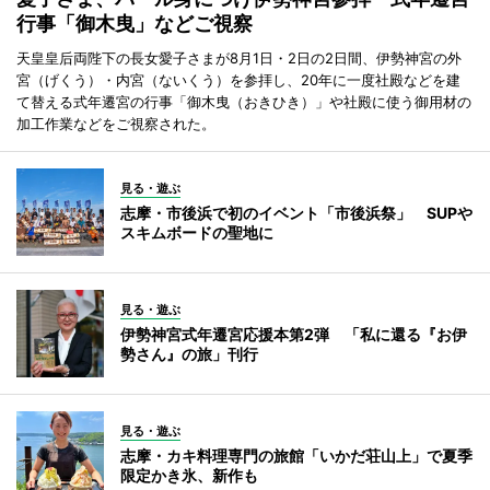
行事「御木曳」などご視察
天皇皇后両陛下の長女愛子さまが8月1日・2日の2日間、伊勢神宮の外
宮（げくう）・内宮（ないくう）を参拝し、20年に一度社殿などを建
て替える式年遷宮の行事「御木曳（おきひき）」や社殿に使う御用材の
加工作業などをご視察された。
見る・遊ぶ
志摩・市後浜で初のイベント「市後浜祭」 SUPや
スキムボードの聖地に
見る・遊ぶ
伊勢神宮式年遷宮応援本第2弾 「私に還る『お伊
勢さん』の旅」刊行
見る・遊ぶ
志摩・カキ料理専門の旅館「いかだ荘山上」で夏季
限定かき氷、新作も