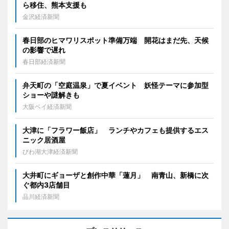
ら移住、熊本支援も
金沢経済新聞
春日部のヒマワリスポット準備万端 開花はまだ先、天候
の影響で遅れ
春日部経済新聞
弁天町の「空庭温泉」で夏イベント 妖怪テーマに参加型
ショーや謎解きも
大阪ベイ経済新聞
大津に「フラワー飯店」 ランチやカフェも提供するエス
ニック居酒屋
びわ湖大津経済新聞
大井町にギョーザと創作中華「蓮月」 南青山、新橋に次
ぐ都内3店舗目
品川経済新聞