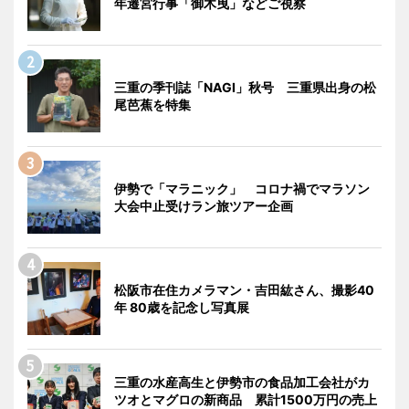
年遷宮行事「御木曳」などご視察
三重の季刊誌「NAGI」秋号 三重県出身の松
尾芭蕉を特集
伊勢で「マラニック」 コロナ禍でマラソン
大会中止受けラン旅ツアー企画
松阪市在住カメラマン・吉田紘さん、撮影40
年 80歳を記念し写真展
三重の水産高生と伊勢市の食品加工会社がカ
ツオとマグロの新商品 累計1500万円の売上