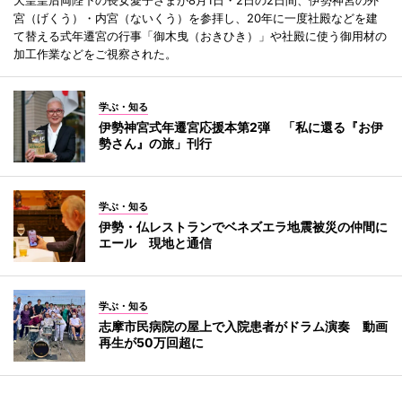
天皇皇后両陛下の長女愛子さまが8月1日・2日の2日間、伊勢神宮の外
宮（げくう）・内宮（ないくう）を参拝し、20年に一度社殿などを建
て替える式年遷宮の行事「御木曳（おきひき）」や社殿に使う御用材の
加工作業などをご視察された。
学ぶ・知る
伊勢神宮式年遷宮応援本第2弾 「私に還る『お伊
勢さん』の旅」刊行
学ぶ・知る
伊勢・仏レストランでベネズエラ地震被災の仲間に
エール 現地と通信
学ぶ・知る
志摩市民病院の屋上で入院患者がドラム演奏 動画
再生が50万回超に