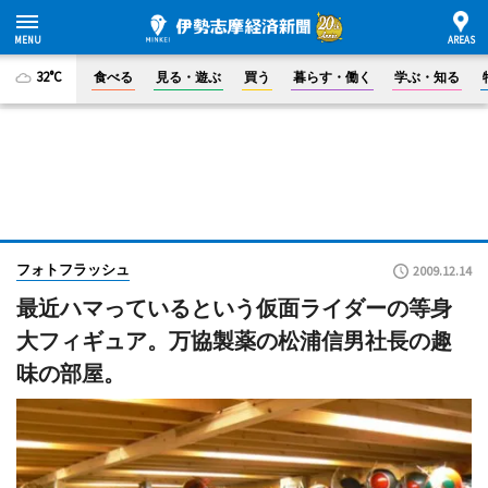
32°C
食べる
見る・遊ぶ
買う
暮らす・働く
学ぶ・知る
フォトフラッシュ
2009.12.14
最近ハマっているという仮面ライダーの等身
大フィギュア。万協製薬の松浦信男社長の趣
味の部屋。