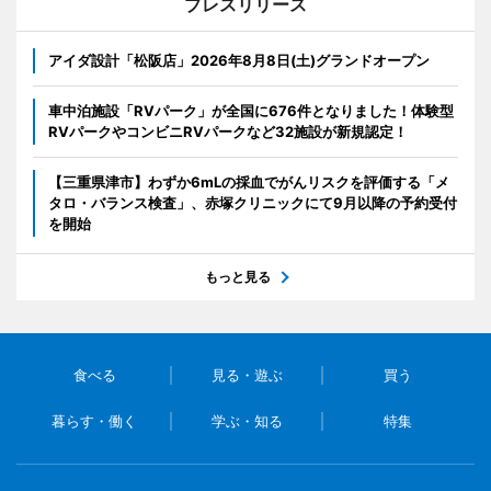
プレスリリース
アイダ設計「松阪店」2026年8月8日(土)グランドオープン
車中泊施設「RVパーク」が全国に676件となりました！体験型
RVパークやコンビニRVパークなど32施設が新規認定！
【三重県津市】わずか6mLの採血でがんリスクを評価する「メ
タロ・バランス検査」、赤塚クリニックにて9月以降の予約受付
を開始
もっと見る
食べる
見る・遊ぶ
買う
暮らす・働く
学ぶ・知る
特集