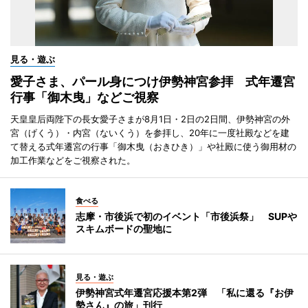
見る・遊ぶ
愛子さま、パール身につけ伊勢神宮参拝 式年遷宮
行事「御木曳」などご視察
天皇皇后両陛下の長女愛子さまが8月1日・2日の2日間、伊勢神宮の外
宮（げくう）・内宮（ないくう）を参拝し、20年に一度社殿などを建
て替える式年遷宮の行事「御木曳（おきひき）」や社殿に使う御用材の
加工作業などをご視察された。
食べる
志摩・市後浜で初のイベント「市後浜祭」 SUPや
スキムボードの聖地に
見る・遊ぶ
伊勢神宮式年遷宮応援本第2弾 「私に還る『お伊
勢さん』の旅」刊行