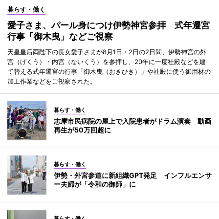
暮らす・働く
愛子さま、パール身につけ伊勢神宮参拝 式年遷宮
行事「御木曳」などご視察
天皇皇后両陛下の長女愛子さまが8月1日・2日の2日間、伊勢神宮の外
宮（げくう）・内宮（ないくう）を参拝し、20年に一度社殿などを建
て替える式年遷宮の行事「御木曳（おきひき）」や社殿に使う御用材の
加工作業などをご視察された。
暮らす・働く
志摩市民病院の屋上で入院患者がドラム演奏 動画
再生が50万回超に
暮らす・働く
伊勢・外宮参道に新組織GPT発足 インフルエンサ
ー夫婦が「令和の御師」に
暮らす・働く