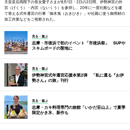
天皇皇后両陛下の長女愛子さまが8月1日・2日の2日間、伊勢神宮の外
宮（げくう）・内宮（ないくう）を参拝し、20年に一度社殿などを建
て替える式年遷宮の行事「御木曳（おきひき）」や社殿に使う御用材の
加工作業などをご視察された。
見る・遊ぶ
志摩・市後浜で初のイベント「市後浜祭」 SUPや
スキムボードの聖地に
見る・遊ぶ
伊勢神宮式年遷宮応援本第2弾 「私に還る『お伊
勢さん』の旅」刊行
見る・遊ぶ
志摩・カキ料理専門の旅館「いかだ荘山上」で夏季
限定かき氷、新作も