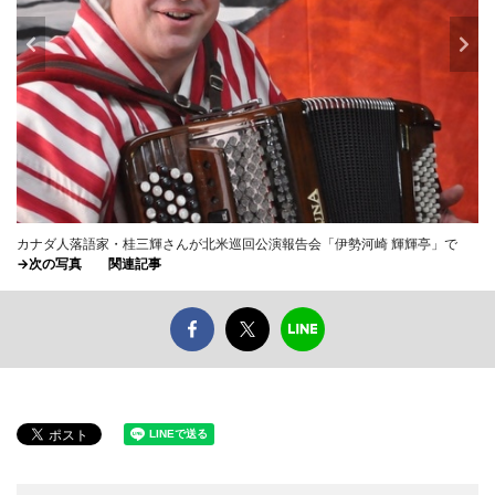
カナダ人落語家・桂三輝さんが北米巡回公演報告会「伊勢河崎 輝輝亭」で
→次の写真
関連記事