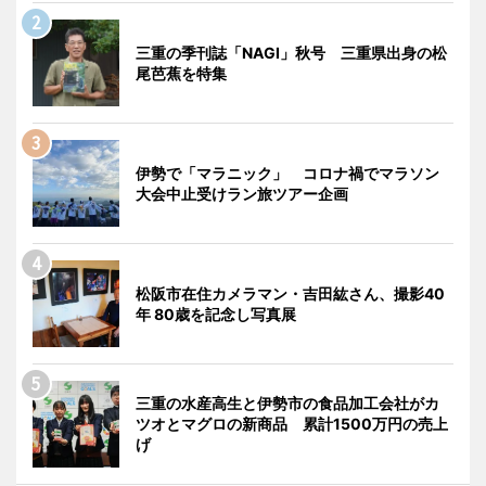
三重の季刊誌「NAGI」秋号 三重県出身の松
尾芭蕉を特集
伊勢で「マラニック」 コロナ禍でマラソン
大会中止受けラン旅ツアー企画
松阪市在住カメラマン・吉田紘さん、撮影40
年 80歳を記念し写真展
三重の水産高生と伊勢市の食品加工会社がカ
ツオとマグロの新商品 累計1500万円の売上
げ