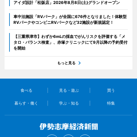
アイダ設計「松阪店」2026年8月8日(土)グランドオープン
車中泊施設「RVパーク」が全国に676件となりました！体験型
RVパークやコンビニRVパークなど32施設が新規認定！
【三重県津市】わずか6mLの採血でがんリスクを評価する「メ
タロ・バランス検査」、赤塚クリニックにて9月以降の予約受付
を開始
もっと見る
食べる
見る・遊ぶ
買う
暮らす・働く
学ぶ・知る
特集