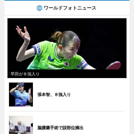
ワールドフォトニュース
早田が８強入り
張本智、８強入り
脳腫瘍手術で誤部位摘出