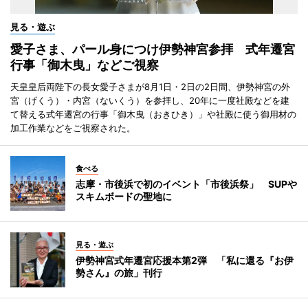
見る・遊ぶ
愛子さま、パール身につけ伊勢神宮参拝 式年遷宮
行事「御木曳」などご視察
天皇皇后両陛下の長女愛子さまが8月1日・2日の2日間、伊勢神宮の外
宮（げくう）・内宮（ないくう）を参拝し、20年に一度社殿などを建
て替える式年遷宮の行事「御木曳（おきひき）」や社殿に使う御用材の
加工作業などをご視察された。
食べる
志摩・市後浜で初のイベント「市後浜祭」 SUPや
スキムボードの聖地に
見る・遊ぶ
伊勢神宮式年遷宮応援本第2弾 「私に還る『お伊
勢さん』の旅」刊行