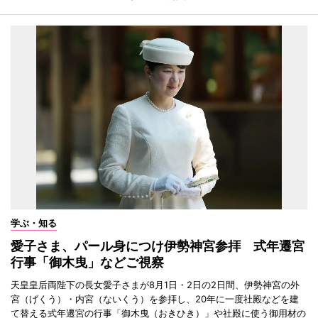
学ぶ・知る
愛子さま、パール身につけ伊勢神宮参拝 式年遷宮
行事「御木曳」などご視察
天皇皇后両陛下の長女愛子さまが8月1日・2日の2日間、伊勢神宮の外
宮（げくう）・内宮（ないくう）を参拝し、20年に一度社殿などを建
て替える式年遷宮の行事「御木曳（おきひき）」や社殿に使う御用材の