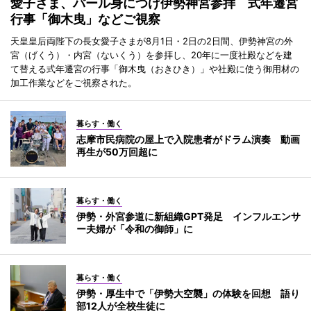
愛子さま、パール身につけ伊勢神宮参拝 式年遷宮
行事「御木曳」などご視察
天皇皇后両陛下の長女愛子さまが8月1日・2日の2日間、伊勢神宮の外
宮（げくう）・内宮（ないくう）を参拝し、20年に一度社殿などを建
て替える式年遷宮の行事「御木曳（おきひき）」や社殿に使う御用材の
加工作業などをご視察された。
暮らす・働く
志摩市民病院の屋上で入院患者がドラム演奏 動画
再生が50万回超に
暮らす・働く
伊勢・外宮参道に新組織GPT発足 インフルエンサ
ー夫婦が「令和の御師」に
暮らす・働く
伊勢・厚生中で「伊勢大空襲」の体験を回想 語り
部12人が全校生徒に