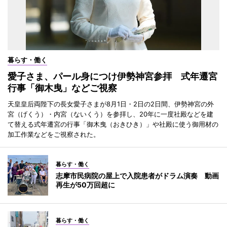
暮らす・働く
愛子さま、パール身につけ伊勢神宮参拝 式年遷宮
行事「御木曳」などご視察
天皇皇后両陛下の長女愛子さまが8月1日・2日の2日間、伊勢神宮の外
宮（げくう）・内宮（ないくう）を参拝し、20年に一度社殿などを建
て替える式年遷宮の行事「御木曳（おきひき）」や社殿に使う御用材の
加工作業などをご視察された。
暮らす・働く
志摩市民病院の屋上で入院患者がドラム演奏 動画
再生が50万回超に
暮らす・働く