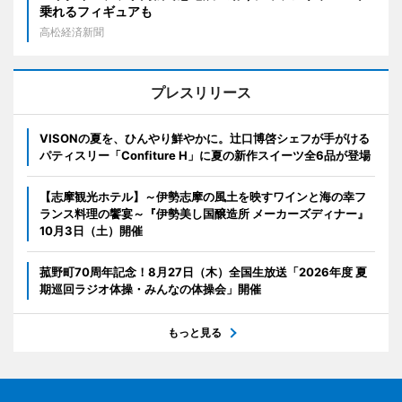
乗れるフィギュアも
高松経済新聞
プレスリリース
VISONの夏を、ひんやり鮮やかに。辻口博啓シェフが手がける
パティスリー「Confiture H」に夏の新作スイーツ全6品が登場
【志摩観光ホテル】～伊勢志摩の風土を映すワインと海の幸フ
ランス料理の饗宴～『伊勢美し国醸造所 メーカーズディナー』
10月3日（土）開催
菰野町70周年記念！8月27日（木）全国生放送「2026年度 夏
期巡回ラジオ体操・みんなの体操会」開催
もっと見る