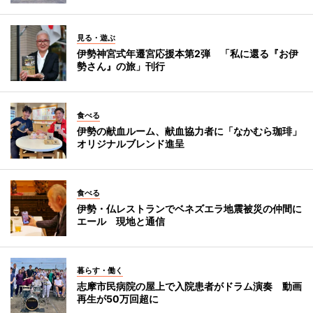
見る・遊ぶ
伊勢神宮式年遷宮応援本第2弾 「私に還る『お伊
勢さん』の旅」刊行
食べる
伊勢の献血ルーム、献血協力者に「なかむら珈琲」
オリジナルブレンド進呈
食べる
伊勢・仏レストランでベネズエラ地震被災の仲間に
エール 現地と通信
暮らす・働く
志摩市民病院の屋上で入院患者がドラム演奏 動画
再生が50万回超に