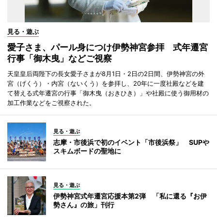
見る・遊ぶ
愛子さま、パール身につけ伊勢神宮参拝 式年遷宮
行事「御木曳」などご視察
天皇皇后両陛下の長女愛子さまが8月1日・2日の2日間、伊勢神宮の外
宮（げくう）・内宮（ないくう）を参拝し、20年に一度社殿などを建
て替える式年遷宮の行事「御木曳（おきひき）」や社殿に使う御用材の
加工作業などをご視察された。
見る・遊ぶ
志摩・市後浜で初のイベント「市後浜祭」 SUPや
スキムボードの聖地に
見る・遊ぶ
伊勢神宮式年遷宮応援本第2弾 「私に還る『お伊
勢さん』の旅」刊行