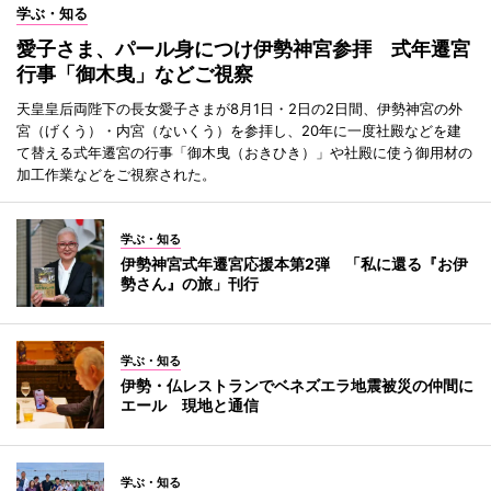
学ぶ・知る
愛子さま、パール身につけ伊勢神宮参拝 式年遷宮
行事「御木曳」などご視察
天皇皇后両陛下の長女愛子さまが8月1日・2日の2日間、伊勢神宮の外
宮（げくう）・内宮（ないくう）を参拝し、20年に一度社殿などを建
て替える式年遷宮の行事「御木曳（おきひき）」や社殿に使う御用材の
加工作業などをご視察された。
学ぶ・知る
伊勢神宮式年遷宮応援本第2弾 「私に還る『お伊
勢さん』の旅」刊行
学ぶ・知る
伊勢・仏レストランでベネズエラ地震被災の仲間に
エール 現地と通信
学ぶ・知る