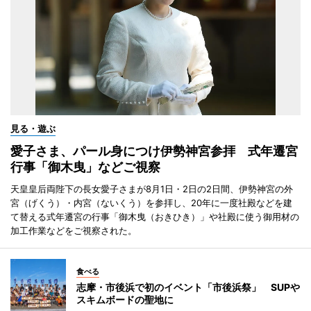
見る・遊ぶ
愛子さま、パール身につけ伊勢神宮参拝 式年遷宮
行事「御木曳」などご視察
天皇皇后両陛下の長女愛子さまが8月1日・2日の2日間、伊勢神宮の外
宮（げくう）・内宮（ないくう）を参拝し、20年に一度社殿などを建
て替える式年遷宮の行事「御木曳（おきひき）」や社殿に使う御用材の
加工作業などをご視察された。
食べる
志摩・市後浜で初のイベント「市後浜祭」 SUPや
スキムボードの聖地に