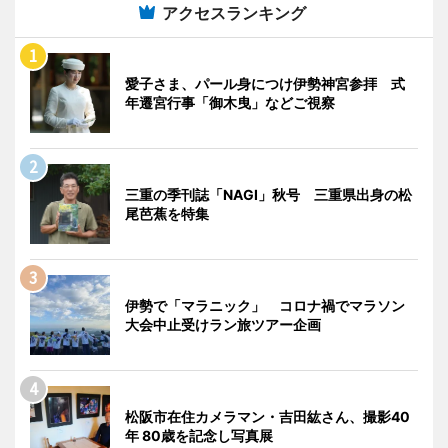
アクセスランキング
愛子さま、パール身につけ伊勢神宮参拝 式
年遷宮行事「御木曳」などご視察
三重の季刊誌「NAGI」秋号 三重県出身の松
尾芭蕉を特集
伊勢で「マラニック」 コロナ禍でマラソン
大会中止受けラン旅ツアー企画
松阪市在住カメラマン・吉田紘さん、撮影40
年 80歳を記念し写真展