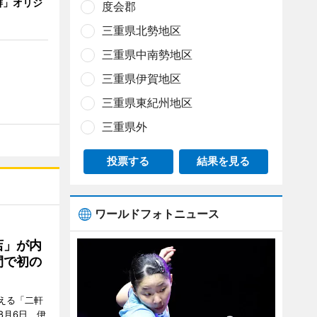
琲」オリジ
度会郡
三重県北勢地区
三重県中南勢地区
三重県伊賀地区
三重県東紀州地区
三重県外
投票する
結果を見る
ワールドフォトニュース
店」が内
間で初の
迎える「二軒
8月6日、伊