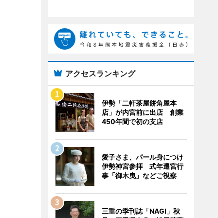
アクセスランキング
伊勢「二軒茶屋餅角屋本
店」が内宮前に出店 創業
450年間で初の支店
愛子さま、パール身につけ
伊勢神宮参拝 式年遷宮行
事「御木曳」などご視察
三重の季刊誌「NAGI」秋