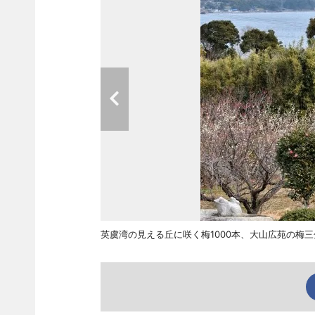
英虞湾の見える丘に咲く梅1000本、大山広苑の梅