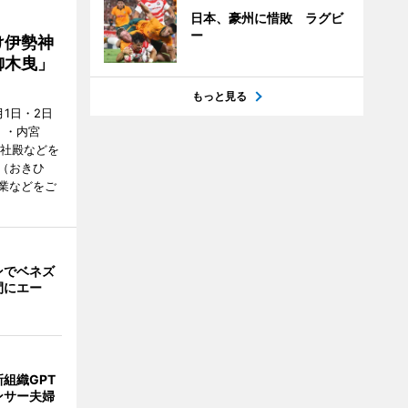
日本、豪州に惜敗 ラグビ
ー
け伊勢神
御木曳」
もっと見る
1日・2日
）・内宮
度社殿などを
（おきひ
業などをご
ンでベネズ
間にエー
組織GPT
ンサー夫婦