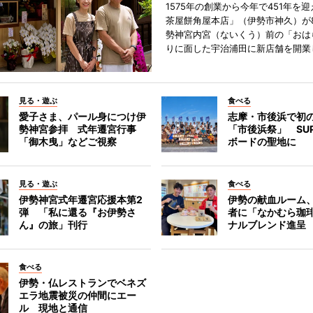
1575年の創業から今年で451年を
茶屋餅角屋本店」（伊勢市神久）が
勢神宮内宮（ないくう）前の「おは
りに面した宇治浦田に新店舗を開業
見る・遊ぶ
食べる
愛子さま、パール身につけ伊
志摩・市後浜で初
勢神宮参拝 式年遷宮行事
「市後浜祭」 SU
「御木曳」などご視察
ボードの聖地に
見る・遊ぶ
食べる
伊勢神宮式年遷宮応援本第2
伊勢の献血ルーム
弾 「私に還る『お伊勢さ
者に「なかむら珈
ん』の旅」刊行
ナルブレンド進呈
食べる
伊勢・仏レストランでベネズ
エラ地震被災の仲間にエー
ル 現地と通信