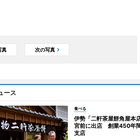
写真
次の写真
ュース
食べる
伊勢「二軒茶屋餅角屋本
宮前に出店 創業450年
支店