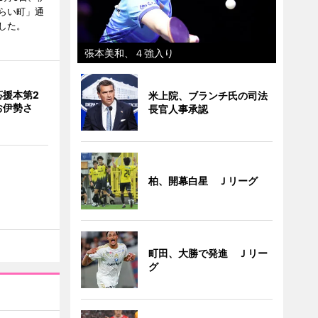
らい町」通
した。
張本美和、４強入り
応援本第2
米上院、ブランチ氏の司法
お伊勢さ
長官人事承認
柏、開幕白星 Ｊリーグ
町田、大勝で発進 Ｊリー
グ