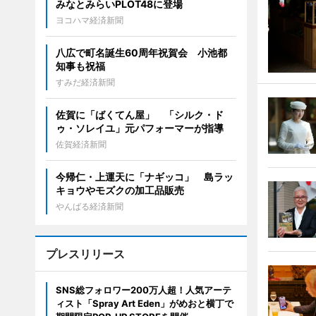
みなとみらいPLOT48に登場
ヨコハマ経済新聞
八広で町名誕生60周年祝賀会 小池都
知事も祝福
すみだ経済新聞
佐賀に「ばくてん屋」 「シルク・ド
ゥ・ソレイユ」元パフォーマーが指導
佐賀経済新聞
今帰仁・上運天に「ナギッコ」 島ラッ
キョウやモズクの加工品販売
やんばる経済新聞
プレスリリース
SNS総フォロワー200万人超！人気アーテ
ィスト「Spray Art Eden」がめおと横丁で