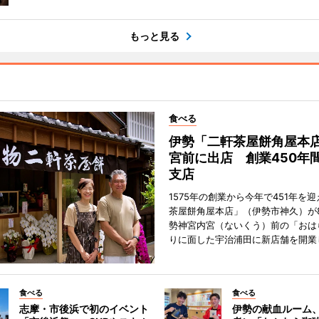
もっと見る
食べる
伊勢「二軒茶屋餅角屋本
宮前に出店 創業450年
支店
1575年の創業から今年で451年を
茶屋餅角屋本店」（伊勢市神久）が
勢神宮内宮（ないくう）前の「おは
りに面した宇治浦田に新店舗を開業
食べる
食べる
志摩・市後浜で初のイベント
伊勢の献血ルーム