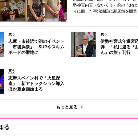
勢神宮内宮（ないくう）前の「おは
りに面した宇治浦田に新店舗を開業
買う
買う
志摩・市後浜で初のイベント
伊勢神宮式年遷宮
「市後浜祭」 SUPやスキム
弾 「私に還る『
ボードの聖地に
ん』の旅」刊行
買う
志摩スペイン村で「火星探
査」 新アトラクション導入
ほか夏企画始まる
もっと見る
知る