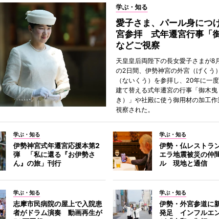
学ぶ・知る
愛子さま、パール身につ
宮参拝 式年遷宮行事「
などご視察
天皇皇后両陛下の長女愛子さまが8月
の2日間、伊勢神宮の外宮（げくう
（ないくう）を参拝し、20年に一
建て替える式年遷宮の行事「御木曳
き）」や社殿に使う御用材の加工作
視察された。
学ぶ・知る
学ぶ・知る
伊勢神宮式年遷宮応援本第2
伊勢・仏レストラ
弾 「私に還る『お伊勢さ
エラ地震被災の仲
ん』の旅」刊行
ル 現地と通信
学ぶ・知る
学ぶ・知る
志摩市民病院の屋上で入院患
伊勢・外宮参道に新
者がドラム演奏 動画再生が
発足 インフルエ