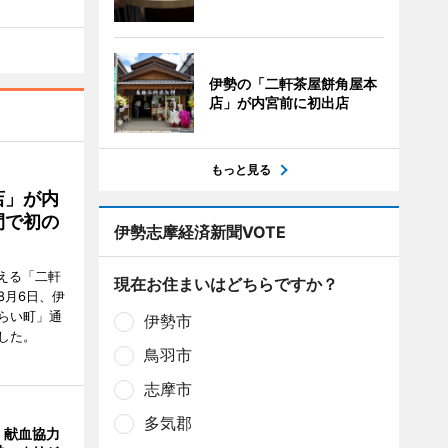
伊勢の「二軒茶屋餅角屋本
店」が内宮前に初出店
もっと見る
店」が内
間で初の
伊勢志摩経済新聞VOTE
迎える「二軒
現在お住まいはどちらですか？
8月6日、伊
らい町」通
伊勢市
した。
鳥羽市
志摩市
多気郡
、献血協力