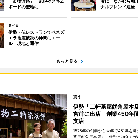
「市後浜祭」 SUPやスキム
者に「なかむら珈
ボードの聖地に
ナルブレンド進呈
食べる
伊勢・仏レストランでベネズ
エラ地震被災の仲間にエー
ル 現地と通信
もっと見る
買う
伊勢「二軒茶屋餅角屋本
宮前に出店 創業450年
支店
1575年の創業から今年で451年を
茶屋餅角屋本店」（伊勢市神久）が