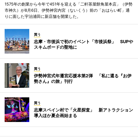
1575年の創業から今年で451年を迎える「二軒茶屋餅角屋本店」（伊勢
市神久）が8月6日、伊勢神宮内宮（ないくう）前の「おはらい町」通
りに面した宇治浦田に新店舗を開業した。
買う
志摩・市後浜で初のイベント「市後浜祭」 SUPや
スキムボードの聖地に
買う
伊勢神宮式年遷宮応援本第2弾 「私に還る『お伊
勢さん』の旅」刊行
買う
志摩スペイン村で「火星探査」 新アトラクション
導入ほか夏企画始まる