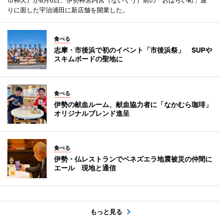
市神久）が8月6日、伊勢神宮内宮（ないくう）前の「おはらい町」通
りに面した宇治浦田に新店舗を開業した。
食べる
志摩・市後浜で初のイベント「市後浜祭」 SUPや
スキムボードの聖地に
食べる
伊勢の献血ルーム、献血協力者に「なかむら珈琲」
オリジナルブレンド進呈
食べる
伊勢・仏レストランでベネズエラ地震被災の仲間に
エール 現地と通信
もっと見る