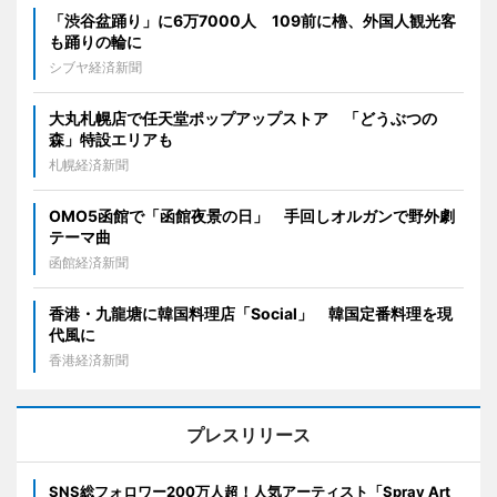
「渋谷盆踊り」に6万7000人 109前に櫓、外国人観光客
も踊りの輪に
シブヤ経済新聞
大丸札幌店で任天堂ポップアップストア 「どうぶつの
森」特設エリアも
札幌経済新聞
OMO5函館で「函館夜景の日」 手回しオルガンで野外劇
テーマ曲
函館経済新聞
香港・九龍塘に韓国料理店「Social」 韓国定番料理を現
代風に
香港経済新聞
プレスリリース
SNS総フォロワー200万人超！人気アーティスト「Spray Art