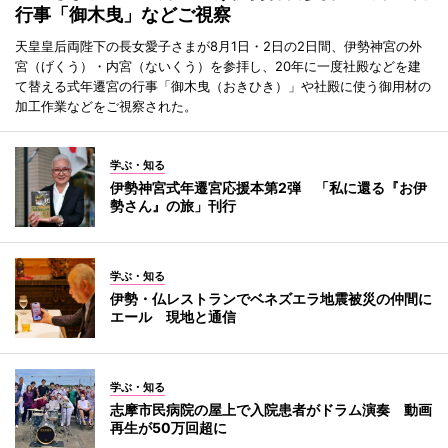
行事「御木曳」などご視察
天皇皇后両陛下の長女愛子さまが8月1日・2日の2日間、伊勢神宮の外
宮（げくう）・内宮（ないくう）を参拝し、20年に一度社殿などを建
て替える式年遷宮の行事「御木曳（おきひき）」や社殿に使う御用材の
加工作業などをご視察された。
学ぶ・知る
伊勢神宮式年遷宮応援本第2弾 「私に還る『お伊
勢さん』の旅」刊行
学ぶ・知る
伊勢・仏レストランでベネズエラ地震被災の仲間に
エール 現地と通信
学ぶ・知る
志摩市民病院の屋上で入院患者がドラム演奏 動画
再生が50万回超に