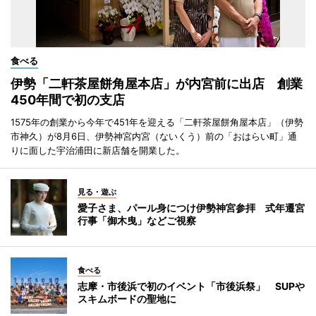
食べる
伊勢「二軒茶屋餅角屋本店」が内宮前に出店 創業
450年間で初の支店
1575年の創業から今年で451年を迎える「二軒茶屋餅角屋本店」（伊勢
市神久）が8月6日、伊勢神宮内宮（ないくう）前の「おはらい町」通
りに面した宇治浦田に新店舗を開業した。
見る・遊ぶ
愛子さま、パール身につけ伊勢神宮参拝 式年遷宮
行事「御木曳」などご視察
食べる
志摩・市後浜で初のイベント「市後浜祭」 SUPや
スキムボードの聖地に