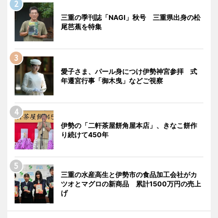
三重の季刊誌「NAGI」秋号 三重県出身の松
尾芭蕉を特集
愛子さま、パール身につけ伊勢神宮参拝 式
年遷宮行事「御木曳」などご視察
伊勢の「二軒茶屋餅角屋本店」、きなこ餅作
り続けて450年
三重の水産高生と伊勢市の食品加工会社がカ
ツオとマグロの新商品 累計1500万円の売上
げ