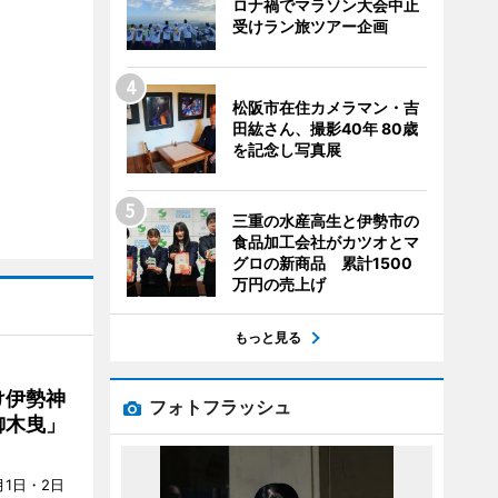
ロナ禍でマラソン大会中止
受けラン旅ツアー企画
松阪市在住カメラマン・吉
田紘さん、撮影40年 80歳
を記念し写真展
三重の水産高生と伊勢市の
食品加工会社がカツオとマ
グロの新商品 累計1500
万円の売上げ
もっと見る
け伊勢神
フォトフラッシュ
御木曳」
1日・2日