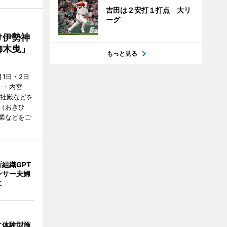
吉田は２安打１打点 大リ
ーグ
け伊勢神
御木曳」
もっと見る
1日・2日
）・内宮
度社殿などを
（おきひ
業などをご
組織GPT
ンサー夫婦
に
に体験型施