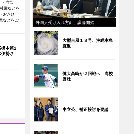
）・内宮
度社殿などを
（おきひ
業などをご
外国人受け入れ方針、議論開始
大型台風１３号、沖縄本島
直撃
応援本第2
お伊勢さ
健大高崎が２回戦へ 高校
野球
中立公、補正検討を要請