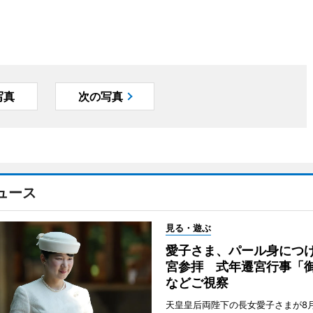
写真
次の写真
ュース
見る・遊ぶ
愛子さま、パール身につ
宮参拝 式年遷宮行事「
などご視察
天皇皇后両陛下の長女愛子さまが8月