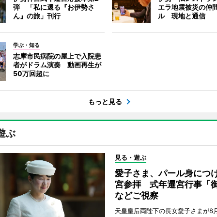
弾 「私に還る『お伊勢さ
エラ地震被災の仲
ん』の旅」刊行
ル 現地と通信
学ぶ・知る
志摩市民病院の屋上で入院患
者がドラム演奏 動画再生が
50万回超に
もっと見る
遊ぶ
見る・遊ぶ
愛子さま、パール身につ
宮参拝 式年遷宮行事「
などご視察
天皇皇后両陛下の長女愛子さまが8月