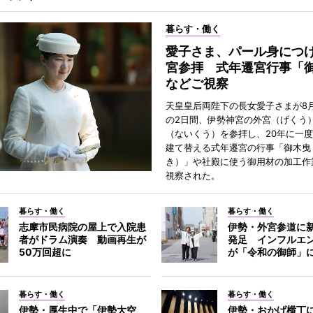
暮らす・働く
愛子さま、パール身につ
宮参拝 式年遷宮行事「
などご視察
天皇皇后両陛下の長女愛子さまが8月
の2日間、伊勢神宮の外宮（げくう
（ないくう）を参拝し、20年に一
建て替える式年遷宮の行事「御木曳
き）」や社殿に使う御用材の加工作
視察された。
暮らす・働く
暮らす・働く
志摩市民病院の屋上で入院患
伊勢・外宮参道に新
者がドラム演奏 動画再生が
発足 インフルエ
50万回超に
が「令和の御師」
暮らす・働く
暮らす・働く
伊勢・厚生中で「伊勢大空
伊勢・おかげ横丁