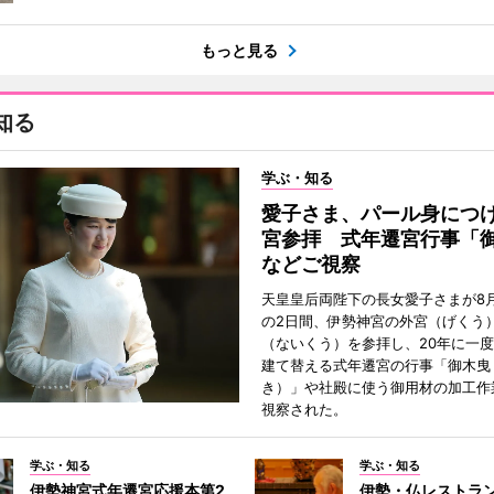
もっと見る
知る
学ぶ・知る
愛子さま、パール身につ
宮参拝 式年遷宮行事「
などご視察
天皇皇后両陛下の長女愛子さまが8月
の2日間、伊勢神宮の外宮（げくう
（ないくう）を参拝し、20年に一
建て替える式年遷宮の行事「御木曳
き）」や社殿に使う御用材の加工作
視察された。
学ぶ・知る
学ぶ・知る
伊勢神宮式年遷宮応援本第2
伊勢・仏レストラ