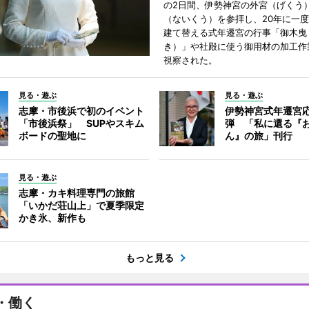
の2日間、伊勢神宮の外宮（げくう
（ないくう）を参拝し、20年に一
建て替える式年遷宮の行事「御木曳
き）」や社殿に使う御用材の加工作
視察された。
見る・遊ぶ
見る・遊ぶ
志摩・市後浜で初のイベント
伊勢神宮式年遷宮
「市後浜祭」 SUPやスキム
弾 「私に還る『
ボードの聖地に
ん』の旅」刊行
見る・遊ぶ
志摩・カキ料理専門の旅館
「いかだ荘山上」で夏季限定
かき氷、新作も
もっと見る
・働く