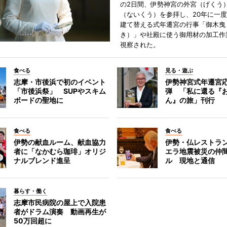
の2日間、伊勢神宮の外宮（げくう
（ないくう）を参拝し、20年に一
建て替える式年遷宮の行事「御木曳
き）」や社殿に使う御用材の加工作
視察された。
食べる
見る・遊ぶ
志摩・市後浜で初のイベント
伊勢神宮式年遷宮
「市後浜祭」 SUPやスキム
弾 「私に還る『
ボードの聖地に
ん』の旅」刊行
食べる
食べる
伊勢の献血ルーム、献血協力
伊勢・仏レストラ
者に「なかむら珈琲」オリジ
エラ地震被災の仲
ナルブレンド進呈
ル 現地と通信
暮らす・働く
志摩市民病院の屋上で入院患
者がドラム演奏 動画再生が
50万回超に