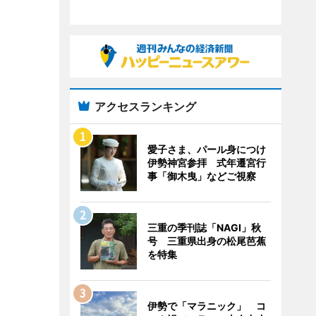
アクセスランキング
愛子さま、パール身につけ
伊勢神宮参拝 式年遷宮行
事「御木曳」などご視察
三重の季刊誌「NAGI」秋
号 三重県出身の松尾芭蕉
を特集
伊勢で「マラニック」 コ