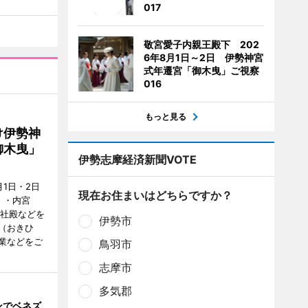
017
敬宮愛子内親王殿下 202
6年8月1日～2日 伊勢神宮
式年遷宮「御木曳」ご視察
016
もっと見る
け伊勢神
御木曳」
伊勢志摩経済新聞VOTE
1日・2日
現在お住まいはどちらですか？
）・内宮
度社殿などを
伊勢市
（おきひ
業などをご
鳥羽市
志摩市
多気郡
ンでベネズ