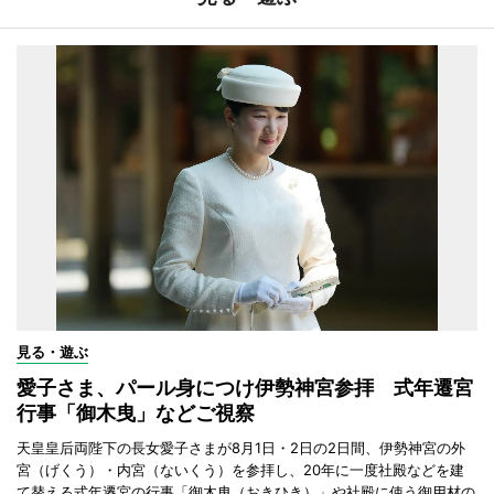
見る・遊ぶ
愛子さま、パール身につけ伊勢神宮参拝 式年遷宮
行事「御木曳」などご視察
天皇皇后両陛下の長女愛子さまが8月1日・2日の2日間、伊勢神宮の外
宮（げくう）・内宮（ないくう）を参拝し、20年に一度社殿などを建
て替える式年遷宮の行事「御木曳（おきひき）」や社殿に使う御用材の