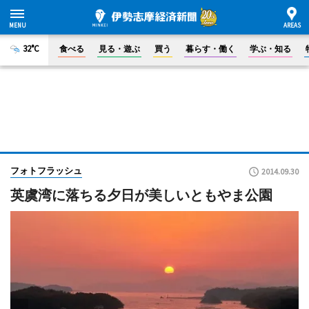
32°C
食べる
見る・遊ぶ
買う
暮らす・働く
学ぶ・知る
フォトフラッシュ
2014.09.30
英虞湾に落ちる夕日が美しいともやま公園