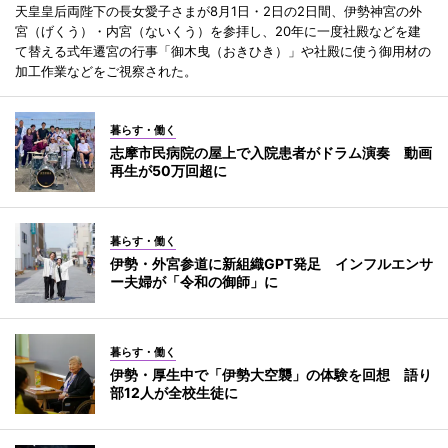
天皇皇后両陛下の長女愛子さまが8月1日・2日の2日間、伊勢神宮の外
宮（げくう）・内宮（ないくう）を参拝し、20年に一度社殿などを建
て替える式年遷宮の行事「御木曳（おきひき）」や社殿に使う御用材の
加工作業などをご視察された。
暮らす・働く
志摩市民病院の屋上で入院患者がドラム演奏 動画
再生が50万回超に
暮らす・働く
伊勢・外宮参道に新組織GPT発足 インフルエンサ
ー夫婦が「令和の御師」に
暮らす・働く
伊勢・厚生中で「伊勢大空襲」の体験を回想 語り
部12人が全校生徒に