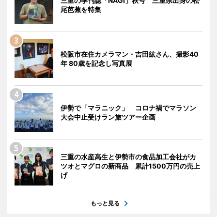
三重の季刊誌「NAGI」秋号 三重県出身の松
尾芭蕉を特集
松阪市在住カメラマン・吉田紘さん、撮影40
年 80歳を記念し写真展
伊勢で「マラニック」 コロナ禍でマラソン
大会中止受けラン旅ツアー企画
三重の水産高生と伊勢市の食品加工会社がカ
ツオとマグロの新商品 累計1500万円の売上
げ
もっと見る