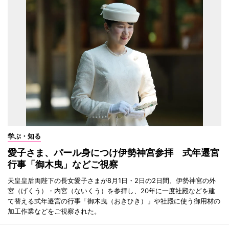
学ぶ・知る
愛子さま、パール身につけ伊勢神宮参拝 式年遷宮
行事「御木曳」などご視察
天皇皇后両陛下の長女愛子さまが8月1日・2日の2日間、伊勢神宮の外
宮（げくう）・内宮（ないくう）を参拝し、20年に一度社殿などを建
て替える式年遷宮の行事「御木曳（おきひき）」や社殿に使う御用材の
加工作業などをご視察された。