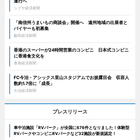
運行へ
シブヤ経済新聞
「南信州うまいもの商談会」開催へ 遠州地域の出展者と
バイヤーも初募集
飯田経済新聞
香港のスーパーが24時間営業のコンビニ 日本式コンビニ
に香港食文化を
香港経済新聞
FC今治・アシックス里山スタジアムでお披露目会 収容人
数約1.7倍に「成長」
今治経済新聞
プレスリリース
車中泊施設「RVパーク」が全国に676件となりました！体験型
RVパークやコンビニRVパークなど32施設が新規認定！