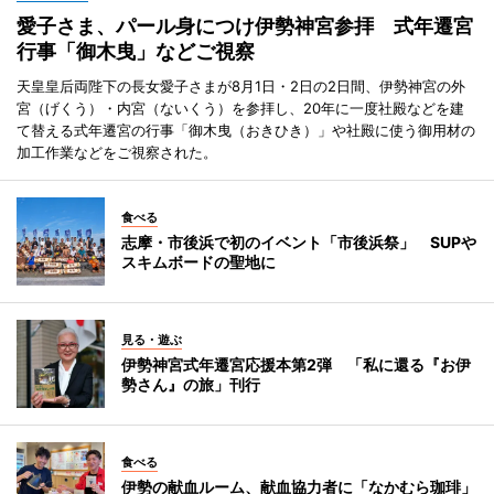
愛子さま、パール身につけ伊勢神宮参拝 式年遷宮
行事「御木曳」などご視察
天皇皇后両陛下の長女愛子さまが8月1日・2日の2日間、伊勢神宮の外
宮（げくう）・内宮（ないくう）を参拝し、20年に一度社殿などを建
て替える式年遷宮の行事「御木曳（おきひき）」や社殿に使う御用材の
加工作業などをご視察された。
食べる
志摩・市後浜で初のイベント「市後浜祭」 SUPや
スキムボードの聖地に
見る・遊ぶ
伊勢神宮式年遷宮応援本第2弾 「私に還る『お伊
勢さん』の旅」刊行
食べる
伊勢の献血ルーム、献血協力者に「なかむら珈琲」