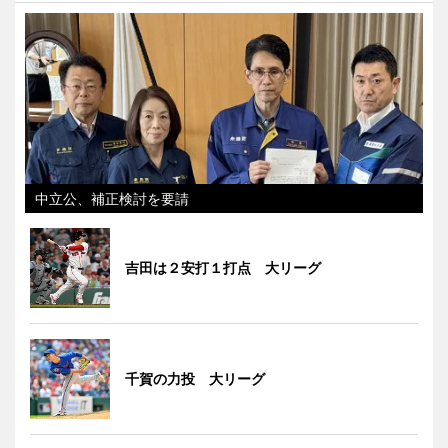
中立公、補正検討を要請
吉田は２安打１打点 大リーグ
千賀の力投 大リーグ