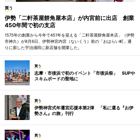
買う
伊勢「二軒茶屋餅角屋本店」が内宮前に出店 創業
450年間で初の支店
1575年の創業から今年で451年を迎える「二軒茶屋餅角屋本店」（伊勢
市神久）が8月6日、伊勢神宮内宮（ないくう）前の「おはらい町」通
りに面した宇治浦田に新店舗を開業した。
買う
志摩・市後浜で初のイベント「市後浜祭」 SUPや
スキムボードの聖地に
買う
伊勢神宮式年遷宮応援本第2弾 「私に還る『お伊
勢さん』の旅」刊行
買う