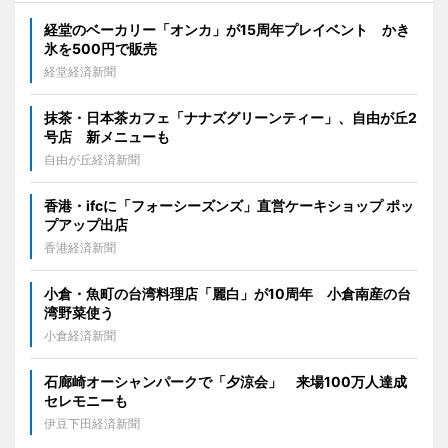
経堂のベーカリー「オンカ」が15周年プレイベント かき
氷を500円で販売
経堂経済新聞
抹茶・日本茶カフェ「ナナズグリーンティー」、自由が丘2
号店 新メニューも
自由が丘経済新聞
香港・ifcに「フォーシーズンズ」直営ケーキショップ ポッ
プアップ出店
香港経済新聞
小倉・魚町の台湾料理店「麗白」が10周年 小倉南産の台
湾野菜使う
小倉経済新聞
石廊崎オーシャンパークで「夕涼会」 来場100万人達成
セレモニーも
伊豆下田経済新聞