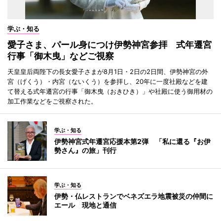
学ぶ・知る
愛子さま、パール身につけ伊勢神宮参拝 式年遷宮
行事「御木曳」などご視察
天皇皇后両陛下の長女愛子さまが8月1日・2日の2日間、伊勢神宮の外
宮（げくう）・内宮（ないくう）を参拝し、20年に一度社殿などを建
て替える式年遷宮の行事「御木曳（おきひき）」や社殿に使う御用材の
加工作業などをご視察された。
学ぶ・知る
伊勢神宮式年遷宮応援本第2弾 「私に還る『お伊
勢さん』の旅」刊行
学ぶ・知る
伊勢・仏レストランでベネズエラ地震被災の仲間に
エール 現地と通信