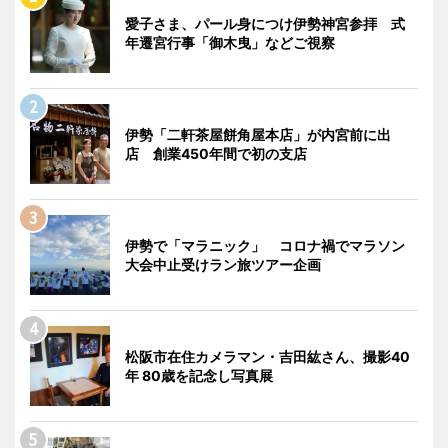
愛子さま、パール身につけ伊勢神宮参拝 式
年遷宮行事「御木曳」などご視察
伊勢「二軒茶屋餅角屋本店」が内宮前に出
店 創業450年間で初の支店
伊勢で「マラニック」 コロナ禍でマラソン
大会中止受けラン旅ツアー企画
松阪市在住カメラマン・吉田紘さん、撮影40
年 80歳を記念し写真展