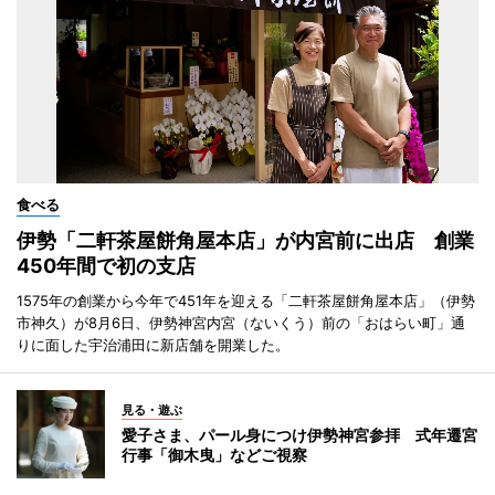
食べる
伊勢「二軒茶屋餅角屋本店」が内宮前に出店 創業
450年間で初の支店
1575年の創業から今年で451年を迎える「二軒茶屋餅角屋本店」（伊勢
市神久）が8月6日、伊勢神宮内宮（ないくう）前の「おはらい町」通
りに面した宇治浦田に新店舗を開業した。
見る・遊ぶ
愛子さま、パール身につけ伊勢神宮参拝 式年遷宮
行事「御木曳」などご視察