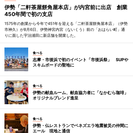
伊勢「二軒茶屋餅角屋本店」が内宮前に出店 創業
450年間で初の支店
1575年の創業から今年で451年を迎える「二軒茶屋餅角屋本店」（伊勢
市神久）が8月6日、伊勢神宮内宮（ないくう）前の「おはらい町」通
りに面した宇治浦田に新店舗を開業した。
食べる
志摩・市後浜で初のイベント「市後浜祭」 SUPや
スキムボードの聖地に
食べる
伊勢の献血ルーム、献血協力者に「なかむら珈琲」
オリジナルブレンド進呈
食べる
伊勢・仏レストランでベネズエラ地震被災の仲間に
エール 現地と通信