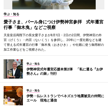
学ぶ・知る
愛子さま、パール身につけ伊勢神宮参拝 式年遷宮
行事「御木曳」などご視察
天皇皇后両陛下の長女愛子さまが8月1日・2日の2日間、伊勢神宮の外
宮（げくう）・内宮（ないくう）を参拝し、20年に一度社殿などを建
て替える式年遷宮の行事「御木曳（おきひき）」や社殿に使う御用材の
加工作業などをご視察された。
学ぶ・知る
伊勢神宮式年遷宮応援本第2弾 「私に還る『お伊
勢さん』の旅」刊行
学ぶ・知る
伊勢・仏レストランでベネズエラ地震被災の仲間に
エール 現地と通信