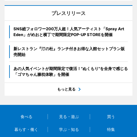
プレスリリース
SNS総フォロワー200万人超！人気アーティスト「Spray Art
Eden」がめおと横丁で期間限定POP-UP STOREを開催
新レストラン『汀の杜』ランチ付きお得な入館セットプラン販
売開始
あの人気イベントが期間限定で復活！"ぬくもり"を全身で感じる
「ゴマちゃん膝枕体験」を開催
もっと見る
食べる
見る・遊ぶ
買う
暮らす・働く
学ぶ・知る
特集