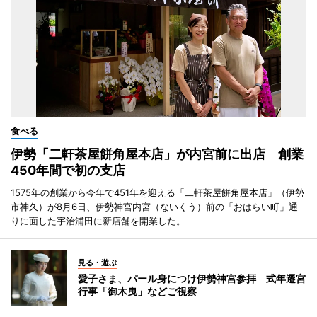
食べる
伊勢「二軒茶屋餅角屋本店」が内宮前に出店 創業
450年間で初の支店
1575年の創業から今年で451年を迎える「二軒茶屋餅角屋本店」（伊勢
市神久）が8月6日、伊勢神宮内宮（ないくう）前の「おはらい町」通
りに面した宇治浦田に新店舗を開業した。
見る・遊ぶ
愛子さま、パール身につけ伊勢神宮参拝 式年遷宮
行事「御木曳」などご視察