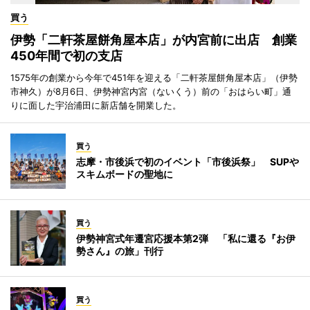
買う
伊勢「二軒茶屋餅角屋本店」が内宮前に出店 創業
450年間で初の支店
1575年の創業から今年で451年を迎える「二軒茶屋餅角屋本店」（伊勢
市神久）が8月6日、伊勢神宮内宮（ないくう）前の「おはらい町」通
りに面した宇治浦田に新店舗を開業した。
買う
志摩・市後浜で初のイベント「市後浜祭」 SUPや
スキムボードの聖地に
買う
伊勢神宮式年遷宮応援本第2弾 「私に還る『お伊
勢さん』の旅」刊行
買う