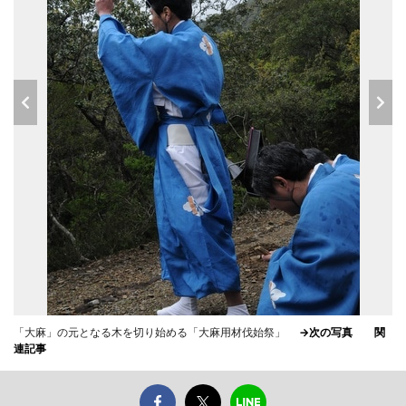
「大麻」の元となる木を切り始める「大麻用材伐始祭」
→次の写真
関
連記事