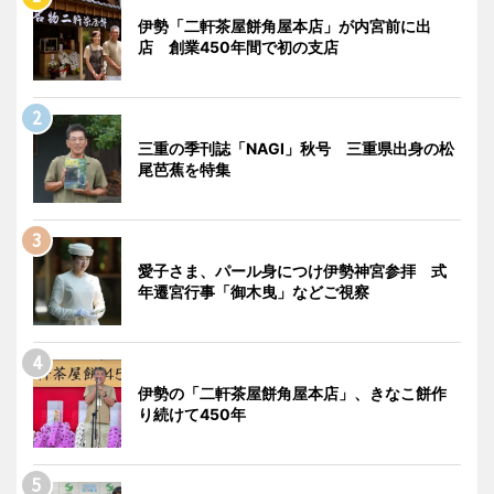
伊勢「二軒茶屋餅角屋本店」が内宮前に出
店 創業450年間で初の支店
三重の季刊誌「NAGI」秋号 三重県出身の松
尾芭蕉を特集
愛子さま、パール身につけ伊勢神宮参拝 式
年遷宮行事「御木曳」などご視察
伊勢の「二軒茶屋餅角屋本店」、きなこ餅作
り続けて450年