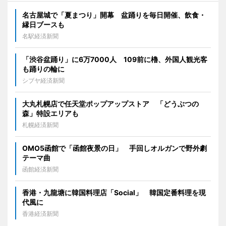
名古屋城で「夏まつり」開幕 盆踊りを毎日開催、飲食・
縁日ブースも
名駅経済新聞
「渋谷盆踊り」に6万7000人 109前に櫓、外国人観光客
も踊りの輪に
シブヤ経済新聞
大丸札幌店で任天堂ポップアップストア 「どうぶつの
森」特設エリアも
札幌経済新聞
OMO5函館で「函館夜景の日」 手回しオルガンで野外劇
テーマ曲
函館経済新聞
香港・九龍塘に韓国料理店「Social」 韓国定番料理を現
代風に
香港経済新聞