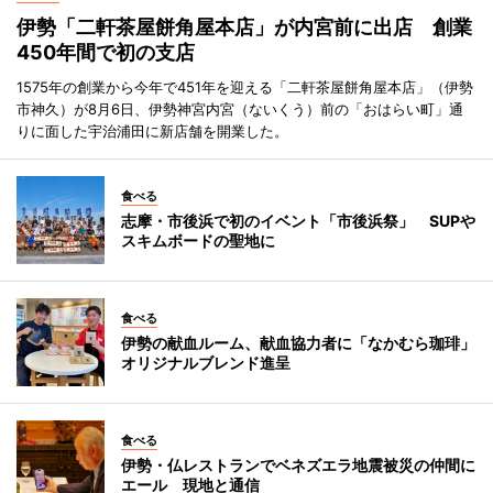
伊勢「二軒茶屋餅角屋本店」が内宮前に出店 創業
450年間で初の支店
1575年の創業から今年で451年を迎える「二軒茶屋餅角屋本店」（伊勢
市神久）が8月6日、伊勢神宮内宮（ないくう）前の「おはらい町」通
りに面した宇治浦田に新店舗を開業した。
食べる
志摩・市後浜で初のイベント「市後浜祭」 SUPや
スキムボードの聖地に
食べる
伊勢の献血ルーム、献血協力者に「なかむら珈琲」
オリジナルブレンド進呈
食べる
伊勢・仏レストランでベネズエラ地震被災の仲間に
エール 現地と通信