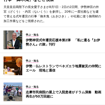
天皇皇后両陛下の長女愛子さまが8月1日・2日の2日間、伊勢神宮の外
宮（げくう）・内宮（ないくう）を参拝し、20年に一度社殿などを建
て替える式年遷宮の行事「御木曳（おきひき）」や社殿に使う御用材の
加工作業などをご視察された。
学ぶ・知る
伊勢神宮式年遷宮応援本第2弾 「私に還る『お伊
勢さん』の旅」刊行
学ぶ・知る
伊勢・仏レストランでベネズエラ地震被災の仲間に
エール 現地と通信
学ぶ・知る
志摩市民病院の屋上で入院患者がドラム演奏 動画
再生が50万回超に