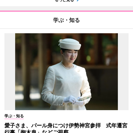
学ぶ・知る
学ぶ・知る
愛子さま、パール身につけ伊勢神宮参拝 式年遷宮
行事「御木曳」などご視察