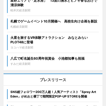
星野エリアで「足水浴」 13度の湧水とヒノキ香るおけで
清涼体験
軽井沢経済新聞
札幌でゲームイベント10月開催へ 高校生向け企画を新設
札幌経済新聞
火星を旅するVR体験アトラクション みなとみらい
PLOT48に登場
ヨコハマ経済新聞
八広で町名誕生60周年祝賀会 小池都知事も祝福
すみだ経済新聞
プレスリリース
SNS総フォロワー200万人超！人気アーティスト「Spray Art
Eden」がめおと横丁で期間限定POP-UP STOREを開催