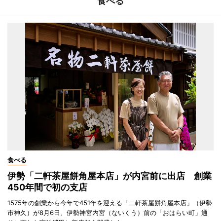
食べる
食べる
伊勢「二軒茶屋餅角屋本店」が内宮前に出店 創業
450年間で初の支店
1575年の創業から今年で451年を迎える「二軒茶屋餅角屋本店」（伊勢
市神久）が8月6日、伊勢神宮内宮（ないくう）前の「おはらい町」通