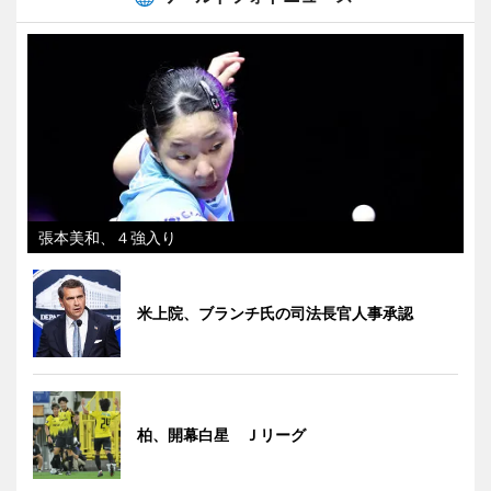
張本美和、４強入り
米上院、ブランチ氏の司法長官人事承認
柏、開幕白星 Ｊリーグ