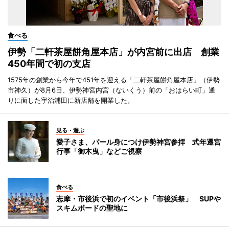
食べる
伊勢「二軒茶屋餅角屋本店」が内宮前に出店 創業
450年間で初の支店
1575年の創業から今年で451年を迎える「二軒茶屋餅角屋本店」（伊勢
市神久）が8月6日、伊勢神宮内宮（ないくう）前の「おはらい町」通
りに面した宇治浦田に新店舗を開業した。
見る・遊ぶ
愛子さま、パール身につけ伊勢神宮参拝 式年遷宮
行事「御木曳」などご視察
食べる
志摩・市後浜で初のイベント「市後浜祭」 SUPや
スキムボードの聖地に