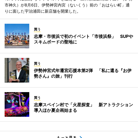
市神久）が8月6日、伊勢神宮内宮（ないくう）前の「おはらい町」通
りに面した宇治浦田に新店舗を開業した。
買う
志摩・市後浜で初のイベント「市後浜祭」 SUPや
スキムボードの聖地に
買う
伊勢神宮式年遷宮応援本第2弾 「私に還る『お伊
勢さん』の旅」刊行
買う
志摩スペイン村で「火星探査」 新アトラクション
導入ほか夏企画始まる
もっと見る