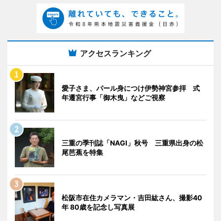
アクセスランキング
愛子さま、パール身につけ伊勢神宮参拝 式
年遷宮行事「御木曳」などご視察
三重の季刊誌「NAGI」秋号 三重県出身の松
尾芭蕉を特集
松阪市在住カメラマン・吉田紘さん、撮影40
年 80歳を記念し写真展