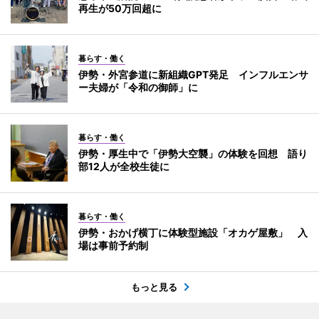
再生が50万回超に
暮らす・働く
伊勢・外宮参道に新組織GPT発足 インフルエンサ
ー夫婦が「令和の御師」に
暮らす・働く
伊勢・厚生中で「伊勢大空襲」の体験を回想 語り
部12人が全校生徒に
暮らす・働く
伊勢・おかげ横丁に体験型施設「オカゲ屋敷」 入
場は事前予約制
もっと見る