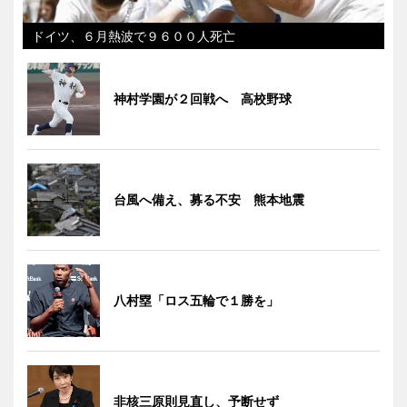
ドイツ、６月熱波で９６００人死亡
神村学園が２回戦へ 高校野球
台風へ備え、募る不安 熊本地震
八村塁「ロス五輪で１勝を」
非核三原則見直し、予断せず