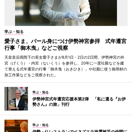
学ぶ・知る
愛子さま、パール身につけ伊勢神宮参拝 式年遷宮
行事「御木曳」などご視察
天皇皇后両陛下の長女愛子さまが8月1日・2日の2日間、伊勢神宮の外
宮（げくう）・内宮（ないくう）を参拝し、20年に一度社殿などを建
て替える式年遷宮の行事「御木曳（おきひき）」や社殿に使う御用材の
加工作業などをご視察された。
学ぶ・知る
伊勢神宮式年遷宮応援本第2弾 「私に還る『お伊
勢さん』の旅」刊行
学ぶ・知る
伊勢・仏レストランでベネズエラ地震被災の仲間に