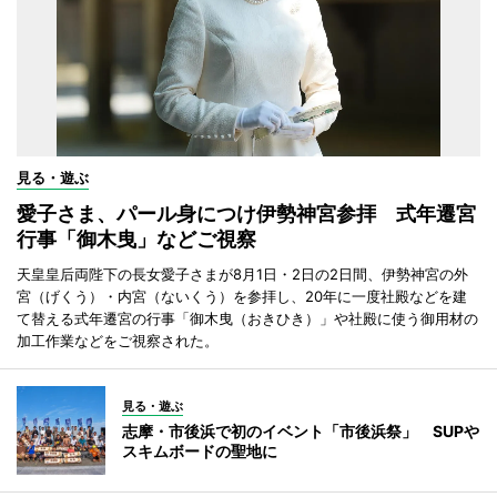
見る・遊ぶ
愛子さま、パール身につけ伊勢神宮参拝 式年遷宮
行事「御木曳」などご視察
天皇皇后両陛下の長女愛子さまが8月1日・2日の2日間、伊勢神宮の外
宮（げくう）・内宮（ないくう）を参拝し、20年に一度社殿などを建
て替える式年遷宮の行事「御木曳（おきひき）」や社殿に使う御用材の
加工作業などをご視察された。
見る・遊ぶ
志摩・市後浜で初のイベント「市後浜祭」 SUPや
スキムボードの聖地に