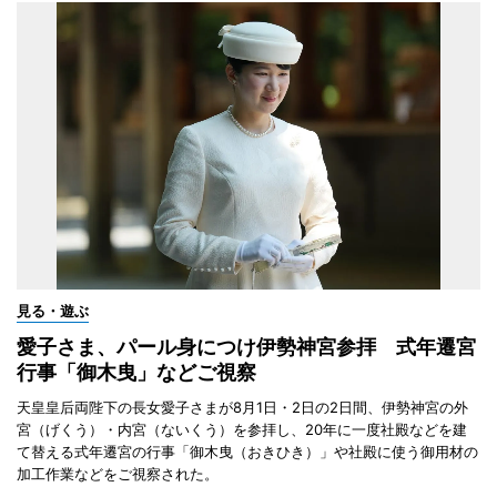
見る・遊ぶ
愛子さま、パール身につけ伊勢神宮参拝 式年遷宮
行事「御木曳」などご視察
天皇皇后両陛下の長女愛子さまが8月1日・2日の2日間、伊勢神宮の外
宮（げくう）・内宮（ないくう）を参拝し、20年に一度社殿などを建
て替える式年遷宮の行事「御木曳（おきひき）」や社殿に使う御用材の
加工作業などをご視察された。