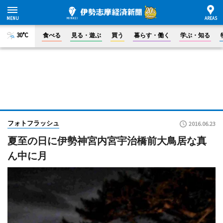
30°C
食べる
見る・遊ぶ
買う
暮らす・働く
学ぶ・知る
フォトフラッシュ
2016.06.23
夏至の日に伊勢神宮内宮宇治橋前大鳥居な真
ん中に月