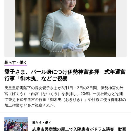
暮らす・働く
愛子さま、パール身につけ伊勢神宮参拝 式年遷宮
行事「御木曳」などご視察
天皇皇后両陛下の長女愛子さまが8月1日・2日の2日間、伊勢神宮の外
宮（げくう）・内宮（ないくう）を参拝し、20年に一度社殿などを建
て替える式年遷宮の行事「御木曳（おきひき）」や社殿に使う御用材の
加工作業などをご視察された。
暮らす・働く
志摩市民病院の屋上で入院患者がドラム演奏 動画