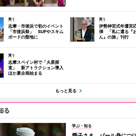
買う
買う
志摩・市後浜で初のイベント
伊勢神宮式年遷宮
「市後浜祭」 SUPやスキム
弾 「私に還る『
ボードの聖地に
ん』の旅」刊行
買う
志摩スペイン村で「火星探
査」 新アトラクション導入
ほか夏企画始まる
もっと見る
知る
学ぶ・知る
愛子さま、パール身につ