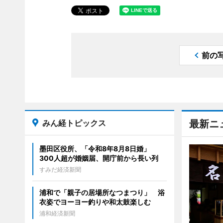
前の
みん経トピックス
最新ニ
墨田区役所、「令和8年8月8日婚」
300人超が婚姻届、開庁前から長い列
すみだ経済新聞
浦和で「親子の居場所なつまつり」 浴
衣姿でヨーヨー釣りや和太鼓楽しむ
浦和経済新聞