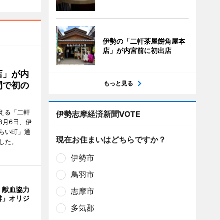
伊勢の「二軒茶屋餅角屋本
店」が内宮前に初出店
店」が内
もっと見る
間で初の
迎える「二軒
伊勢志摩経済新聞VOTE
8月6日、伊
らい町」通
現在お住まいはどちらですか？
した。
伊勢市
鳥羽市
、献血協力
志摩市
琲」オリジ
多気郡