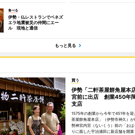
食べる
伊勢・仏レストランでベネズ
エラ地震被災の仲間にエー
ル 現地と通信
もっと見る
買う
伊勢「二軒茶屋餅角屋本
宮前に出店 創業450年
支店
1575年の創業から今年で451年を
茶屋餅角屋本店」（伊勢市神久）が
勢神宮内宮（ないくう）前の「おは
りに面した宇治浦田に新店舗を開業