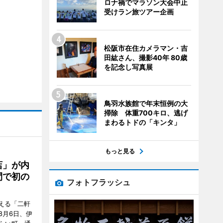
ロナ禍でマラソン大会中止
受けラン旅ツアー企画
松阪市在住カメラマン・吉
田紘さん、撮影40年 80歳
を記念し写真展
鳥羽水族館で年末恒例の大
掃除 体重700キロ、逃げ
まわるトドの「キンタ」
もっと見る
店」が内
間で初の
フォトフラッシュ
迎える「二軒
8月6日、伊