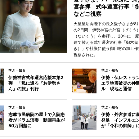
宮参拝 式年遷宮行事「
などご視察
天皇皇后両陛下の長女愛子さまが8月
の2日間、伊勢神宮の外宮（げくう
（ないくう）を参拝し、20年に一
建て替える式年遷宮の行事「御木曳
き）」や社殿に使う御用材の加工作
視察された。
学ぶ・知る
学ぶ・知る
伊勢神宮式年遷宮応援本第2
伊勢・仏レストラ
弾 「私に還る『お伊勢さ
エラ地震被災の仲
ん』の旅」刊行
ル 現地と通信
学ぶ・知る
学ぶ・知る
志摩市民病院の屋上で入院患
伊勢・外宮参道に新
者がドラム演奏 動画再生が
発足 インフルエ
50万回超に
が「令和の御師」