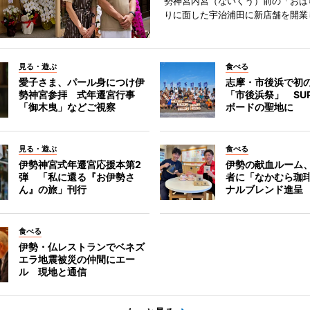
勢神宮内宮（ないくう）前の「おは
りに面した宇治浦田に新店舗を開業
見る・遊ぶ
食べる
愛子さま、パール身につけ伊
志摩・市後浜で初
勢神宮参拝 式年遷宮行事
「市後浜祭」 SU
「御木曳」などご視察
ボードの聖地に
見る・遊ぶ
食べる
伊勢神宮式年遷宮応援本第2
伊勢の献血ルーム
弾 「私に還る『お伊勢さ
者に「なかむら珈
ん』の旅」刊行
ナルブレンド進呈
食べる
伊勢・仏レストランでベネズ
エラ地震被災の仲間にエー
ル 現地と通信