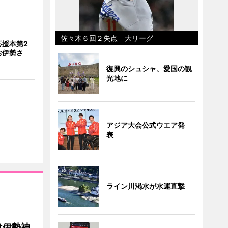
佐々木６回２失点 大リーグ
応援本第2
お伊勢さ
復興のシュシャ、愛国の観
光地に
アジア大会公式ウエア発
表
ライン川渇水が水運直撃
け伊勢神