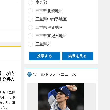
度会郡
三重県北勢地区
三重県中南勢地区
三重県伊賀地区
三重県東紀州地区
三重県外
投票する
結果を見る
店」が内
ワールドフォトニュース
間で初の
迎える「二軒
8月6日、伊
らい町」通
した。