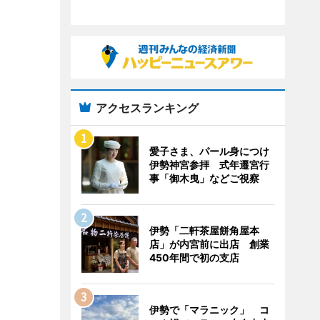
アクセスランキング
愛子さま、パール身につけ
伊勢神宮参拝 式年遷宮行
事「御木曳」などご視察
伊勢「二軒茶屋餅角屋本
店」が内宮前に出店 創業
450年間で初の支店
伊勢で「マラニック」 コ