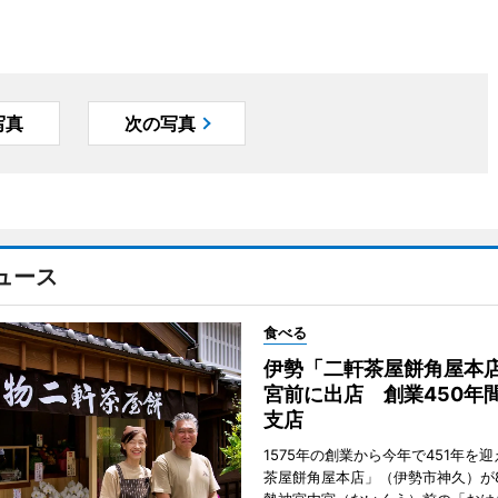
写真
次の写真
ュース
食べる
伊勢「二軒茶屋餅角屋本
宮前に出店 創業450年
支店
1575年の創業から今年で451年を
茶屋餅角屋本店」（伊勢市神久）が