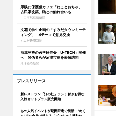
厚狭に保護猫カフェ「ねことおちゃ」
古民家改築、猫との触れ合いも
山口宇部経済新聞
文花で学生企画の「すみだタウンミーテ
ィング」 4テーマで意見交換
すみだ経済新聞
沼津発祥の医学研究会「U-TECH」開催
へ 関係者らが沼津市長を表敬訪問
沼津経済新聞
プレスリリース
新レストラン『汀の杜』ランチ付きお得な
入館セットプラン販売開始
あの人気イベントが期間限定で復活！"ぬく
もり"を全身で感じる「ゴマちゃん膝枕体