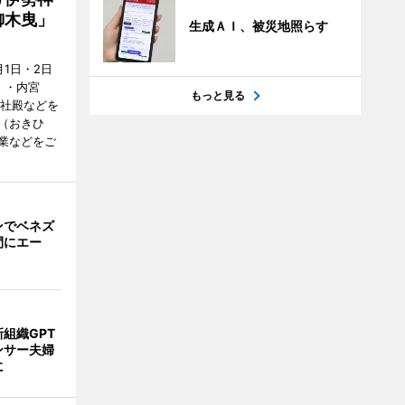
御木曳」
生成ＡＩ、被災地照らす
1日・2日
）・内宮
もっと見る
度社殿などを
（おきひ
業などをご
ンでベネズ
間にエー
組織GPT
ンサー夫婦
に