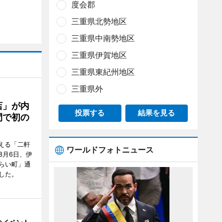
度会郡
三重県北勢地区
三重県中南勢地区
三重県伊賀地区
三重県東紀州地区
三重県外
店」が内
投票する
結果を見る
間で初の
迎える「二軒
ワールドフォトニュース
8月6日、伊
らい町」通
した。