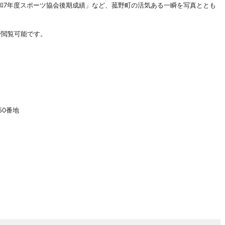
和7年度スポーツ協会後期成績」など、菰野町の活気ある一瞬を写真ととも
で閲覧可能です。
50番地