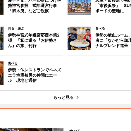
愛子さま、パール身につけ伊
志摩・市後浜で初
勢神宮参拝 式年遷宮行事
「市後浜祭」 SU
「御木曳」などご視察
ボードの聖地に
見る・遊ぶ
食べる
伊勢神宮式年遷宮応援本第2
伊勢の献血ルーム
弾 「私に還る『お伊勢さ
者に「なかむら珈
ん』の旅」刊行
ナルブレンド進呈
食べる
伊勢・仏レストランでベネズ
エラ地震被災の仲間にエー
ル 現地と通信
もっと見る