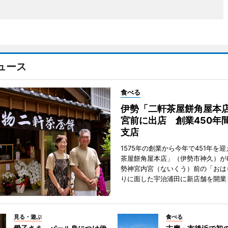
ュース
食べる
伊勢「二軒茶屋餅角屋本
宮前に出店 創業450年
支店
1575年の創業から今年で451年を
茶屋餅角屋本店」（伊勢市神久）が
勢神宮内宮（ないくう）前の「おは
りに面した宇治浦田に新店舗を開業
見る・遊ぶ
食べる