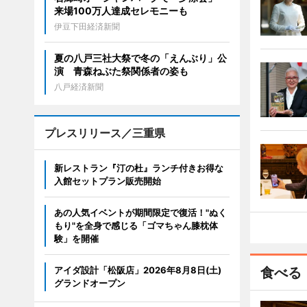
来場100万人達成セレモニーも
伊豆下田経済新聞
夏の八戸三社大祭で冬の「えんぶり」公
演 青森ねぶた祭関係者の姿も
八戸経済新聞
プレスリリース／三重県
新レストラン『汀の杜』ランチ付きお得な
入館セットプラン販売開始
あの人気イベントが期間限定で復活！"ぬく
もり"を全身で感じる「ゴマちゃん膝枕体
験」を開催
アイダ設計「松阪店」2026年8月8日(土)
食べる
グランドオープン