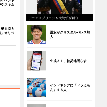
のイベント
Pやスキム
デラエスプリエジャ大統領が就任
、献血協力
冨安がクリスタルパレス加
琲」オリジ
入
生成ＡＩ、被災地照らす
インドネシアに「ドラえも
ん」１６人