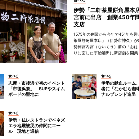
食べる
伊勢「二軒茶屋餅角屋本
宮前に出店 創業450年
支店
1575年の創業から今年で451年を
茶屋餅角屋本店」（伊勢市神久）が
勢神宮内宮（ないくう）前の「おは
りに面した宇治浦田に新店舗を開業
食べる
食べる
志摩・市後浜で初のイベント
伊勢の献血ルーム
「市後浜祭」 SUPやスキム
者に「なかむら珈
ボードの聖地に
ナルブレンド進呈
食べる
伊勢・仏レストランでベネズ
エラ地震被災の仲間にエー
ル 現地と通信