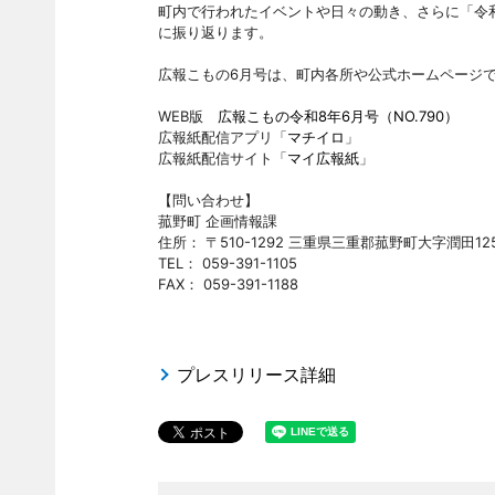
町内で行われたイベントや日々の動き、さらに「令
に振り返ります。
広報こもの6月号は、町内各所や公式ホームページ
WEB版
広報こもの令和8年6月号（NO.790）
広報紙配信アプリ「
マチイロ
」
広報紙配信サイト「
マイ広報紙
」
【問い合わせ】
菰野町 企画情報課
住所： 〒510-1292 三重県三重郡菰野町大字潤田12
TEL： 059-391-1105
FAX： 059-391-1188
プレスリリース詳細