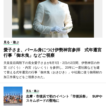
見る・遊ぶ
愛子さま、パール身につけ伊勢神宮参拝 式年遷宮
行事「御木曳」などご視察
天皇皇后両陛下の長女愛子さまが8月1日・2日の2日間、伊勢神宮の外
宮（げくう）・内宮（ないくう）を参拝し、20年に一度社殿などを建
て替える式年遷宮の行事「御木曳（おきひき）」や社殿に使う御用材の
加工作業などをご視察された。
見る・遊ぶ
志摩・市後浜で初のイベント「市後浜祭」 SUPや
スキムボードの聖地に