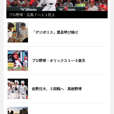
プロ野球・広島７―１１巨人
「デジポリス」普及呼び掛け
プロ野球・オリックス１―３楽天
佐野日大、２回戦へ 高校野球