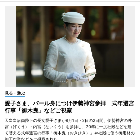
見る・遊ぶ
愛子さま、パール身につけ伊勢神宮参拝 式年遷宮
行事「御木曳」などご視察
天皇皇后両陛下の長女愛子さまが8月1日・2日の2日間、伊勢神宮の外
宮（げくう）・内宮（ないくう）を参拝し、20年に一度社殿などを建
て替える式年遷宮の行事「御木曳（おきひき）」や社殿に使う御用材の
加工作業などをご視察された。