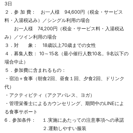
3日
２．参 加 費： お一人様 94,600円（税金・サービス
料・入湯税込み）／シングル利用の場合
お一人様 74,200円（税金・サービス料・入湯税込
み）／ツイン利用の場合
３．対 象： 18歳以上70歳までの女性
４．募集人数： 10～15名（最小催行人数10名。9名以下の
場合中止）
５．参加費に含まれるもの：
・宿泊＋食事（朝食2回、昼食１回、夕食2回、ドリンク
代）
・アクティビティ（アクアパレス、ヨガ）
・管理栄養士によるカウンセリング、期間中のLINEによ
る食事サポート
6．参加条件： １.実施にあたっての注意事項への承諾
２.運動しやすい服装