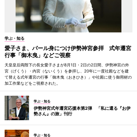
学ぶ・知る
愛子さま、パール身につけ伊勢神宮参拝 式年遷宮
行事「御木曳」などご視察
天皇皇后両陛下の長女愛子さまが8月1日・2日の2日間、伊勢神宮の外
宮（げくう）・内宮（ないくう）を参拝し、20年に一度社殿などを建
て替える式年遷宮の行事「御木曳（おきひき）」や社殿に使う御用材の
加工作業などをご視察された。
学ぶ・知る
伊勢神宮式年遷宮応援本第2弾 「私に還る『お伊
勢さん』の旅」刊行
学ぶ・知る