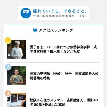
アクセスランキング
愛子さま、パール身につけ伊勢神宮参拝 式
年遷宮行事「御木曳」などご視察
三重の季刊誌「NAGI」秋号 三重県出身の松
尾芭蕉を特集
松阪市在住カメラマン・吉田紘さん、撮影40
年 80歳を記念し写真展