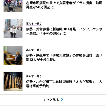
志摩市民病院の屋上で入院患者がドラム演奏 動画
再生が50万回超に
暮らす・働く
伊勢・外宮参道に新組織GPT発足 インフルエンサ
ー夫婦が「令和の御師」に
暮らす・働く
伊勢・厚生中で「伊勢大空襲」の体験を回想 語り
部12人が全校生徒に
暮らす・働く
伊勢・おかげ横丁に体験型施設「オカゲ屋敷」 入
場は事前予約制
もっと見る