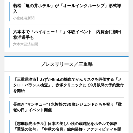
若松「亀の井ホテル」が「オールインクルーシブ」形式導
入
小倉経済新聞
六本木で「ハイキュー！！」体験イベント 内覧会に柳田
将洋選手も
六本木経済新聞
プレスリリース／三重県
【三重県津市】わずか6mLの採血でがんリスクを評価する「メ
タロ・バランス検査」、赤塚クリニックにて9月以降の予約受付
を開始
長生き "サンキュー" ! 水族館の39歳レジェンドたちを祝う「敬
老の日」イベント開催
【志摩観光ホテル】日本の美しい秋の歳時記をホテルで体験
「重陽の節句」「中秋の名月」館内装飾・アクティビティを開