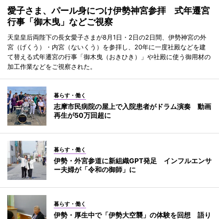
愛子さま、パール身につけ伊勢神宮参拝 式年遷宮
行事「御木曳」などご視察
天皇皇后両陛下の長女愛子さまが8月1日・2日の2日間、伊勢神宮の外
宮（げくう）・内宮（ないくう）を参拝し、20年に一度社殿などを建
て替える式年遷宮の行事「御木曳（おきひき）」や社殿に使う御用材の
加工作業などをご視察された。
暮らす・働く
志摩市民病院の屋上で入院患者がドラム演奏 動画
再生が50万回超に
暮らす・働く
伊勢・外宮参道に新組織GPT発足 インフルエンサ
ー夫婦が「令和の御師」に
暮らす・働く
伊勢・厚生中で「伊勢大空襲」の体験を回想 語り