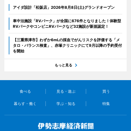
アイダ設計「松阪店」2026年8月8日(土)グランドオープン
車中泊施設「RVパーク」が全国に676件となりました！体験型
RVパークやコンビニRVパークなど32施設が新規認定！
【三重県津市】わずか6mLの採血でがんリスクを評価する「メ
タロ・バランス検査」、赤塚クリニックにて9月以降の予約受付
を開始
もっと見る
食べる
見る・遊ぶ
買う
暮らす・働く
学ぶ・知る
特集