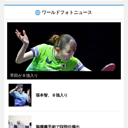
ワールドフォトニュース
早田が８強入り
張本智、８強入り
脳腫瘍手術で誤部位摘出