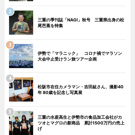
三重の季刊誌「NAGI」秋号 三重県出身の松
尾芭蕉を特集
伊勢で「マラニック」 コロナ禍でマラソン
大会中止受けラン旅ツアー企画
松阪市在住カメラマン・吉田紘さん、撮影40
年 80歳を記念し写真展
三重の水産高生と伊勢市の食品加工会社がカ
ツオとマグロの新商品 累計1500万円の売上
げ