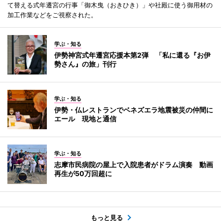
て替える式年遷宮の行事「御木曳（おきひき）」や社殿に使う御用材の
加工作業などをご視察された。
学ぶ・知る
伊勢神宮式年遷宮応援本第2弾 「私に還る『お伊
勢さん』の旅」刊行
学ぶ・知る
伊勢・仏レストランでベネズエラ地震被災の仲間に
エール 現地と通信
学ぶ・知る
志摩市民病院の屋上で入院患者がドラム演奏 動画
再生が50万回超に
もっと見る