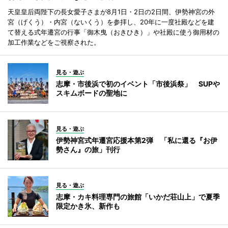
天皇皇后両陛下の長女愛子さまが8月1日・2日の2日間、伊勢神宮の外
宮（げくう）・内宮（ないくう）を参拝し、20年に一度社殿などを建
て替える式年遷宮の行事「御木曳（おきひき）」や社殿に使う御用材の
加工作業などをご視察された。
見る・遊ぶ
志摩・市後浜で初のイベント「市後浜祭」 SUPや
スキムボードの聖地に
見る・遊ぶ
伊勢神宮式年遷宮応援本第2弾 「私に還る『お伊
勢さん』の旅」刊行
見る・遊ぶ
志摩・カキ料理専門の旅館「いかだ荘山上」で夏季
限定かき氷、新作も