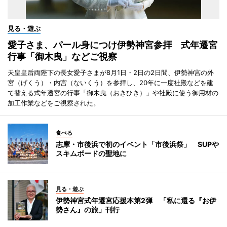
見る・遊ぶ
愛子さま、パール身につけ伊勢神宮参拝 式年遷宮
行事「御木曳」などご視察
天皇皇后両陛下の長女愛子さまが8月1日・2日の2日間、伊勢神宮の外
宮（げくう）・内宮（ないくう）を参拝し、20年に一度社殿などを建
て替える式年遷宮の行事「御木曳（おきひき）」や社殿に使う御用材の
加工作業などをご視察された。
食べる
志摩・市後浜で初のイベント「市後浜祭」 SUPや
スキムボードの聖地に
見る・遊ぶ
伊勢神宮式年遷宮応援本第2弾 「私に還る『お伊
勢さん』の旅」刊行