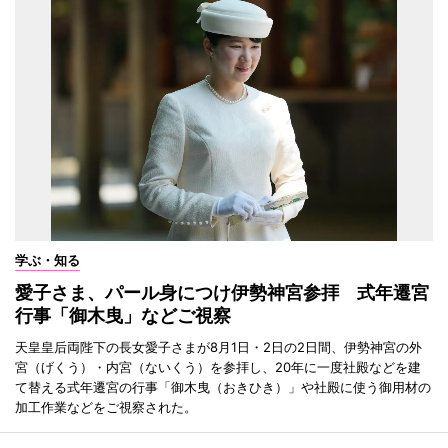
学ぶ・知る
愛子さま、パール身につけ伊勢神宮参拝 式年遷宮
行事「御木曳」などご視察
天皇皇后両陛下の長女愛子さまが8月1日・2日の2日間、伊勢神宮の外
宮（げくう）・内宮（ないくう）を参拝し、20年に一度社殿などを建
て替える式年遷宮の行事「御木曳（おきひき）」や社殿に使う御用材の
加工作業などをご視察された。