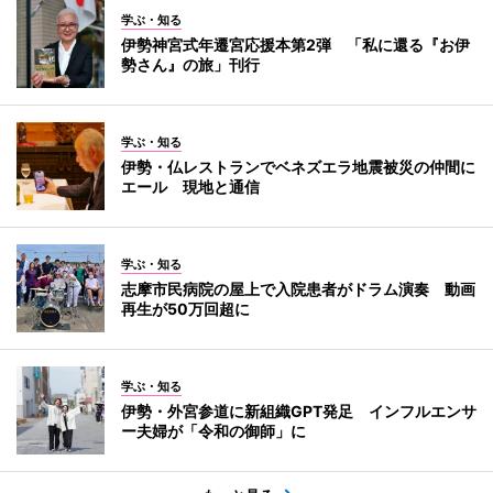
学ぶ・知る
伊勢神宮式年遷宮応援本第2弾 「私に還る『お伊
勢さん』の旅」刊行
学ぶ・知る
伊勢・仏レストランでベネズエラ地震被災の仲間に
エール 現地と通信
学ぶ・知る
志摩市民病院の屋上で入院患者がドラム演奏 動画
再生が50万回超に
学ぶ・知る
伊勢・外宮参道に新組織GPT発足 インフルエンサ
ー夫婦が「令和の御師」に