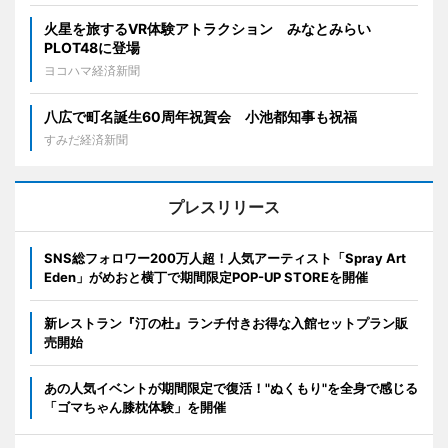
火星を旅するVR体験アトラクション みなとみらい
PLOT48に登場
ヨコハマ経済新聞
八広で町名誕生60周年祝賀会 小池都知事も祝福
すみだ経済新聞
プレスリリース
SNS総フォロワー200万人超！人気アーティスト「Spray Art
Eden」がめおと横丁で期間限定POP-UP STOREを開催
新レストラン『汀の杜』ランチ付きお得な入館セットプラン販
売開始
あの人気イベントが期間限定で復活！"ぬくもり"を全身で感じる
「ゴマちゃん膝枕体験」を開催