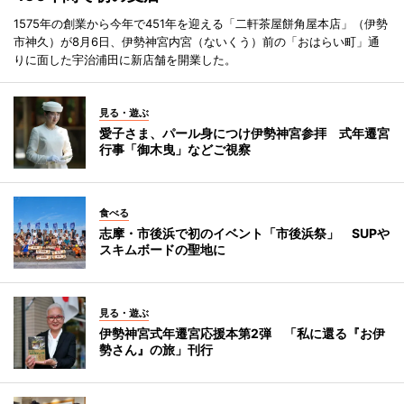
1575年の創業から今年で451年を迎える「二軒茶屋餅角屋本店」（伊勢
市神久）が8月6日、伊勢神宮内宮（ないくう）前の「おはらい町」通
りに面した宇治浦田に新店舗を開業した。
見る・遊ぶ
愛子さま、パール身につけ伊勢神宮参拝 式年遷宮
行事「御木曳」などご視察
食べる
志摩・市後浜で初のイベント「市後浜祭」 SUPや
スキムボードの聖地に
見る・遊ぶ
伊勢神宮式年遷宮応援本第2弾 「私に還る『お伊
勢さん』の旅」刊行