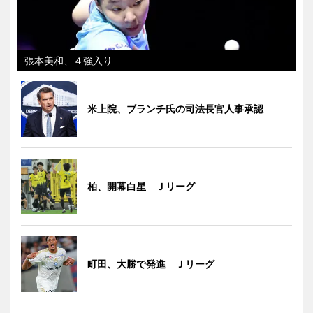
張本美和、４強入り
米上院、ブランチ氏の司法長官人事承認
柏、開幕白星 Ｊリーグ
町田、大勝で発進 Ｊリーグ