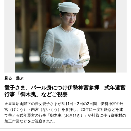
見る・遊ぶ
愛子さま、パール身につけ伊勢神宮参拝 式年遷宮
行事「御木曳」などご視察
天皇皇后両陛下の長女愛子さまが8月1日・2日の2日間、伊勢神宮の外
宮（げくう）・内宮（ないくう）を参拝し、20年に一度社殿などを建
て替える式年遷宮の行事「御木曳（おきひき）」や社殿に使う御用材の
加工作業などをご視察された。