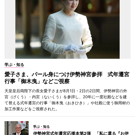
学ぶ・知る
愛子さま、パール身につけ伊勢神宮参拝 式年遷宮
行事「御木曳」などご視察
天皇皇后両陛下の長女愛子さまが8月1日・2日の2日間、伊勢神宮の外
宮（げくう）・内宮（ないくう）を参拝し、20年に一度社殿などを建
て替える式年遷宮の行事「御木曳（おきひき）」や社殿に使う御用材の
加工作業などをご視察された。
学ぶ・知る
伊勢神宮式年遷宮応援本第2弾 「私に還る『お伊