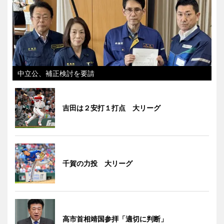
中立公、補正検討を要請
吉田は２安打１打点 大リーグ
千賀の力投 大リーグ
高市首相靖国参拝「適切に判断」