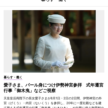
暮らす・働く
愛子さま、パール身につけ伊勢神宮参拝 式年遷宮
行事「御木曳」などご視察
天皇皇后両陛下の長女愛子さまが8月1日・2日の2日間、伊勢神宮の外
宮（げくう）・内宮（ないくう）を参拝し、20年に一度社殿などを建
て替える式年遷宮の行事「御木曳（おきひき）」や社殿に使う御用材の