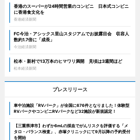
香港のスーパーが24時間営業のコンビニ 日本式コンビニ
に香港食文化を
香港経済新聞
FC今治・アシックス里山スタジアムでお披露目会 収容人
数約1.7倍に「成長」
今治経済新聞
松本・新村で13万本のヒマワリ満開 見頃は3週間ほど
松本経済新聞
プレスリリース
車中泊施設「RVパーク」が全国に676件となりました！体験型
RVパークやコンビニRVパークなど32施設が新規認定！
【三重県津市】わずか6mLの採血でがんリスクを評価する「メ
タロ・バランス検査」、赤塚クリニックにて9月以降の予約受付
を開始