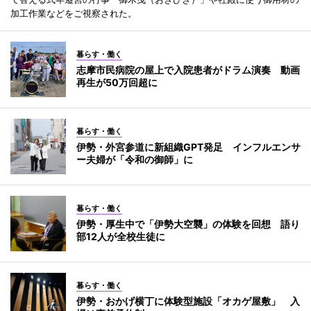
加工作業などをご視察された。
暮らす・働く
志摩市民病院の屋上で入院患者がドラム演奏 動画
再生が50万回超に
暮らす・働く
伊勢・外宮参道に新組織GPT発足 インフルエンサ
ー夫婦が「令和の御師」に
暮らす・働く
伊勢・厚生中で「伊勢大空襲」の体験を回想 語り
部12人が全校生徒に
暮らす・働く
伊勢・おかげ横丁に体験型施設「オカゲ屋敷」 入