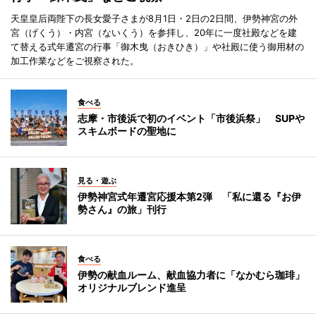
天皇皇后両陛下の長女愛子さまが8月1日・2日の2日間、伊勢神宮の外
宮（げくう）・内宮（ないくう）を参拝し、20年に一度社殿などを建
て替える式年遷宮の行事「御木曳（おきひき）」や社殿に使う御用材の
加工作業などをご視察された。
食べる
志摩・市後浜で初のイベント「市後浜祭」 SUPや
スキムボードの聖地に
見る・遊ぶ
伊勢神宮式年遷宮応援本第2弾 「私に還る『お伊
勢さん』の旅」刊行
食べる
伊勢の献血ルーム、献血協力者に「なかむら珈琲」
オリジナルブレンド進呈