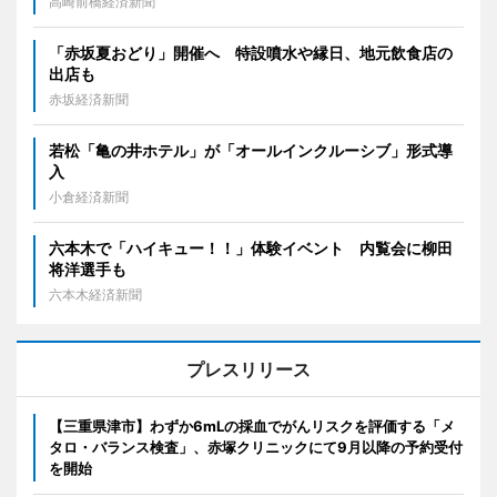
高崎前橋経済新聞
「赤坂夏おどり」開催へ 特設噴水や縁日、地元飲食店の
出店も
赤坂経済新聞
若松「亀の井ホテル」が「オールインクルーシブ」形式導
入
小倉経済新聞
六本木で「ハイキュー！！」体験イベント 内覧会に柳田
将洋選手も
六本木経済新聞
プレスリリース
【三重県津市】わずか6mLの採血でがんリスクを評価する「メ
タロ・バランス検査」、赤塚クリニックにて9月以降の予約受付
を開始