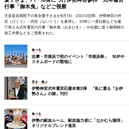
行事「御木曳」などご視察
天皇皇后両陛下の長女愛子さまが8月1日・2日の2日間、伊勢神宮の外
宮（げくう）・内宮（ないくう）を参拝し、20年に一度社殿などを建
て替える式年遷宮の行事「御木曳（おきひき）」や社殿に使う御用材の
加工作業などをご視察された。
食べる
志摩・市後浜で初のイベント「市後浜祭」 SUPや
スキムボードの聖地に
見る・遊ぶ
伊勢神宮式年遷宮応援本第2弾 「私に還る『お伊
勢さん』の旅」刊行
食べる
伊勢の献血ルーム、献血協力者に「なかむら珈琲」
オリジナルブレンド進呈