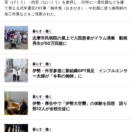
宮（げくう）・内宮（ないくう）を参拝し、20年に一度社殿などを建
て替える式年遷宮の行事「御木曳（おきひき）」や社殿に使う御用材の
加工作業などをご視察された。
暮らす・働く
志摩市民病院の屋上で入院患者がドラム演奏 動画
再生が50万回超に
暮らす・働く
伊勢・外宮参道に新組織GPT発足 インフルエンサ
ー夫婦が「令和の御師」に
暮らす・働く
伊勢・厚生中で「伊勢大空襲」の体験を回想 語り
部12人が全校生徒に
暮らす・働く