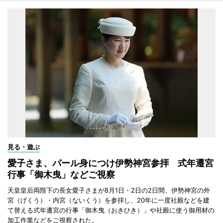
見る・遊ぶ
愛子さま、パール身につけ伊勢神宮参拝 式年遷宮
行事「御木曳」などご視察
天皇皇后両陛下の長女愛子さまが8月1日・2日の2日間、伊勢神宮の外
宮（げくう）・内宮（ないくう）を参拝し、20年に一度社殿などを建
て替える式年遷宮の行事「御木曳（おきひき）」や社殿に使う御用材の
加工作業などをご視察された。