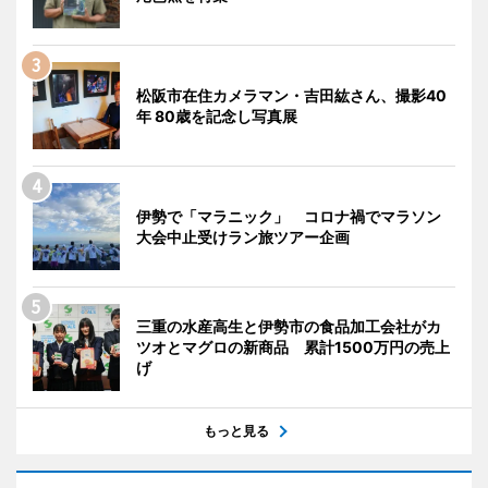
松阪市在住カメラマン・吉田紘さん、撮影40
年 80歳を記念し写真展
伊勢で「マラニック」 コロナ禍でマラソン
大会中止受けラン旅ツアー企画
三重の水産高生と伊勢市の食品加工会社がカ
ツオとマグロの新商品 累計1500万円の売上
げ
もっと見る