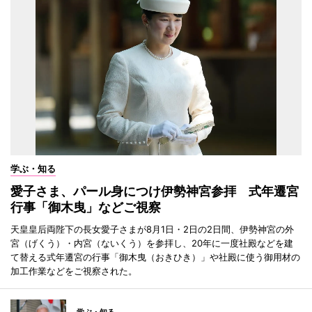
学ぶ・知る
愛子さま、パール身につけ伊勢神宮参拝 式年遷宮
行事「御木曳」などご視察
天皇皇后両陛下の長女愛子さまが8月1日・2日の2日間、伊勢神宮の外
宮（げくう）・内宮（ないくう）を参拝し、20年に一度社殿などを建
て替える式年遷宮の行事「御木曳（おきひき）」や社殿に使う御用材の
加工作業などをご視察された。