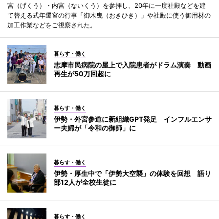
宮（げくう）・内宮（ないくう）を参拝し、20年に一度社殿などを建
て替える式年遷宮の行事「御木曳（おきひき）」や社殿に使う御用材の
加工作業などをご視察された。
暮らす・働く
志摩市民病院の屋上で入院患者がドラム演奏 動画
再生が50万回超に
暮らす・働く
伊勢・外宮参道に新組織GPT発足 インフルエンサ
ー夫婦が「令和の御師」に
暮らす・働く
伊勢・厚生中で「伊勢大空襲」の体験を回想 語り
部12人が全校生徒に
暮らす・働く