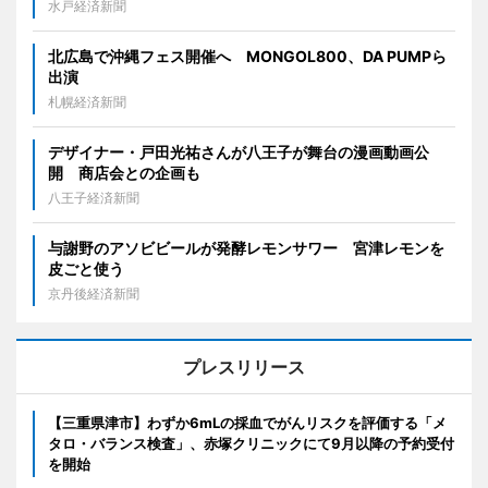
水戸経済新聞
北広島で沖縄フェス開催へ MONGOL800、DA PUMPら
出演
札幌経済新聞
デザイナー・戸田光祐さんが八王子が舞台の漫画動画公
開 商店会との企画も
八王子経済新聞
与謝野のアソビビールが発酵レモンサワー 宮津レモンを
皮ごと使う
京丹後経済新聞
プレスリリース
【三重県津市】わずか6mLの採血でがんリスクを評価する「メ
タロ・バランス検査」、赤塚クリニックにて9月以降の予約受付
を開始