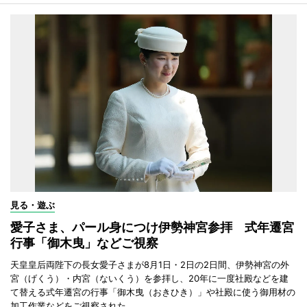
見る・遊ぶ
愛子さま、パール身につけ伊勢神宮参拝 式年遷宮
行事「御木曳」などご視察
天皇皇后両陛下の長女愛子さまが8月1日・2日の2日間、伊勢神宮の外
宮（げくう）・内宮（ないくう）を参拝し、20年に一度社殿などを建
て替える式年遷宮の行事「御木曳（おきひき）」や社殿に使う御用材の
加工作業などをご視察された。