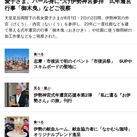
愛子さま、パール身につけ伊勢神宮参拝 式年遷宮
行事「御木曳」などご視察
天皇皇后両陛下の長女愛子さまが8月1日・2日の2日間、伊勢神宮の外
宮（げくう）・内宮（ないくう）を参拝し、20年に一度社殿などを建
て替える式年遷宮の行事「御木曳（おきひき）」や社殿に使う御用材の
加工作業などをご視察された。
食べる
志摩・市後浜で初のイベント「市後浜祭」 SUPや
スキムボードの聖地に
見る・遊ぶ
伊勢神宮式年遷宮応援本第2弾 「私に還る『お伊
勢さん』の旅」刊行
食べる
伊勢の献血ルーム、献血協力者に「なかむら珈琲」
オリジナルブレンド進呈